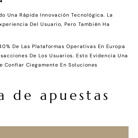
do Una Rápida Innovación Tecnológica. La
Experiencia Del Usuario, Pero También Ha
 40% De Las Plataformas Operativas En Europa
sacciones De Los Usuarios. Esto Evidencia Una
e Confiar Ciegamente En Soluciones
a de apuestas