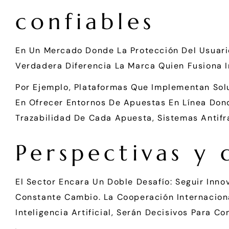
confiables
En Un Mercado Donde La Protección Del Usuario
Verdadera Diferencia La Marca Quien Fusiona 
Por Ejemplo, Plataformas Que Implementan Sol
En Ofrecer Entornos De Apuestas En Línea Donde
Trazabilidad De Cada Apuesta, Sistemas Antifr
Perspectivas y 
El Sector Encara Un Doble Desafío: Seguir Inn
Constante Cambio. La Cooperación Internacion
Inteligencia Artificial, Serán Decisivos Para 