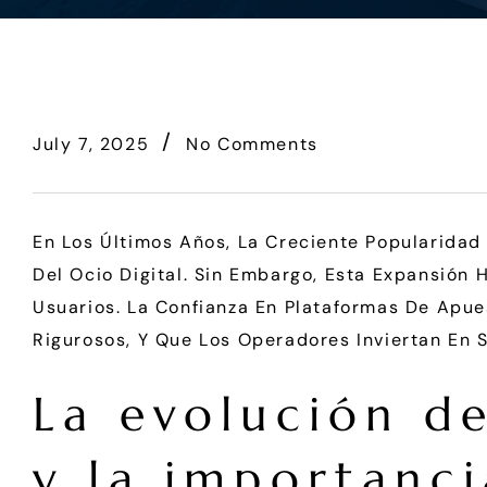
July 7, 2025
No Comments
En Los Últimos Años, La Creciente Popularidad
Del Ocio Digital. Sin Embargo, Esta Expansión
Usuarios. La Confianza En Plataformas De Apu
Rigurosos, Y Que Los Operadores Inviertan En 
La evolución de
y la importanci