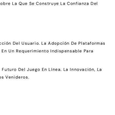
Sobre La Que Se Construye La Confianza Del
ción Del Usuario. La Adopción De Plataformas
 En Un Requerimiento Indispensable Para
Futuro Del Juego En Línea. La Innovación, La
os Venideros.