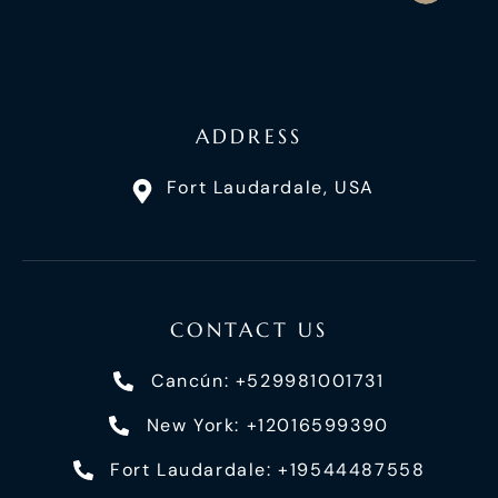
ADDRESS
Fort Laudardale, USA
CONTACT US
Cancún: +529981001731
New York: +12016599390
Fort Laudardale: +19544487558