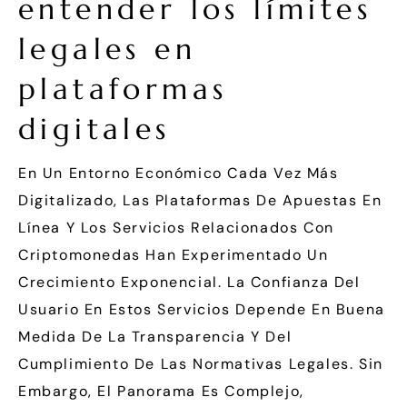
entender los límites
legales en
plataformas
digitales
En Un Entorno Económico Cada Vez Más
Digitalizado, Las Plataformas De Apuestas En
Línea Y Los Servicios Relacionados Con
Criptomonedas Han Experimentado Un
Crecimiento Exponencial. La Confianza Del
Usuario En Estos Servicios Depende En Buena
Medida De La Transparencia Y Del
Cumplimiento De Las Normativas Legales. Sin
Embargo, El Panorama Es Complejo,