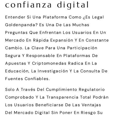
confianza digital
Entender Si Una Plataforma Como ¿es Legal
Goldenpanda? Es Una De Las Muchas
Preguntas Que Enfrentan Los Usuarios En Un
Mercado En Rápida Expansión Y En Constante
Cambio. La Clave Para Una Participación
Segura Y Responsable En Plataformas De
Apuestas Y Criptomonedas Radica En La
Educación, La Investigación Y La Consulta De
Fuentes Confiables.
Solo A Través Del Cumplimiento Regulatorio
Comprobado Y La Transparencia Total Podrán
Los Usuarios Beneficiarse De Las Ventajas
Del Mercado Digital Sin Poner En Riesgo Su