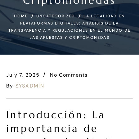
Criptomonedas
HOME
UNCATEGORIZED
LA LEGALIDAD EN
PLATAFORMAS DIGITALES: ANÁLISIS DE LA
TRANSPARENCIA Y REGULACIONES EN EL MUNDO DE
LAS APUESTAS Y CRIPTOMONEDAS
July 7, 2025
No Comments
By
SYSADMIN
Introducción: La
importancia de