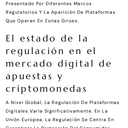
Presentado Por Diferentes Marcos
Regulatorios Y La Aparición De Plataformas
Que Operan En Zonas Grises.
El estado de la
regulación en el
mercado digital de
apuestas y
criptomonedas
A Nivel Global, La Regulación De Plataformas
Digitales Varía Significativamente. En La
Unión Europea, La Regulación Se Centra En