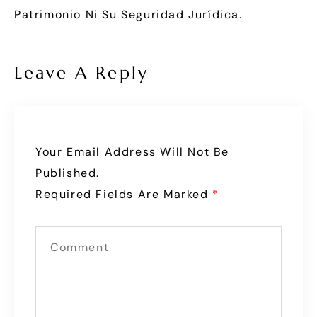
Patrimonio Ni Su Seguridad Jurídica.
Leave A Reply
Your Email Address Will Not Be
Published.
Required Fields Are Marked
*