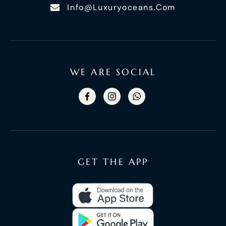
Info@luxuryoceans.com
WE ARE SOCIAL
GET THE APP