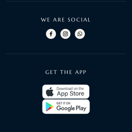
WE ARE SOCIAL
GET THE APP