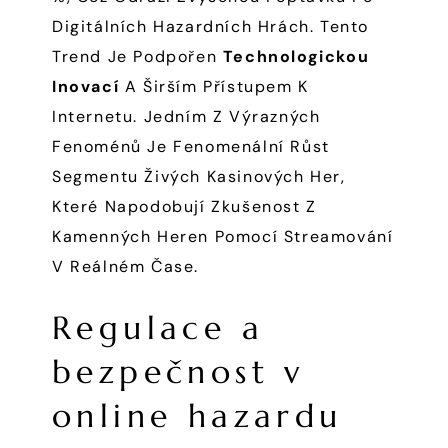
Digitálních Hazardních Hrách. Tento
Trend Je Podpořen
Technologickou
Inovací
A Širším Přístupem K
Internetu. Jedním Z Výrazných
Fenoménů Je Fenomenální Růst
Segmentu
Živých Kasinových Her
,
Které Napodobují Zkušenost Z
Kamenných Heren Pomocí Streamování
V Reálném Čase.
Regulace a
bezpečnost v
online hazardu