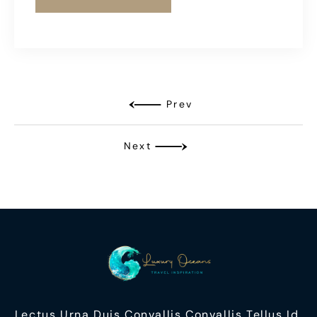
Prev
Next
Lectus Urna Duis Convallis Convallis Tellus Id.