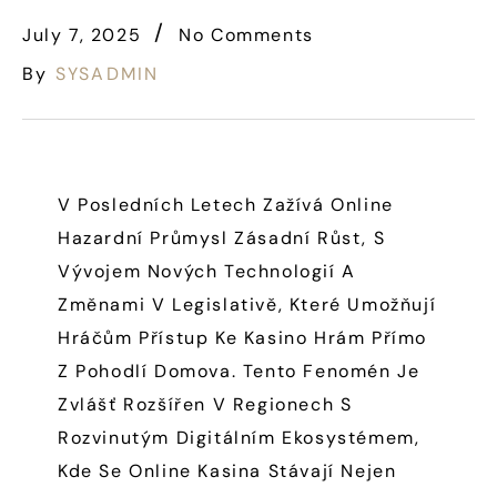
July 7, 2025
No Comments
By
SYSADMIN
V Posledních Letech Zažívá Online
Hazardní Průmysl Zásadní Růst, S
Vývojem Nových Technologií A
Změnami V Legislativě, Které Umožňují
Hráčům Přístup Ke Kasino Hrám Přímo
Z Pohodlí Domova. Tento Fenomén Je
Zvlášť Rozšířen V Regionech S
Rozvinutým Digitálním Ekosystémem,
Kde Se Online Kasina Stávají Nejen