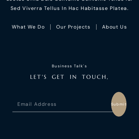
Sed Viverra Tellus In Hac Habitasse Platea.
What We Do
Our Projects
About Us
Business Talk's
L
E
T
'
S
G
E
T
I
N
T
O
U
C
H
,
Submit