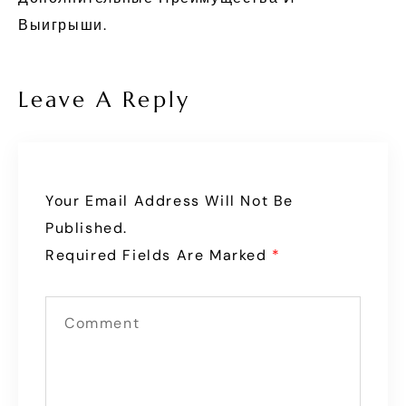
Выигрыши.
Leave A Reply
Your Email Address Will Not Be
Published.
Required Fields Are Marked
*