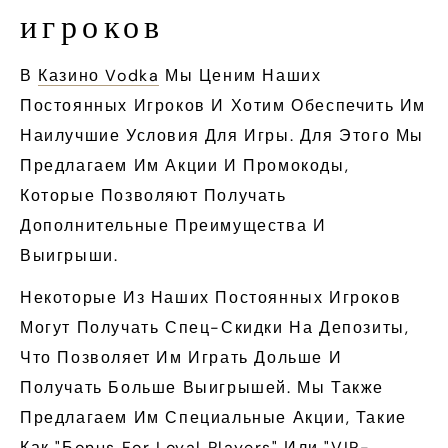
игроков
В
Казино Vodka
Мы Ценим Наших
Постоянных Игроков И Хотим Обеспечить Им
Наилучшие Условия Для Игры. Для Этого Мы
Предлагаем Им Акции И Промокоды,
Которые Позволяют Получать
Дополнительные Преимущества И
Выигрыши.
Некоторые Из Наших Постоянных Игроков
Могут Получать Спец-Скидки На Депозиты,
Что Позволяет Им Играть Дольше И
Получать Больше Выигрышей. Мы Также
Предлагаем Им Специальные Акции, Такие
Как "Бonus For Loyal Players" Или "VIP-