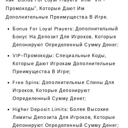
Промокоды", Которые Дают Им
Дополнительные Преимущества В Игре.
Бonus For Loyal Players: Дополнительный
Бонус На Депозит Для Игроков, Которые
Депонируют Определенный Сумму Денег;
VIP-Промокоды: Специальные Коды,
Которые Дают Игрокам Дополнительные
Преимущества В Игре;
Free Spins: Дополнительные Спины Для
Игроков, Которые Депонируют
Определенный Сумму Денег;
Higher Deposit Limits: Более Высокие
Лимиты Депозита Для Игроков, Которые
Депонируют Определенный Сумму Денег;