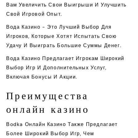
Вам Увеличить Свои Выигрыши И Улучшить
Свой Игровой Опыт.
Вода Казино - Это Лучший Выбор Для
Игроков, Которые Хотят Испытать Свою
Удачу И Выиграть Большие Суммы Денег.
Вода Казино Предлагает Игрокам Широкий
Выбор Игр И Дополнительных Услуг,
Включая Бонусы И Акции.
Преимущества
онлайн казино
Вodka Онлайн Казино Также Предлагает
Более Широкий Выбор Игр, Чем