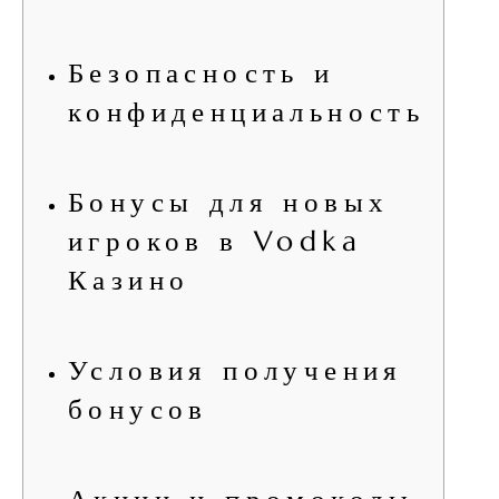
Безопасность и
конфиденциальность
Бонусы для новых
игроков в Vodka
Казино
Условия получения
бонусов