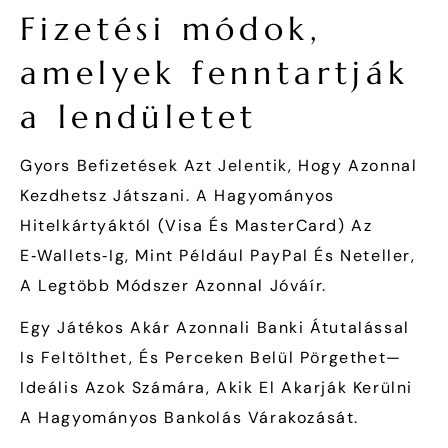
Fizetési módok,
amelyek fenntartják
a lendületet
Gyors Befizetések Azt Jelentik, Hogy Azonnal
Kezdhetsz Játszani. A Hagyományos
Hitelkártyáktól (Visa És MasterCard) Az
E‑wallets‑ig, Mint Például PayPal És Neteller,
A Legtöbb Módszer Azonnal Jóváír.
Egy Játékos Akár Azonnali Banki Átutalással
Is Feltölthet, És Perceken Belül Pörgethet—
Ideális Azok Számára, Akik El Akarják Kerülni
A Hagyományos Bankolás Várakozását.