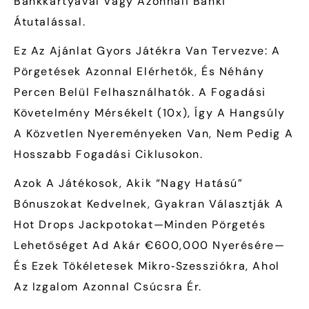
Bankkártyával Vagy Azonnali Banki
Átutalással.
Ez Az Ajánlat Gyors Játékra Van Tervezve: A
Pörgetések Azonnal Elérhetők, És Néhány
Percen Belül Felhasználhatók. A Fogadási
Követelmény Mérsékelt (10x), Így A Hangsúly
A Közvetlen Nyereményeken Van, Nem Pedig A
Hosszabb Fogadási Ciklusokon.
Azok A Játékosok, Akik “nagy Hatású”
Bónuszokat Kedvelnek, Gyakran Választják A
Hot Drops Jackpotokat—Minden Pörgetés
Lehetőséget Ad Akár €600,000 Nyerésére—
És Ezek Tökéletesek Mikro‑szessziókra, Ahol
Az Izgalom Azonnal Csúcsra Ér.