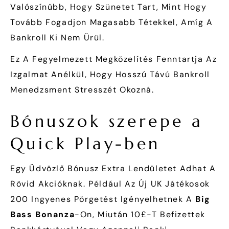
Valószínűbb, Hogy Szünetet Tart, Mint Hogy
Tovább Fogadjon Magasabb Tétekkel, Amíg A
Bankroll Ki Nem Ürül.
Ez A Fegyelmezett Megközelítés Fenntartja Az
Izgalmat Anélkül, Hogy Hosszú Távú Bankroll
Menedzsment Stresszét Okozná.
Bónuszok szerepe a
Quick Play-ben
Egy Üdvözlő Bónusz Extra Lendületet Adhat A
Rövid Akcióknak. Például Az Új UK Játékosok
200 Ingyenes Pörgetést Igényelhetnek A
Big
Bass Bonanza
-on, Miután 10£-T Befizettek