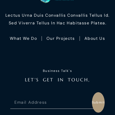
Lectus Urna Duis Convallis Convallis Tellus Id.
Sed Viverra Tellus In Hac Habitasse Platea.
What We Do
Our Projects
About Us
Business Talk's
L
E
T
'
S
G
E
T
I
N
T
O
U
C
H
,
Submit