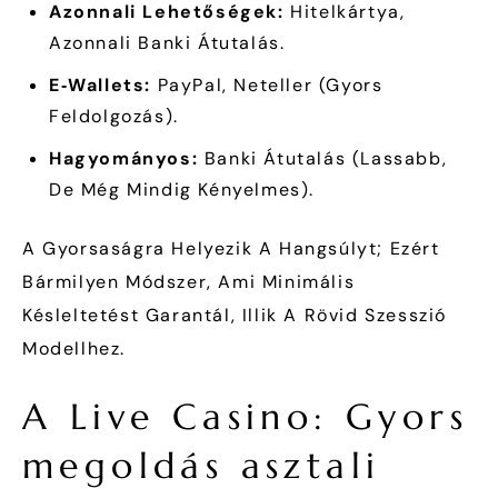
Azonnali Lehetőségek:
Hitelkártya,
Azonnali Banki Átutalás.
E‑wallets:
PayPal, Neteller (gyors
Feldolgozás).
Hagyományos:
Banki Átutalás (lassabb,
De Még Mindig Kényelmes).
A Gyorsaságra Helyezik A Hangsúlyt; Ezért
Bármilyen Módszer, Ami Minimális
Késleltetést Garantál, Illik A Rövid Szesszió
Modellhez.
A Live Casino: Gyors
megoldás asztali