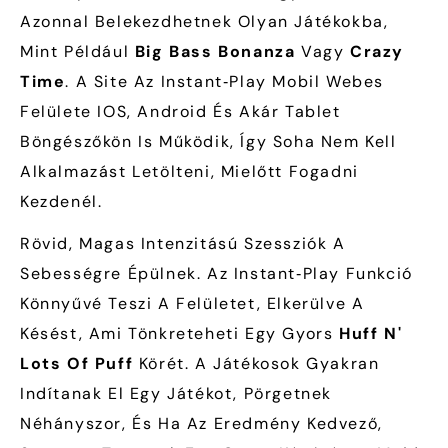
Azonnal Belekezdhetnek Olyan Játékokba,
Mint Például
Big Bass Bonanza
Vagy
Crazy
Time
. A Site Az Instant‑play Mobil Webes
Felülete IOS, Android És Akár Tablet
Böngészőkön Is Működik, Így Soha Nem Kell
Alkalmazást Letölteni, Mielőtt Fogadni
Kezdenél.
Rövid, Magas Intenzitású Szessziók A
Sebességre Épülnek. Az Instant‑play Funkció
Könnyűvé Teszi A Felületet, Elkerülve A
Késést, Ami Tönkreteheti Egy Gyors
Huff N'
Lots Of Puff
Körét. A Játékosok Gyakran
Indítanak El Egy Játékot, Pörgetnek
Néhányszor, És Ha Az Eredmény Kedvező,