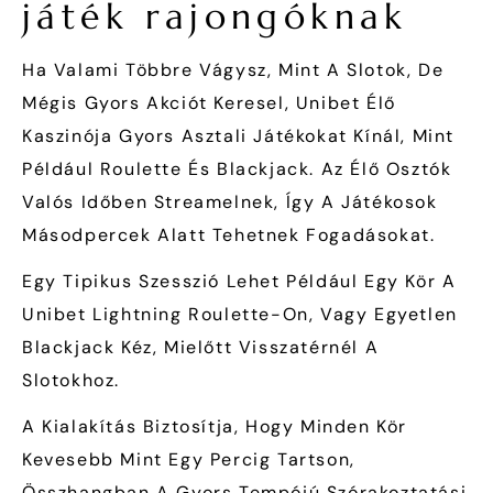
játék rajongóknak
Ha Valami Többre Vágysz, Mint A Slotok, De
Mégis Gyors Akciót Keresel, Unibet Élő
Kaszinója Gyors Asztali Játékokat Kínál, Mint
Például Roulette És Blackjack. Az Élő Osztók
Valós Időben Streamelnek, Így A Játékosok
Másodpercek Alatt Tehetnek Fogadásokat.
Egy Tipikus Szesszió Lehet Például Egy Kör A
Unibet Lightning Roulette-On, Vagy Egyetlen
Blackjack Kéz, Mielőtt Visszatérnél A
Slotokhoz.
A Kialakítás Biztosítja, Hogy Minden Kör
Kevesebb Mint Egy Percig Tartson,
Összhangban A Gyors Tempójú Szórakoztatási