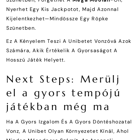
Nyerhet Egy Kis Jackpotot, Majd Azonnal
Kijelentkezhet—Mindössze Egy Röpke
Szünetben.
Ez A Kényelem Teszi A Unibetet Vonzóvá Azok
Számára, Akik Értékelik A Gyorsaságot A
Hosszú Játék Helyett.
Next Steps: Merülj
el a gyors tempójú
játékban még ma
Ha A Gyors Izgalom És A Gyors Döntéshozatal
Vonz, A Unibet Olyan Környezetet Kínál, Ahol