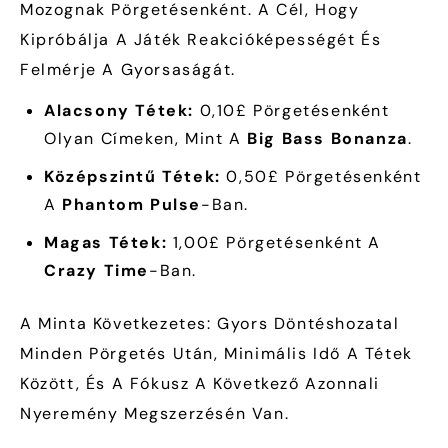
Mozognak Pörgetésenként. A Cél, Hogy
Kipróbálja A Játék Reakcióképességét És
Felmérje A Gyorsaságát.
Alacsony Tétek:
0,10£ Pörgetésenként
Olyan Címeken, Mint A
Big Bass Bonanza
.
Középszintű Tétek:
0,50£ Pörgetésenként
A
Phantom Pulse
-ban.
Magas Tétek:
1,00£ Pörgetésenként A
Crazy Time
-ban.
A Minta Következetes: Gyors Döntéshozatal
Minden Pörgetés Után, Minimális Idő A Tétek
Között, És A Fókusz A Következő Azonnali
Nyeremény Megszerzésén Van.