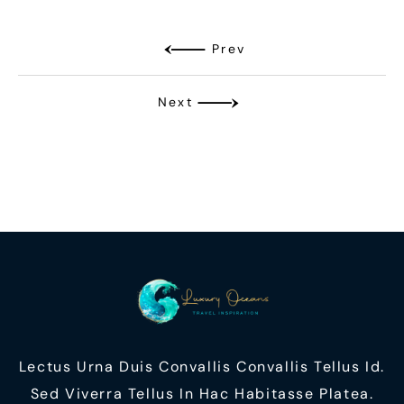
Prev
Next
Lectus Urna Duis Convallis Convallis Tellus Id.
Sed Viverra Tellus In Hac Habitasse Platea.