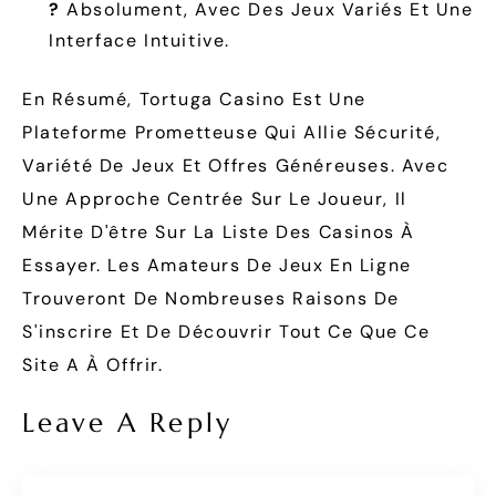
?
Absolument, Avec Des Jeux Variés Et Une
Interface Intuitive.
En Résumé, Tortuga Casino Est Une
Plateforme Prometteuse Qui Allie Sécurité,
Variété De Jeux Et Offres Généreuses. Avec
Une Approche Centrée Sur Le Joueur, Il
Mérite D'être Sur La Liste Des Casinos À
Essayer. Les Amateurs De Jeux En Ligne
Trouveront De Nombreuses Raisons De
S'inscrire Et De Découvrir Tout Ce Que Ce
Site A À Offrir.
Leave A Reply