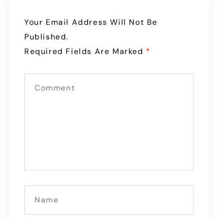
Your Email Address Will Not Be
Published.
Required Fields Are Marked
*