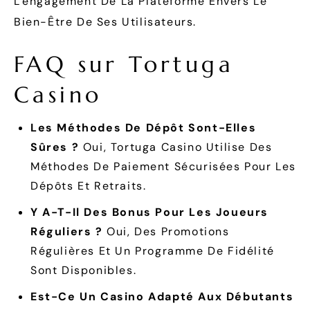
L'engagement De La Plateforme Envers Le
Bien-Être De Ses Utilisateurs.
FAQ sur Tortuga
Casino
Les Méthodes De Dépôt Sont-Elles
Sûres ?
Oui, Tortuga Casino Utilise Des
Méthodes De Paiement Sécurisées Pour Les
Dépôts Et Retraits.
Y A-T-Il Des Bonus Pour Les Joueurs
Réguliers ?
Oui, Des Promotions
Régulières Et Un Programme De Fidélité
Sont Disponibles.
Est-Ce Un Casino Adapté Aux Débutants