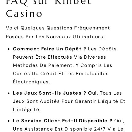
FAQ sur Kinbet
Casino
Voici Quelques Questions Fréquemment
Posées Par Les Nouveaux Utilisateurs :
Comment Faire Un Dépôt ?
Les Dépôts
Peuvent Être Effectués Via Diverses
Méthodes De Paiement, Y Compris Les
Cartes De Crédit Et Les Portefeuilles
Électroniques.
Les Jeux Sont-Ils Justes ?
Oui, Tous Les
Jeux Sont Audités Pour Garantir L'équité Et
L'intégrité.
Le Service Client Est-Il Disponible ?
Oui,
Une Assistance Est Disponible 24/7 Via Le