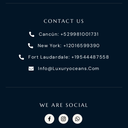
CONTACT US
Cancún: +529981001731
New York: +12016599390
Fort Laudardale: +19544487558
Info@luxuryoceans.com
WE ARE SOCIAL