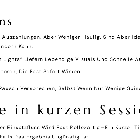
ns
re Auszahlungen, Aber Weniger Häufig, Sind Aber Id
Ändern Kann.
 Lights“ Liefern Lebendige Visuals Und Schnelle A
toren, Die Fast Sofort Wirken.
n Rausch Versprechen, Selbst Wenn Nur Wenige Spin
e in kurzen Sessi
r Einsatzfluss Wird Fast Reflexartig—Ein Kurzer Ti
Falls Das Ergebnis Ungünstig Ist.