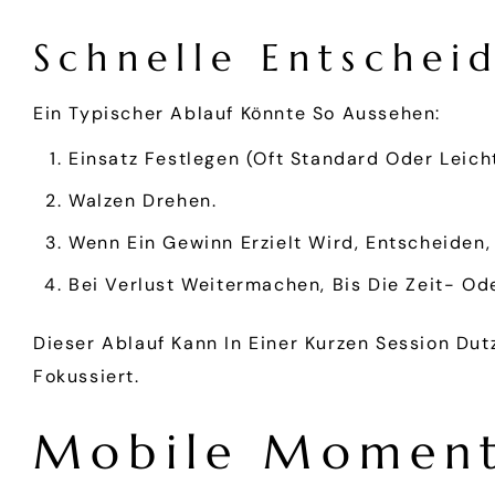
Schnelle Entschei
Ein Typischer Ablauf Könnte So Aussehen:
Einsatz Festlegen (oft Standard Oder Leich
Walzen Drehen.
Wenn Ein Gewinn Erzielt Wird, Entscheiden
Bei Verlust Weitermachen, Bis Die Zeit- Ode
Dieser Ablauf Kann In Einer Kurzen Session Du
Fokussiert.
Mobile Momente