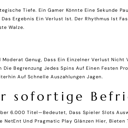
tegische Tiefe. Ein Gamer Könnte Eine Sekunde Pau
Das Ergebnis Ein Verlust Ist. Der Rhythmus Ist Fa
ste Walze.
nd Moderat Genug, Dass Ein Einzelner Verlust Nich
h Die Begrenzung Jedes Spins Auf Einen Festen P
iterhin Auf Schnelle Auszahlungen Jagen.
r sofortige Befr
Über 6.000 Titel—Bedeutet, Dass Spieler Slots Au
 NetEnt Und Pragmatic Play Glänzen Hier, Bieten 