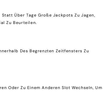
 Statt Über Tage Große Jackpots Zu Jagen,
al Zu Beurteilen.
Innerhalb Des Begrenzten Zeitfensters Zu
hören Oder Zu Einem Anderen Slot Wechseln, Um