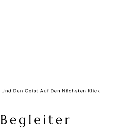
h Und Den Geist Auf Den Nächsten Klick
Begleiter