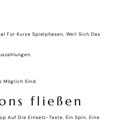
eal Für Kurze Spielphasen, Weil Sich Das
uszahlungen.
s Möglich Sind.
ons fließen
pp Auf Die Einsatz-Taste, Ein Spin, Eine