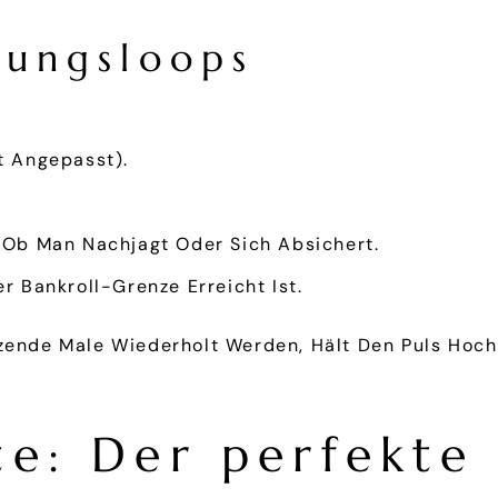
dungsloops
t Angepasst).
, Ob Man Nachjagt Oder Sich Absichert.
r Bankroll-Grenze Erreicht Ist.
tzende Male Wiederholt Werden, Hält Den Puls Hoc
: Der perfekte 