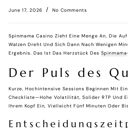
June 17, 2026
No Comments
Spinmama Casino Zieht Eine Menge An, Die Auf Ad
Walzen Dreht Und Sich Dann Nach Wenigen Minu
Ergebnis. Das Ist Das Herzstück Des
Spinmama
Der Puls des Qu
Kurze, Hochintensive Sessions Beginnen Mit Ei
Checkliste—Hohe Volatilität, Solider RTP Und Ei
Ihrem Kopf Ein, Vielleicht Fünf Minuten Oder B
Entscheidungszeit