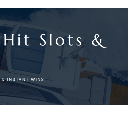
Hit Slots &
 & INSTANT WINS