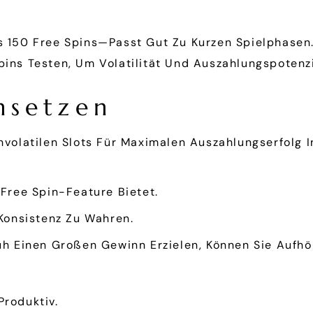
150 Free Spins—Passt Gut Zu Kurzen Spielphasen.
pins Testen, Um Volatilität Und Auszahlungspotenzi
nsetzen
chvolatilen Slots Für Maximalen Auszahlungserfolg 
 Free Spin-Feature Bietet.
 Konsistenz Zu Wahren.
rüh Einen Großen Gewinn Erzielen, Können Sie Auf
Produktiv.