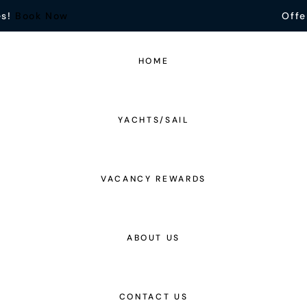
es!
Book Now
Offe
HOME
YACHTS/SAIL
VACANCY REWARDS
ABOUT US
CONTACT US