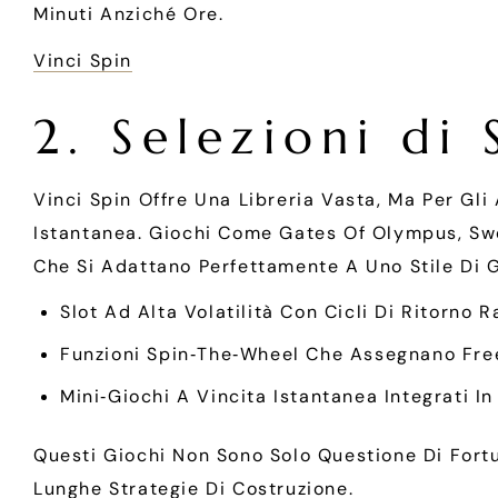
Minuti Anziché Ore.
Vinci Spin
2. Selezioni di
Vinci Spin Offre Una Libreria Vasta, Ma Per Gli
Istantanea. Giochi Come Gates Of Olympus, Swe
Che Si Adattano Perfettamente A Uno Stile Di G
Slot Ad Alta Volatilità Con Cicli Di Ritorno R
Funzioni Spin‑the‑wheel Che Assegnano Fre
Mini‑giochi A Vincita Istantanea Integrati In 
Questi Giochi Non Sono Solo Questione Di Fortu
Lunghe Strategie Di Costruzione.