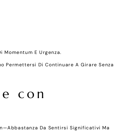
 Di Momentum E Urgenza.
no Permettersi Di Continuare A Girare Senza
se con
n—Abbastanza Da Sentirsi Significativi Ma