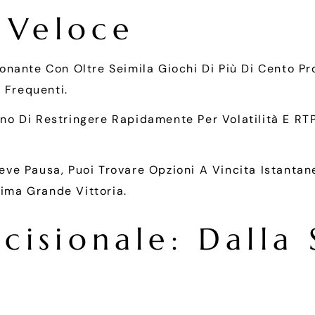
 Veloce
nante Con Oltre Seimila Giochi Di Più Di Cento Pro
 Frequenti.
tono Di Restringere Rapidamente Per Volatilità E R
ve Pausa, Puoi Trovare Opzioni A Vincita Istantan
sima Grande Vittoria.
cisionale: Dalla