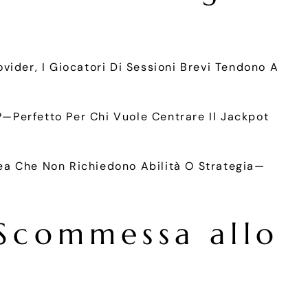
vider, I Giocatori Di Sessioni Brevi Tendono A
TP—Perfetto Per Chi Vuole Centrare Il Jackpot
ea Che Non Richiedono Abilità O Strategia—
 Scommessa allo