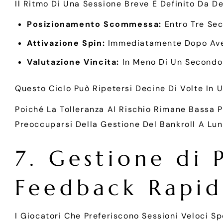
Il Ritmo Di Una Sessione Breve È Definito Da De
Posizionamento Scommessa:
Entro Tre Seco
Attivazione Spin:
Immediatamente Dopo Ave
Valutazione Vincita:
In Meno Di Un Secondo
Questo Ciclo Può Ripetersi Decine Di Volte In
Poiché La Tolleranza Al Rischio Rimane Bassa P
Preoccuparsi Della Gestione Del Bankroll A Lu
7. Gestione di
Feedback Rapi
I Giocatori Che Preferiscono Sessioni Veloci 