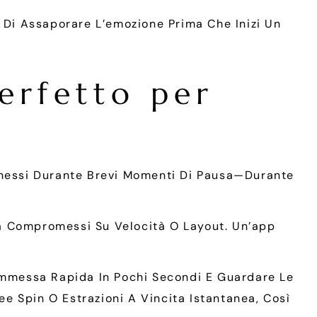
Di Assaporare L’emozione Prima Che Inizi Un
erfetto per
onnessi Durante Brevi Momenti Di Pausa—Durante
za Compromessi Su Velocità O Layout. Un’app
commessa Rapida In Pochi Secondi E Guardare Le
ee Spin O Estrazioni A Vincita Istantanea, Così