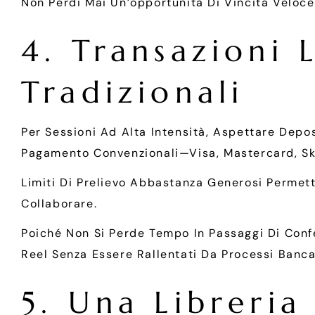
Non Perdi Mai Un’opportunità Di Vincita Veloce
4. Transazioni
Tradizionali
Per Sessioni Ad Alta Intensità, Aspettare Depo
Pagamento Convenzionali—Visa, Mastercard, Sk
Limiti Di Prelievo Abbastanza Generosi Permet
Collaborare.
Poiché Non Si Perde Tempo In Passaggi Di Conf
Reel Senza Essere Rallentati Da Processi Bancar
5. Una Libreria