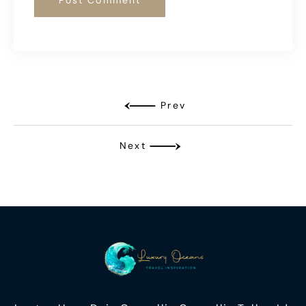
Prev
Next