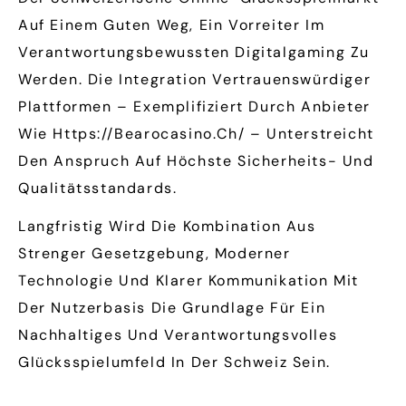
Auf Einem Guten Weg, Ein Vorreiter Im
Verantwortungsbewussten Digitalgaming Zu
Werden. Die Integration Vertrauenswürdiger
Plattformen – Exemplifiziert Durch Anbieter
Wie Https://bearocasino.ch/ – Unterstreicht
Den Anspruch Auf Höchste Sicherheits- Und
Qualitätsstandards.
Langfristig Wird Die Kombination Aus
Strenger Gesetzgebung, Moderner
Technologie Und Klarer Kommunikation Mit
Der Nutzerbasis Die Grundlage Für Ein
Nachhaltiges Und Verantwortungsvolles
Glücksspielumfeld In Der Schweiz Sein.