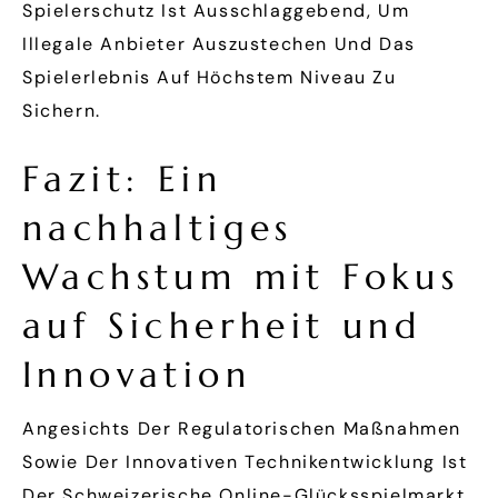
Spielerschutz Ist Ausschlaggebend, Um
Illegale Anbieter Auszustechen Und Das
Spielerlebnis Auf Höchstem Niveau Zu
Sichern.
Fazit: Ein
nachhaltiges
Wachstum mit Fokus
auf Sicherheit und
Innovation
Angesichts Der Regulatorischen Maßnahmen
Sowie Der Innovativen Technikentwicklung Ist
Der Schweizerische Online-Glücksspielmarkt