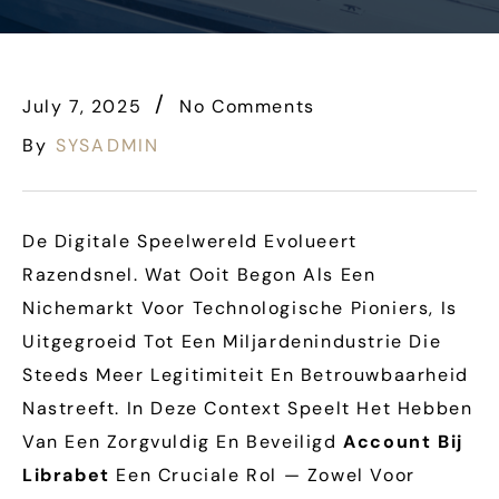
July 7, 2025
No Comments
By
SYSADMIN
De Digitale Speelwereld Evolueert
Razendsnel. Wat Ooit Begon Als Een
Nichemarkt Voor Technologische Pioniers, Is
Uitgegroeid Tot Een Miljardenindustrie Die
Steeds Meer Legitimiteit En Betrouwbaarheid
Nastreeft. In Deze Context Speelt Het Hebben
Van Een Zorgvuldig En Beveiligd
Account Bij
Librabet
Een Cruciale Rol — Zowel Voor