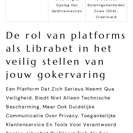
Opslag Van
Betalingsmethoden
Geldtransacties
Zoals IDEAL,
Creditcard
De rol van platforms
als Librabet in het
veilig stellen van
jouw gokervaring
Een Platform Dat Zich Serieus Neemt Qua
Veiligheid, Biedt Niet Alleen Technische
Bescherming, Maar Ook Duidelijke
Communicatie Over Privacy, Toegankelijke
Klantenservice En Tools Voor Verantwoord