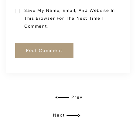
Save My Name, Email, And Website In
This Browser For The Next Time I
Comment.
Prev
Next