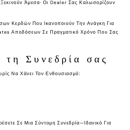
α Ξεκινούν Άμεσα· Οι Dealer Σας Καλωσορίζουν
εσων Κερδών Που Ικανοποιούν Την Ανάγκη Για
pdates Αποδόσεων Σε Πραγματικό Χρόνο Που Σας
 τη Συνεδρία σας
Χωρίς Να Χάνει Τον Ενθουσιασμό:
ρέσετε Σε Μια Σύντομη Συνεδρία—Ιδανικό Για