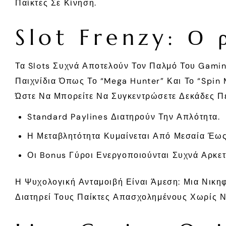
Παίκτες Σε Κίνηση.
Slot Frenzy: Ο
Τα Slots Συχνά Αποτελούν Τον Παλμό Του Gami
Παιχνίδια Όπως Το “Mega Hunter” Και Το “Spi
Ώστε Να Μπορείτε Να Συγκεντρώσετε Δεκάδες Πε
Standard Paylines Διατηρούν Την Απλότητα.
Η Μεταβλητότητα Κυμαίνεται Από Μεσαία Έως
Οι Bonus Γύροι Ενεργοποιούνται Συχνά Αρκετ
Η Ψυχολογική Ανταμοιβή Είναι Άμεση: Μια Νικη
Διατηρεί Τους Παίκτες Απασχολημένους Χωρίς Ν