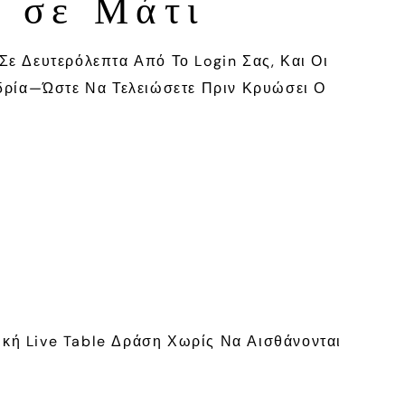
α σε Μάτι
 Σε Δευτερόλεπτα Από Το Login Σας, Και Οι
εδρία—Ώστε Να Τελειώσετε Πριν Κρυώσει Ο
κή Live Table Δράση Χωρίς Να Αισθάνονται