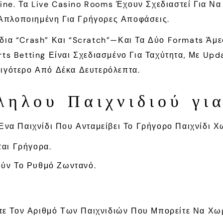
aline. Τα Live Casino Rooms Έχουν Σχεδιαστεί Για Ν
ι Απλοποιημένη Για Γρήγορες Αποφάσεις.
δια “Crash” Και “Scratch”—Και Τα Δύο Formats Άμ
rts Betting Είναι Σχεδιασμένο Για Ταχύτητα, Με U
ιγότερο Από Δέκα Δευτερόλεπτα.
ληλου Παιχνιδιού για
Ένα Παιχνίδι Που Ανταμείβει Το Γρήγορο Παιχνίδι 
αι Γρήγορα.
ούν Το Ρυθμό Ζωντανό.
ίτε Τον Αριθμό Των Παιχνιδιών Που Μπορείτε Να Χω