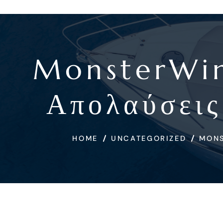
MonsterWin
Απολαύσεις
HOME
UNCATEGORIZED
MONS