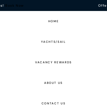
es!
Book Now
Offe
HOME
YACHTS/SAIL
VACANCY REWARDS
ABOUT US
CONTACT US