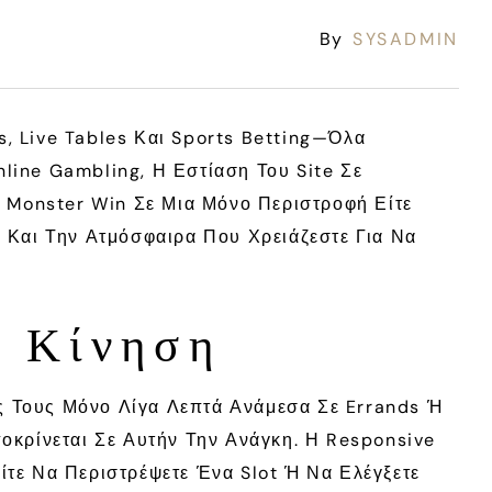
By
SYSADMIN
, Live Tables Και Sports Betting—Όλα
line Gambling, Η Εστίαση Του Site Σε
α Monster Win Σε Μια Μόνο Περιστροφή Είτε
 Και Την Ατμόσφαιρα Που Χρειάζεστε Για Να
ε Κίνηση
άς Τους Μόνο Λίγα Λεπτά Ανάμεσα Σε Errands Ή
οκρίνεται Σε Αυτήν Την Ανάγκη. Η Responsive
τε Να Περιστρέψετε Ένα Slot Ή Να Ελέγξετε