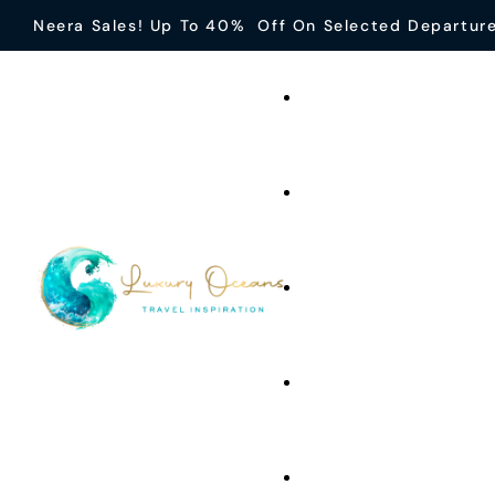
Neera Sales! Up To 40% Off On Selected Departur