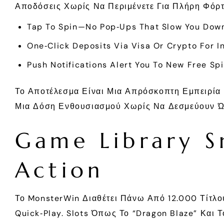
Αποδόσεις Χωρίς Να Περιμένετε Για Πλήρη Φόρ
Tap To Spin—No Pop‑ups That Slow You Dow
One‑click Deposits Via Visa Or Crypto For I
Push Notifications Alert You To New Free Sp
Το Αποτέλεσμα Είναι Μια Απρόσκοπτη Εμπειρία Π
Μια Δόση Ενθουσιασμού Χωρίς Να Δεσμεύουν Ώ
Game Library Sn
Action
Το MonsterWin Διαθέτει Πάνω Από 12.000 Τίτλ
Quick‑play. Slots Όπως Το “Dragon Blaze” Και 