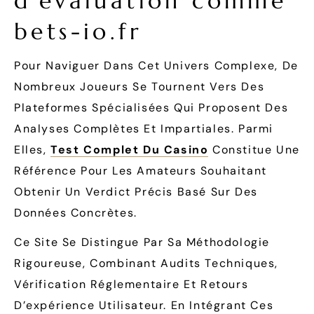
d’évaluation comme
bets-io.fr
Pour Naviguer Dans Cet Univers Complexe, De
Nombreux Joueurs Se Tournent Vers Des
Plateformes Spécialisées Qui Proposent Des
Analyses Complètes Et Impartiales. Parmi
Elles,
Test Complet Du Casino
Constitue Une
Référence Pour Les Amateurs Souhaitant
Obtenir Un Verdict Précis Basé Sur Des
Données Concrètes.
Ce Site Se Distingue Par Sa Méthodologie
Rigoureuse, Combinant Audits Techniques,
Vérification Réglementaire Et Retours
D’expérience Utilisateur. En Intégrant Ces