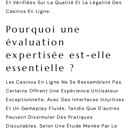
Et Vérifiées Sur La Qualité Et La Légalité Des
Casinos En Ligne.
Pourquoi une
évaluation
expertisée est-elle
essentielle ?
Les Casinos En Ligne Ne Se Ressemblent Pas.
Certains Offrent Une Expérience Utilisateur
Exceptionnelle, Avec Des Interfaces Intuitives
Et Un Gameplay Fluide, Tandis Que D’autres
Peuvent Dissimuler Des Pratiques
Discutables. Selon Une Étude Menée Par Le