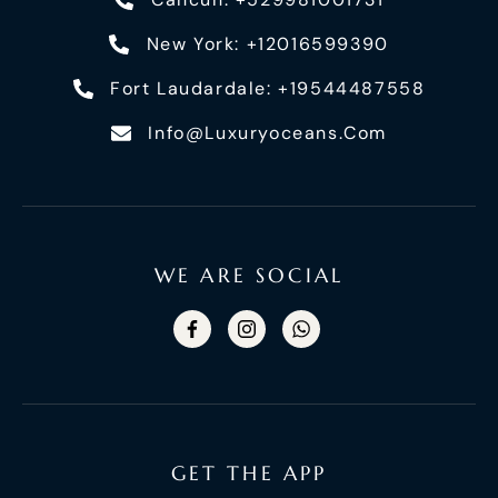
New York: +12016599390
Fort Laudardale: +19544487558
Info@luxuryoceans.com
WE ARE SOCIAL
GET THE APP