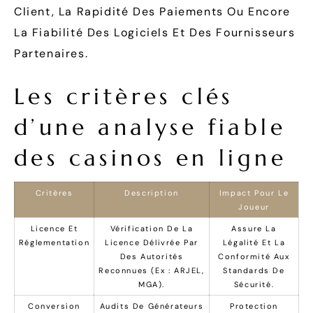
Client, La Rapidité Des Paiements Ou Encore
La Fiabilité Des Logiciels Et Des Fournisseurs
Partenaires.
Les critères clés
d’une analyse fiable
des casinos en ligne
Critères
Description
Impact Pour Le
Joueur
Licence Et
Vérification De La
Assure La
Réglementation
Licence Délivrée Par
Légalité Et La
Des Autorités
Conformité Aux
Reconnues (ex : ARJEL,
Standards De
MGA).
Sécurité.
Conversion
Audits De Générateurs
Protection