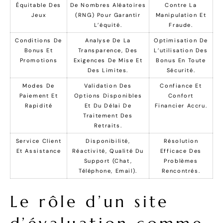
Équitable Des
De Nombres Aléatoires
Contre La
Jeux
(RNG) Pour Garantir
Manipulation Et
L’équité.
Fraude.
Conditions De
Analyse De La
Optimisation De
Bonus Et
Transparence, Des
L’utilisation Des
Promotions
Exigences De Mise Et
Bonus En Toute
Des Limites.
Sécurité.
Modes De
Validation Des
Confiance Et
Paiement Et
Options Disponibles
Confort
Rapidité
Et Du Délai De
Financier Accru.
Traitement Des
Retraits.
Service Client
Disponibilité,
Résolution
Et Assistance
Réactivité, Qualité Du
Efficace Des
Support (chat,
Problèmes
Téléphone, Email).
Rencontrés.
Le rôle d’un site