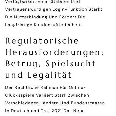
Verfügbarkeit Einer Stabilen Und
Vertrauenswürdigen Login-Funktion Stärkt
Die Nutzerbindung Und Fördert Die
Langfristige Kundenzufriedenheit.
Regulatorische
Herausforderungen:
Betrug, Spielsucht
und Legalität
Der Rechtliche Rahmen Für Online-
Glücksspiele Variiert Stark Zwischen
Verschiedenen Ländern Und Bundesstaaten.
In Deutschland Trat 2021 Das Neue