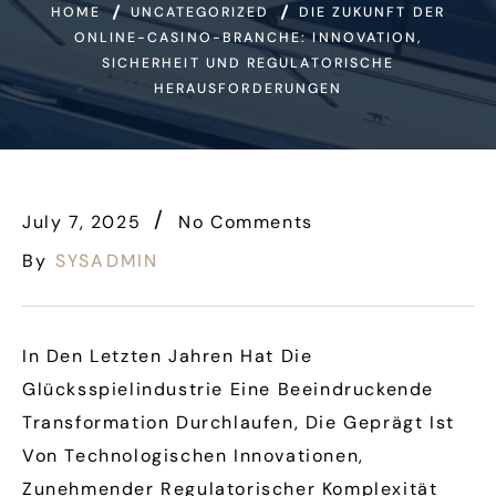
HOME
UNCATEGORIZED
DIE ZUKUNFT DER
ONLINE-CASINO-BRANCHE: INNOVATION,
SICHERHEIT UND REGULATORISCHE
HERAUSFORDERUNGEN
July 7, 2025
No Comments
By
SYSADMIN
In Den Letzten Jahren Hat Die
Glücksspielindustrie Eine Beeindruckende
Transformation Durchlaufen, Die Geprägt Ist
Von Technologischen Innovationen,
Zunehmender Regulatorischer Komplexität