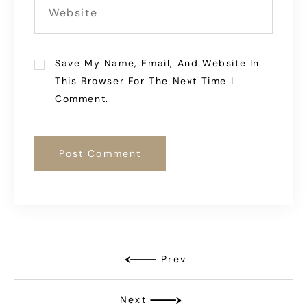
Save My Name, Email, And Website In
This Browser For The Next Time I
Comment.
Prev
Next