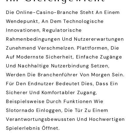
Die Online-Casino-Branche Steht An Einem
Wendepunkt, An Dem Technologische
Innovationen, Regulatorische
Rahmenbedingungen Und Nutzererwartungen
Zunehmend Verschmelzen. Plattformen, Die
Auf Modernste Sicherheit, Einfache Zugänge
Und Nachhaltige Nutzerbindung Setzen,
Werden Die Branchenführer Von Morgen Sein.
Für Den Endnutzer Bedeutet Dies, Dass Ein
Sicherer Und Komfortabler Zugang,
Beispielsweise Durch Funktionen Wie
Slotornado Einloggen, Die Tür Zu Einem
Verantwortungsbewussten Und Hochwertigen
Spielerlebnis Öffnet.