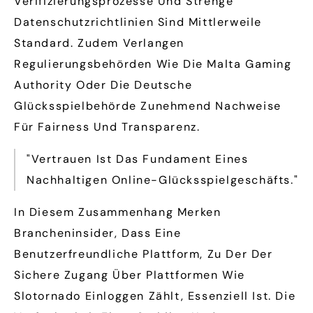
Verifizierungsprozesse Und Strenge
Datenschutzrichtlinien Sind Mittlerweile
Standard. Zudem Verlangen
Regulierungsbehörden Wie Die Malta Gaming
Authority Oder Die Deutsche
Glücksspielbehörde Zunehmend Nachweise
Für Fairness Und Transparenz.
"Vertrauen Ist Das Fundament Eines
Nachhaltigen Online-Glücksspielgeschäfts."
In Diesem Zusammenhang Merken
Brancheninsider, Dass Eine
Benutzerfreundliche Plattform, Zu Der Der
Sichere Zugang Über Plattformen Wie
Slotornado Einloggen Zählt, Essenziell Ist. Die