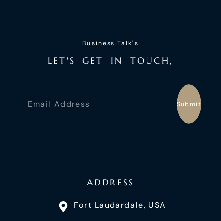
Business Talk's
L
E
T
'
S
G
E
T
I
N
T
O
U
C
H
,
Submit
ADDRESS
Fort Laudardale, USA