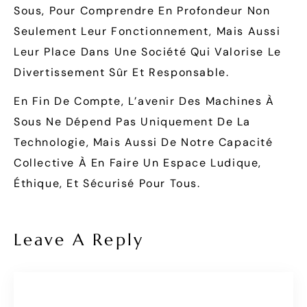
Sous, Pour Comprendre En Profondeur Non
Seulement Leur Fonctionnement, Mais Aussi
Leur Place Dans Une Société Qui Valorise Le
Divertissement Sûr Et Responsable.
En Fin De Compte, L’avenir Des Machines À
Sous Ne Dépend Pas Uniquement De La
Technologie, Mais Aussi De Notre Capacité
Collective À En Faire Un Espace Ludique,
Éthique, Et Sécurisé Pour Tous.
Leave A Reply