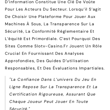
D’information Constitue Une Clé De Voûte
Pour Les Acteurs Du Secteur. Lorsqu’il S’agit
De Choisir Une Plateforme Pour Jouer Aux
Machines À Sous, La Transparence Sur La
Sécurité, La Conformité Réglementaire Et
L’équité Est Primordiale. C’est Pourquoi Des
Sites Comme Slotv-Casino.fr Jouent Un Rôle
Crucial En Fournissant Des Analyses
Approfondies, Des Guides D’utilisation
Responsables, Et Des Évaluations Impartiales.
"La Confiance Dans L’univers Du Jeu En
Ligne Repose Sur La Transparence Et La
Certification Rigoureuse, Assurant Que
Chaque Joueur Peut Jouer En Toute
Sécurité."