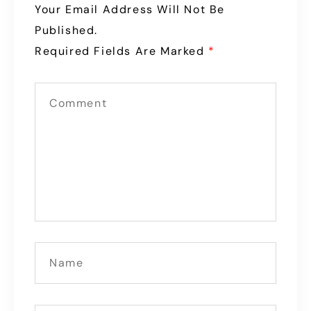
Your Email Address Will Not Be
Published.
Required Fields Are Marked
*