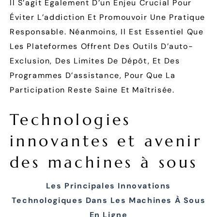
Il S’agit Également D’un Enjeu Crucial Pour
Éviter L’addiction Et Promouvoir Une Pratique
Responsable. Néanmoins, Il Est Essentiel Que
Les Plateformes Offrent Des Outils D’auto-
Exclusion, Des Limites De Dépôt, Et Des
Programmes D’assistance, Pour Que La
Participation Reste Saine Et Maîtrisée.
Technologies
innovantes et avenir
des machines à sous
Les Principales Innovations
Technologiques Dans Les Machines À Sous
En Ligne