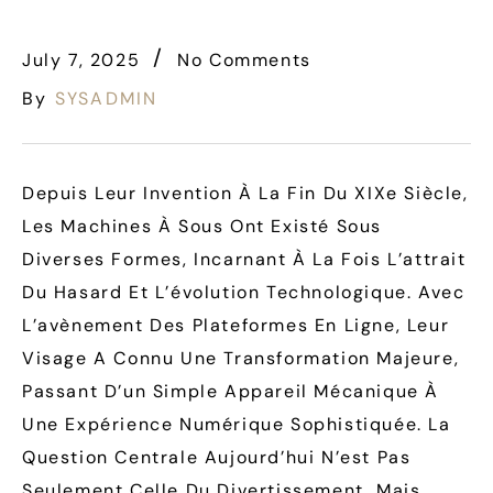
July 7, 2025
No Comments
By
SYSADMIN
Depuis Leur Invention À La Fin Du XIXe Siècle,
Les Machines À Sous Ont Existé Sous
Diverses Formes, Incarnant À La Fois L’attrait
Du Hasard Et L’évolution Technologique. Avec
L’avènement Des Plateformes En Ligne, Leur
Visage A Connu Une Transformation Majeure,
Passant D’un Simple Appareil Mécanique À
Une Expérience Numérique Sophistiquée. La
Question Centrale Aujourd’hui N’est Pas
Seulement Celle Du Divertissement, Mais