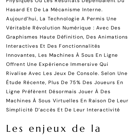
Physiques Où Les Résultats Dépendaient Du
Hasard Et De La Mécanisme Interne.
Aujourd’hui, La Technologie A Permis Une
Véritable Révolution Numérique : Avec Des
Graphismes Haute Définition, Des Animations
Interactives Et Des Fonctionnalités
Innovantes, Les Machines À Sous En Ligne
Offrent Une Expérience Immersive Qui
Rivalise Avec Les Jeux De Console. Selon Une
Étude Récente, Plus De 75% Des Joueurs En
Ligne Préfèrent Désormais Jouer À Des
Machines À Sous Virtuelles En Raison De Leur
Simplicité D’accès Et De Leur Interactivité
Les enjeux de la