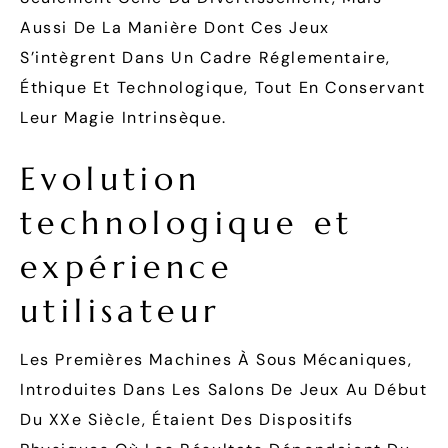
Aussi De La Manière Dont Ces Jeux
S’intègrent Dans Un Cadre Réglementaire,
Éthique Et Technologique, Tout En Conservant
Leur Magie Intrinsèque.
Evolution
technologique et
expérience
utilisateur
Les Premières Machines À Sous Mécaniques,
Introduites Dans Les Salons De Jeux Au Début
Du XXe Siècle, Étaient Des Dispositifs