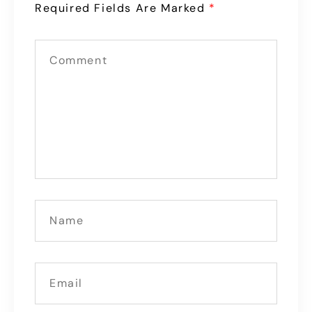
Required Fields Are Marked
*