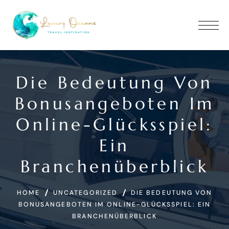
Die Bedeutung Von
Bonusangeboten Im
Online-Glücksspiel:
Ein
Branchenüberblick
HOME
UNCATEGORIZED
DIE BEDEUTUNG VON
BONUSANGEBOTEN IM ONLINE-GLÜCKSSPIEL: EIN
BRANCHENÜBERBLICK