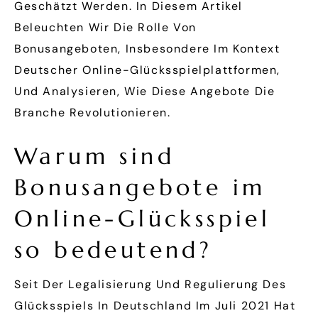
Geschätzt Werden. In Diesem Artikel
Beleuchten Wir Die Rolle Von
Bonusangeboten, Insbesondere Im Kontext
Deutscher Online-Glücksspielplattformen,
Und Analysieren, Wie Diese Angebote Die
Branche Revolutionieren.
Warum sind
Bonusangebote im
Online-Glücksspiel
so bedeutend?
Seit Der Legalisierung Und Regulierung Des
Glücksspiels In Deutschland Im Juli 2021 Hat