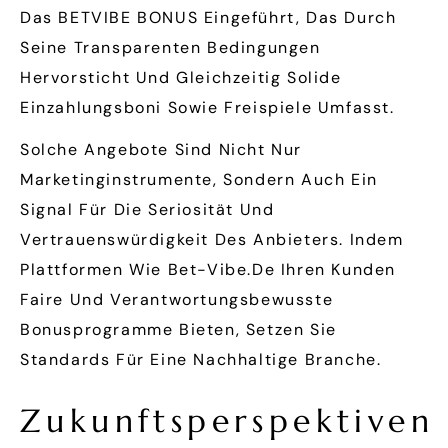
Das BETVIBE BONUS Eingeführt, Das Durch
Seine Transparenten Bedingungen
Hervorsticht Und Gleichzeitig Solide
Einzahlungsboni Sowie Freispiele Umfasst.
Solche Angebote Sind Nicht Nur
Marketinginstrumente, Sondern Auch Ein
Signal Für Die Seriosität Und
Vertrauenswürdigkeit Des Anbieters. Indem
Plattformen Wie Bet-Vibe.de Ihren Kunden
Faire Und Verantwortungsbewusste
Bonusprogramme Bieten, Setzen Sie
Standards Für Eine Nachhaltige Branche.
Zukunftsperspektiven