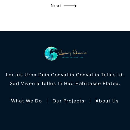
Next
Lectus Urna Duis Convallis Convallis Tellus Id.
Sed Viverra Tellus In Hac Habitasse Platea.
What We Do
Our Projects
About Us