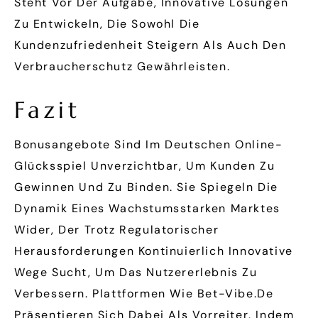
Steht Vor Der Aufgabe, Innovative Lösungen
Zu Entwickeln, Die Sowohl Die
Kundenzufriedenheit Steigern Als Auch Den
Verbraucherschutz Gewährleisten.
Fazit
Bonusangebote Sind Im Deutschen Online-
Glücksspiel Unverzichtbar, Um Kunden Zu
Gewinnen Und Zu Binden. Sie Spiegeln Die
Dynamik Eines Wachstumsstarken Marktes
Wider, Der Trotz Regulatorischer
Herausforderungen Kontinuierlich Innovative
Wege Sucht, Um Das Nutzererlebnis Zu
Verbessern. Plattformen Wie Bet-Vibe.de
Präsentieren Sich Dabei Als Vorreiter, Indem