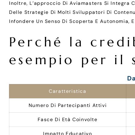
Inoltre, L’approccio Di Aviamasters Si Integra 
Delle Strategie Di Molti Sviluppatori Di Conten
Infondere Un Senso Di Scoperta E Autonomia, E
Perché la credi
esempio per il 
Da
Caratteristica
Numero Di Partecipanti Attivi
Fasce Di Età Coinvolte
Impatto Educativo