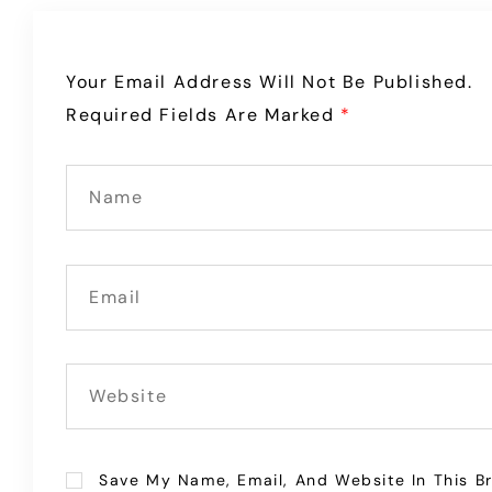
Your Email Address Will Not Be Published.
Required Fields Are Marked
*
Save My Name, Email, And Website In This B