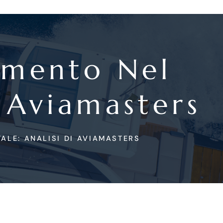
imento Nel
i Aviamasters
ALE: ANALISI DI AVIAMASTERS