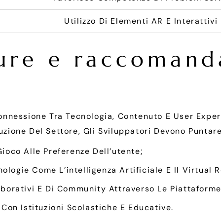
Utilizzo Di Elementi AR E Interatti
ure e raccomanda
onnessione Tra Tecnologia, Contenuto E User Expe
luzione Del Settore, Gli Sviluppatori Devono Puntare
Gioco Alle Preferenze Dell’utente;
ologie Come L’intelligenza Artificiale E Il Virtual R
laborativi E Di Community Attraverso Le Piattaforme
 Con Istituzioni Scolastiche E Educative.