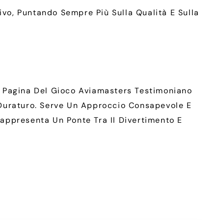
vo, Puntando Sempre Più Sulla Qualità E Sulla
e Pagina Del Gioco Aviamasters Testimoniano
 Duraturo. Serve Un Approccio Consapevole E
Rappresenta Un Ponte Tra Il Divertimento E