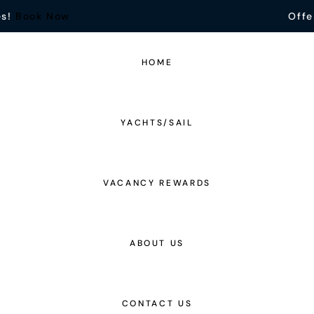
es!
Book Now
Offe
HOME
YACHTS/SAIL
VACANCY REWARDS
ABOUT US
CONTACT US