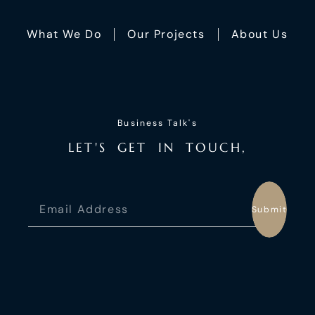
What We Do
Our Projects
About Us
Business Talk's
L
E
T
'
S
G
E
T
I
N
T
O
U
C
H
,
Submit