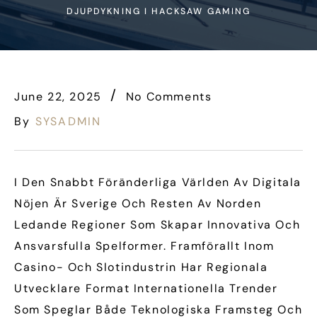
DJUPDYKNING I HACKSAW GAMING
June 22, 2025
No Comments
By
SYSADMIN
I Den Snabbt Föränderliga Världen Av Digitala
Nöjen Är Sverige Och Resten Av Norden
Ledande Regioner Som Skapar Innovativa Och
Ansvarsfulla Spelformer. Framförallt Inom
Casino- Och Slotindustrin Har Regionala
Utvecklare Format Internationella Trender
Som Speglar Både Teknologiska Framsteg Och