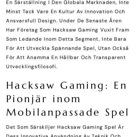
En Särställning I Den Globala Marknaden, Inte
Minst Tack Vare En Kultur Av Innovation Och
Ansvarsfull Design. Under De Senaste Åren
Har Företag Som
Hacksaw Gaming
Vuxit Fram
Som Ledande Inom Detta Segment, Inte Bara
För Att Utveckla Spännande Spel, Utan Också
För Att Anamma En Hållbar Och Transparent
Utvecklingsfilosofi.
Hacksaw Gaming: En
Pionjär inom
Mobilanpassade Spel
Det Som Särskiljer Hacksaw Gaming Spel Är
Dess Innovativa Användning Av Teknik Och