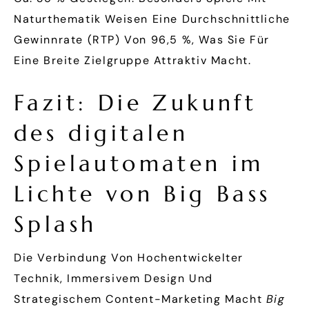
Naturthematik Weisen Eine Durchschnittliche
Gewinnrate (RTP) Von 96,5 %, Was Sie Für
Eine Breite Zielgruppe Attraktiv Macht.
Fazit: Die Zukunft
des digitalen
Spielautomaten im
Lichte von Big Bass
Splash
Die Verbindung Von Hochentwickelter
Technik, Immersivem Design Und
Strategischem Content-Marketing Macht
Big