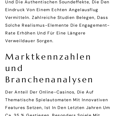
Und Die Authentischen Soundeffekte, Die Den
Eindruck Von Einem Echten Angelausflug
Vermitteln. Zahlreiche Studien Belegen, Dass
Solche Realismus-Elemente Die Engagement-
Rate Erhöhen Und Für Eine Längere
Verweildauer Sorgen.
Marktkennzahlen
und
Branchenanalysen
Der Anteil Der Online-Casinos, Die Auf
Thematische Spielautomaten Mit Innovativen
Features Setzen, Ist In Den Letzten Jahren Um
Ca. 35 % Gestiegen. Besonders Spiele Mit