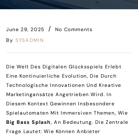
June 29, 2025
No Comments
By
SYSADMIN
Die Welt Des Digitalen Glücksspiels Erlebt
Eine Kontinuierliche Evolution, Die Durch
Technologische Innovationen Und Kreative
Marketingansätze Angetrieben Wird. In
Diesem Kontext Gewinnen Insbesondere
Spielautomaten Mit Immersiven Themen, Wie
Big Bass Splash
, An Bedeutung. Die Zentrale
Frage Lautet: Wie Können Anbieter