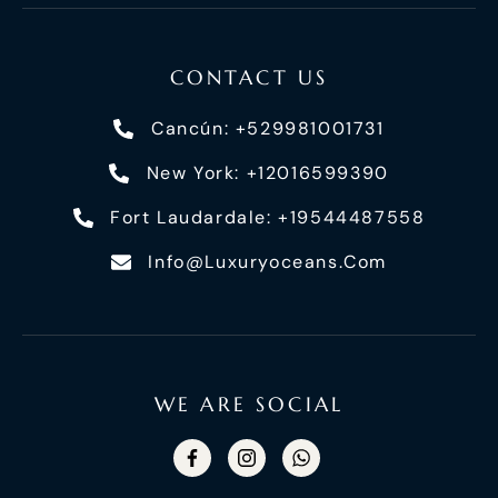
CONTACT US
Cancún: +529981001731
New York: +12016599390
Fort Laudardale: +19544487558
Info@luxuryoceans.com
WE ARE SOCIAL