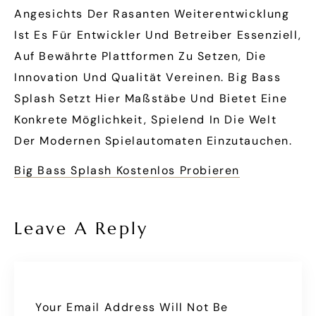
Angesichts Der Rasanten Weiterentwicklung
Ist Es Für Entwickler Und Betreiber Essenziell,
Auf Bewährte Plattformen Zu Setzen, Die
Innovation Und Qualität Vereinen. Big Bass
Splash Setzt Hier Maßstäbe Und Bietet Eine
Konkrete Möglichkeit, Spielend In Die Welt
Der Modernen Spielautomaten Einzutauchen.
Big Bass Splash Kostenlos Probieren
Leave A Reply
Your Email Address Will Not Be