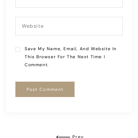
Save My Name, Email, And Website In
This Browser For The Next Time I
Comment.
Prev