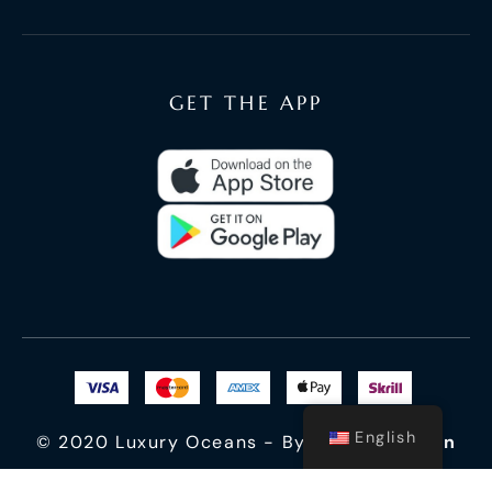
GET THE APP
English
© 2020 Luxury Oceans - By
Carlos Kantun