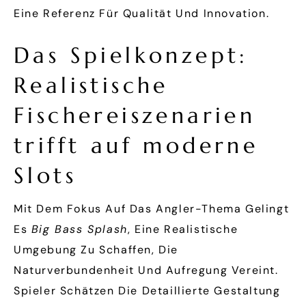
Eine Referenz Für Qualität Und Innovation.
Das Spielkonzept:
Realistische
Fischereiszenarien
trifft auf moderne
Slots
Mit Dem Fokus Auf Das Angler-Thema Gelingt
Es
Big Bass Splash
, Eine Realistische
Umgebung Zu Schaffen, Die
Naturverbundenheit Und Aufregung Vereint.
Spieler Schätzen Die Detaillierte Gestaltung