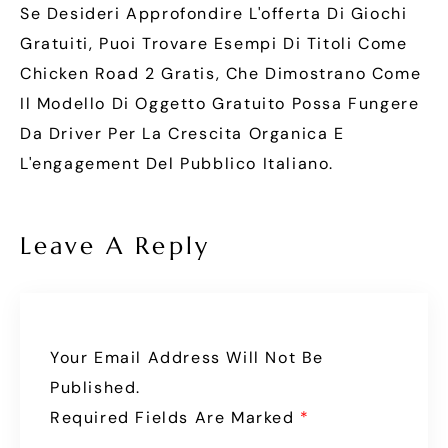
Se Desideri Approfondire L'offerta Di Giochi
Gratuiti, Puoi Trovare Esempi Di Titoli Come
Chicken Road 2 Gratis, Che Dimostrano Come
Il Modello Di Oggetto Gratuito Possa Fungere
Da Driver Per La Crescita Organica E
L'engagement Del Pubblico Italiano.
Leave A Reply
Your Email Address Will Not Be
Published.
Required Fields Are Marked
*