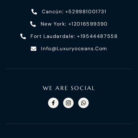
Cancún: +529981001731
New York: +12016599390
Fort Laudardale: +19544487558
Info@luxuryoceans.com
WE ARE SOCIAL