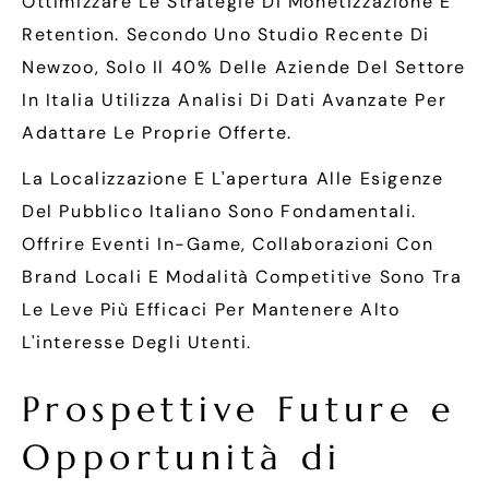
Ottimizzare Le Strategie Di Monetizzazione E
Retention. Secondo Uno Studio Recente Di
Newzoo, Solo Il 40% Delle Aziende Del Settore
In Italia Utilizza Analisi Di Dati Avanzate Per
Adattare Le Proprie Offerte.
La Localizzazione E L'apertura Alle Esigenze
Del Pubblico Italiano Sono Fondamentali.
Offrire Eventi In-Game, Collaborazioni Con
Brand Locali E Modalità Competitive Sono Tra
Le Leve Più Efficaci Per Mantenere Alto
L'interesse Degli Utenti.
Prospettive Future e
Opportunità di