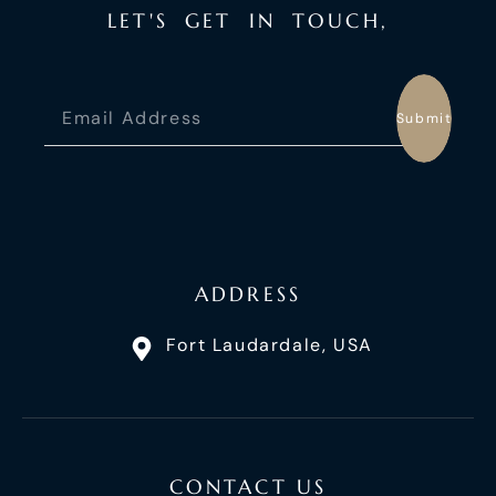
L
E
T
'
S
G
E
T
I
N
T
O
U
C
H
,
Submit
ADDRESS
Fort Laudardale, USA
CONTACT US