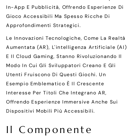
In-App E Pubblicità, Offrendo Esperienze Di
Gioco Accessibili Ma Spesso Ricche Di
Approfondimenti Strategici.
Le Innovazioni Tecnologiche, Come La Realtà
Aumentata (AR), L'intelligenza Artificiale (AI)
E Il Cloud Gaming, Stanno Rivoluzionando Il
Modo In Cui Gli Sviluppatori Creano E Gli
Utenti Fruiscono Di Questi Giochi. Un
Esempio Emblematico È Il Crescente
Interesse Per Titoli Che Integrano AR,
Offrendo Esperienze Immersive Anche Sui
Dispositivi Mobili Più Accessibili.
Il Componente