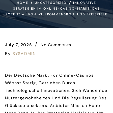
HOME
UNCATEGORIZED
INNOVATIVE
STRATEGIEN IM ONLINE-CASINO-MARKT: DAS
POTENZIAL VON WILLKOMMENSBONI UND FREISPIELE
July 7, 2025
No Comments
By
SYSADMIN
Der Deutsche Markt Für Online-Casinos
Wächst Stetig, Getrieben Durch
Technologische Innovationen, Sich Wandelnde
Nutzergewohnheiten Und Die Regulierung Des
Glücksspielsektors. Anbieter Müssen Heute