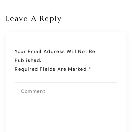
Leave A Reply
Your Email Address Will Not Be
Published.
Required Fields Are Marked
*