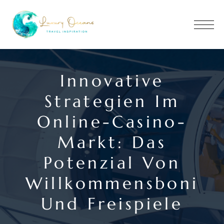
Innovative
Strategien Im
Online-Casino-
Markt: Das
Potenzial Von
Willkommensboni
Und Freispiele