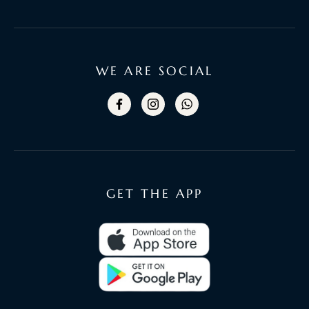
WE ARE SOCIAL
GET THE APP