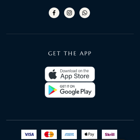
GET THE APP