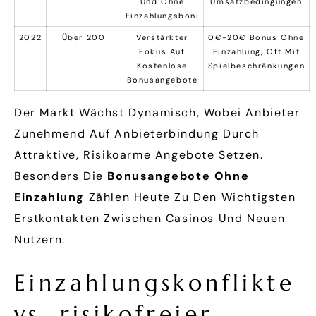
Und Ohne
Umsatzbedingungen
Einzahlungsboni
2022
Über 200
Verstärkter
0€-20€ Bonus Ohne
Fokus Auf
Einzahlung, Oft Mit
Kostenlose
Spielbeschränkungen
Bonusangebote
Der Markt Wächst Dynamisch, Wobei Anbieter
Zunehmend Auf Anbieterbindung Durch
Attraktive, Risikoarme Angebote Setzen.
Besonders Die
Bonusangebote Ohne
Einzahlung
Zählen Heute Zu Den Wichtigsten
Erstkontakten Zwischen Casinos Und Neuen
Nutzern.
Einzahlungskonflikte
vs. risikofreier