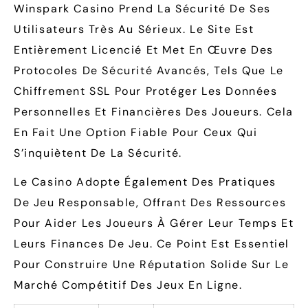
Winspark Casino Prend La Sécurité De Ses
Utilisateurs Très Au Sérieux. Le Site Est
Entièrement Licencié Et Met En Œuvre Des
Protocoles De Sécurité Avancés, Tels Que Le
Chiffrement SSL Pour Protéger Les Données
Personnelles Et Financières Des Joueurs. Cela
En Fait Une Option Fiable Pour Ceux Qui
S’inquiètent De La Sécurité.
Le Casino Adopte Également Des Pratiques
De Jeu Responsable, Offrant Des Ressources
Pour Aider Les Joueurs À Gérer Leur Temps Et
Leurs Finances De Jeu. Ce Point Est Essentiel
Pour Construire Une Réputation Solide Sur Le
Marché Compétitif Des Jeux En Ligne.