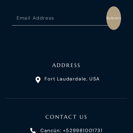
Submit
ADDRESS
Fort Laudardale, USA
CONTACT US
Cancún: +529981001731