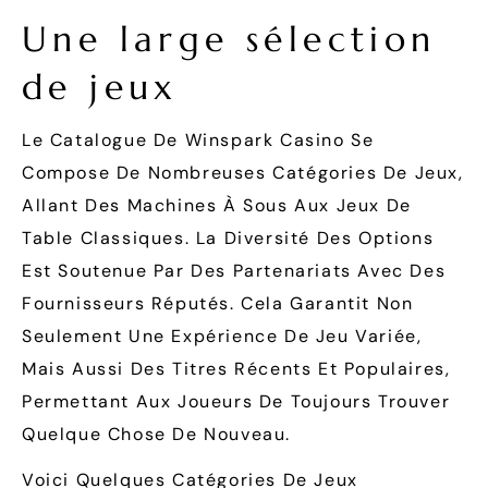
Une large sélection
de jeux
Le Catalogue De Winspark Casino Se
Compose De Nombreuses Catégories De Jeux,
Allant Des Machines À Sous Aux Jeux De
Table Classiques. La Diversité Des Options
Est Soutenue Par Des Partenariats Avec Des
Fournisseurs Réputés. Cela Garantit Non
Seulement Une Expérience De Jeu Variée,
Mais Aussi Des Titres Récents Et Populaires,
Permettant Aux Joueurs De Toujours Trouver
Quelque Chose De Nouveau.
Voici Quelques Catégories De Jeux