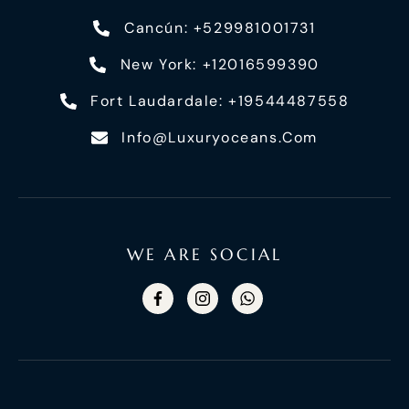
Cancún: +529981001731
New York: +12016599390
Fort Laudardale: +19544487558
Info@luxuryoceans.com
WE ARE SOCIAL