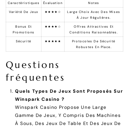
Caractéristiques
Évaluation
Notes
Variété De Jeux
★★★★☆
Large Choix Avec Des Mises
À Jour Régulières.
Bonus Et
★★★★☆
Offres Attractives Et
Promotions
Conditions Raisonnables.
Sécurité
★★★★★
Protocoles De Sécurité
Robustes En Place.
Questions
fréquentes
Quels Types De Jeux Sont Proposés Sur
Winspark Casino ?
Winspark Casino Propose Une Large
Gamme De Jeux, Y Compris Des Machines
À Sous, Des Jeux De Table Et Des Jeux De