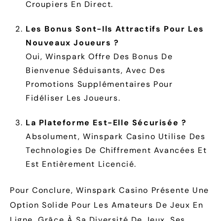
Croupiers En Direct.
Les Bonus Sont-Ils Attractifs Pour Les
Nouveaux Joueurs ?
Oui, Winspark Offre Des Bonus De
Bienvenue Séduisants, Avec Des
Promotions Supplémentaires Pour
Fidéliser Les Joueurs.
La Plateforme Est-Elle Sécurisée ?
Absolument, Winspark Casino Utilise Des
Technologies De Chiffrement Avancées Et
Est Entièrement Licencié.
Pour Conclure, Winspark Casino Présente Une
Option Solide Pour Les Amateurs De Jeux En
Ligne, Grâce À Sa Diversité De Jeux, Ses