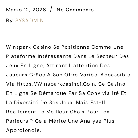
Marzo 12, 2026
No Comments
By
SYSADMIN
Winspark Casino Se Positionne Comme Une
Plateforme Intéressante Dans Le Secteur Des
Jeux En Ligne, Attirant L'attention Des
Joueurs Grâce À Son Offre Variée. Accessible
Via
Https://winsparkcasino1.com
, Ce Casino
En Ligne Se Démarque Par Sa Convivialité Et
La Diversité De Ses Jeux, Mais Est-Il
Réellement Le Meilleur Choix Pour Les
Parieurs ? Cela Mérite Une Analyse Plus
Approfondie.