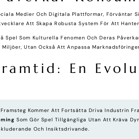
ociala Medier Och Digitala Plattformar, Förväntar
 Utvecklare Att Skapa Robusta System För Att Hante
tå Spel Som Kulturella Fenomen Och Deras Påverkan
e Miljöer, Utan Också Att Anpassa Marknadsföringe
Framtid: En Evolu
 Framsteg Kommer Att Fortsätta Driva Industrin Fr
aming
Som Gör Spel Tillgängliga Utan Att Kräva Dyr
, Inkluderande Och Insiktsdrivande.