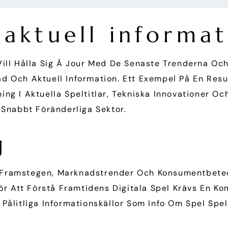
 aktuell informa
Vill Hålla Sig À Jour Med De Senaste Trenderna Oc
erad Och Aktuell Information. Ett Exempel På En Res
ing I Aktuella Speltitlar, Tekniska Innovationer Oc
 Snabbt Föränderliga Sektor.
g
Framstegen, Marknadstrender Och Konsumentbeteen
För Att Förstå Framtidens Digitala Spel Krävs En K
Pålitliga Informationskällor Som Info Om Spel Spela