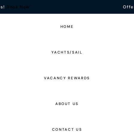
es!
Book Now
Offe
HOME
YACHTS/SAIL
VACANCY REWARDS
ABOUT US
CONTACT US