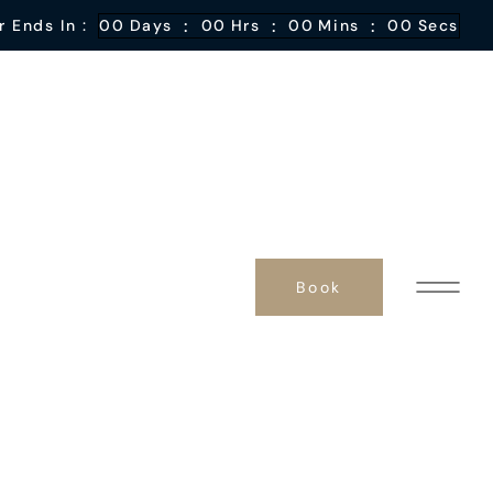
:
:
:
r Ends In :
00
Days
00
Hrs
00
Mins
00
Secs
Book