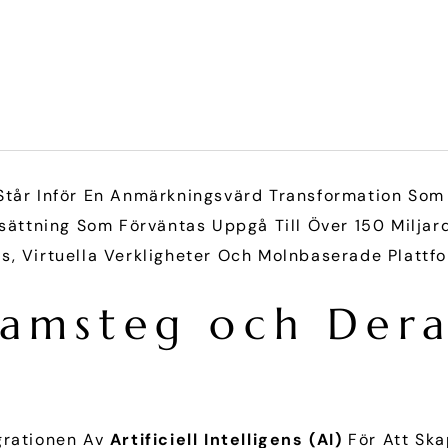
Står Inför En Anmärkningsvärd Transformation Som
ättning Som Förväntas Uppgå Till Över
150 Milja
ens, Virtuella Verkligheter Och Molnbaserade Plattf
ramsteg och Dera
grationen Av
Artificiell Intelligens (AI)
För Att Sk