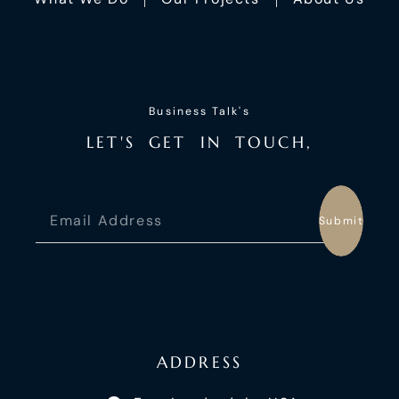
Business Talk's
L
E
T
'
S
G
E
T
I
N
T
O
U
C
H
,
Submit
ADDRESS