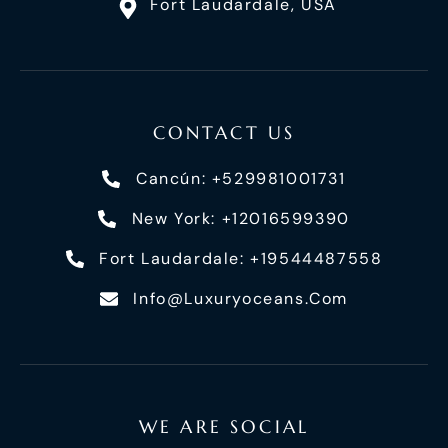
Fort Laudardale, USA
CONTACT US
Cancún: +529981001731
New York: +12016599390
Fort Laudardale: +19544487558
Info@luxuryoceans.com
WE ARE SOCIAL