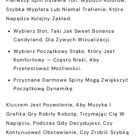
Pierwszy Spin Ustawia Ton: Wybuch Kolorów,
Szybka Wypłata Lub Niemal Trafienie, Które
Napędza Kolejny Zakład.
Wybierz Slot, Taki Jak Sweet Bonanza
Candyland, Dla Żywych Wizualizacji.
Wybierz Początkowy Stake, Który Jest
Komfortowy — Często Niski, Aby
Przetestować Możliwości.
Przyznane Darmowe Spiny Mogą Zwiększyć
Początkową Dynamikę.
Kluczem Jest Pozwolenie, Aby Muzyka I
Grafika Gry Robiły Robotę, Trzymając Cię W
Napięciu, Podczas Gdy Decydujesz, Czy
Kontynuować Obstawianie, Czy Zrobić Szybką