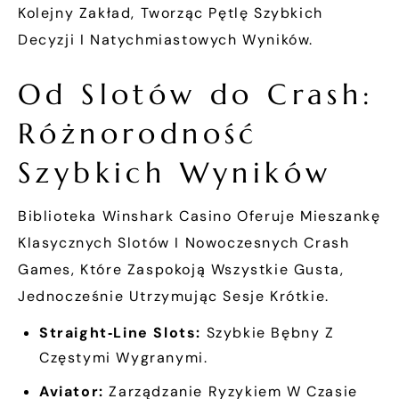
Kolejny Zakład, Tworząc Pętlę Szybkich
Decyzji I Natychmiastowych Wyników.
Od Slotów do Crash:
Różnorodność
Szybkich Wyników
Biblioteka Winshark Casino Oferuje Mieszankę
Klasycznych Slotów I Nowoczesnych Crash
Games, Które Zaspokoją Wszystkie Gusta,
Jednocześnie Utrzymując Sesje Krótkie.
Straight‑line Slots:
Szybkie Bębny Z
Częstymi Wygranymi.
Aviator:
Zarządzanie Ryzykiem W Czasie