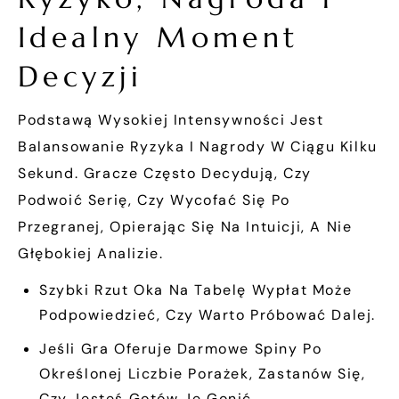
Idealny Moment
Decyzji
Podstawą Wysokiej Intensywności Jest
Balansowanie Ryzyka I Nagrody W Ciągu Kilku
Sekund. Gracze Często Decydują, Czy
Podwoić Serię, Czy Wycofać Się Po
Przegranej, Opierając Się Na Intuicji, A Nie
Głębokiej Analizie.
Szybki Rzut Oka Na Tabelę Wypłat Może
Podpowiedzieć, Czy Warto Próbować Dalej.
Jeśli Gra Oferuje Darmowe Spiny Po
Określonej Liczbie Porażek, Zastanów Się,
Czy Jesteś Gotów Je Gonić.