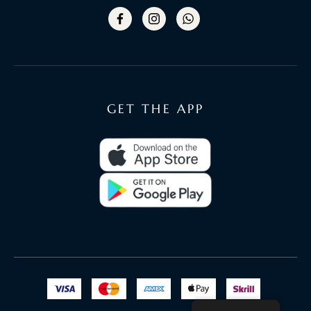
GET THE APP