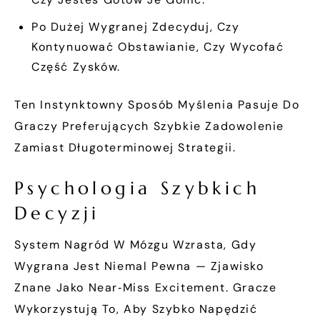
Po Dużej Wygranej Zdecyduj, Czy
Kontynuować Obstawianie, Czy Wycofać
Część Zysków.
Ten Instynktowny Sposób Myślenia Pasuje Do
Graczy Preferujących Szybkie Zadowolenie
Zamiast Długoterminowej Strategii.
Psychologia Szybkich
Decyzji
System Nagród W Mózgu Wzrasta, Gdy
Wygrana Jest Niemal Pewna — Zjawisko
Znane Jako Near‑miss Excitement. Gracze
Wykorzystują To, Aby Szybko Napędzić