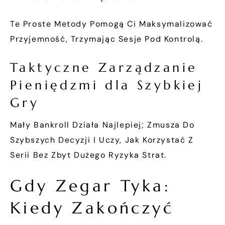
Te Proste Metody Pomogą Ci Maksymalizować
Przyjemność, Trzymając Sesje Pod Kontrolą.
Taktyczne Zarządzanie
Pieniędzmi dla Szybkiej
Gry
Mały Bankroll Działa Najlepiej; Zmusza Do
Szybszych Decyzji I Uczy, Jak Korzystać Z
Serii Bez Zbyt Dużego Ryzyka Strat.
Gdy Zegar Tyka:
Kiedy Zakończyć