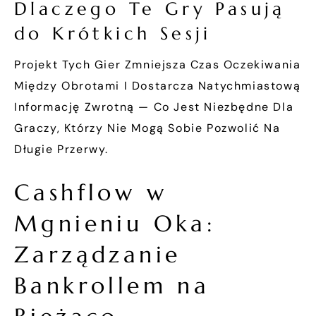
Dlaczego Te Gry Pasują
do Krótkich Sesji
Projekt Tych Gier Zmniejsza Czas Oczekiwania
Między Obrotami I Dostarcza Natychmiastową
Informację Zwrotną — Co Jest Niezbędne Dla
Graczy, Którzy Nie Mogą Sobie Pozwolić Na
Długie Przerwy.
Cashflow w
Mgnieniu Oka:
Zarządzanie
Bankrollem na