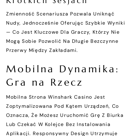
Krótkich Sesjach
Zmienność Scenariusza Pozwala Uniknąć
Nudy, Jednocześnie Oferując Szybkie Wyniki
— Co Jest Kluczowe Dla Graczy, Którzy Nie
Mogą Sobie Pozwolić Na Długie Bezczynne
Przerwy Między Zakładami.
Mobilna Dynamika:
Gra na Rzecz
Mobilna Strona Winshark Casino Jest
Zoptymalizowana Pod Kątem Urządzeń, Co
Oznacza, Że Możesz Uruchomić Grę Z Biurka
Lub Czekać W Kolejce Bez Instalowania
Aplikacji. Responsywny Design Utrzymuje