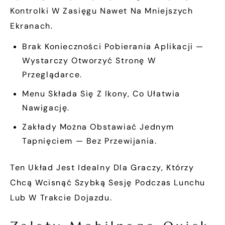
Kontrolki W Zasięgu Nawet Na Mniejszych
Ekranach.
Brak Konieczności Pobierania Aplikacji —
Wystarczy Otworzyć Stronę W
Przeglądarce.
Menu Składa Się Z Ikony, Co Ułatwia
Nawigację.
Zakłady Można Obstawiać Jednym
Tapnięciem — Bez Przewijania.
Ten Układ Jest Idealny Dla Graczy, Którzy
Chcą Wcisnąć Szybką Sesję Podczas Lunchu
Lub W Trakcie Dojazdu.