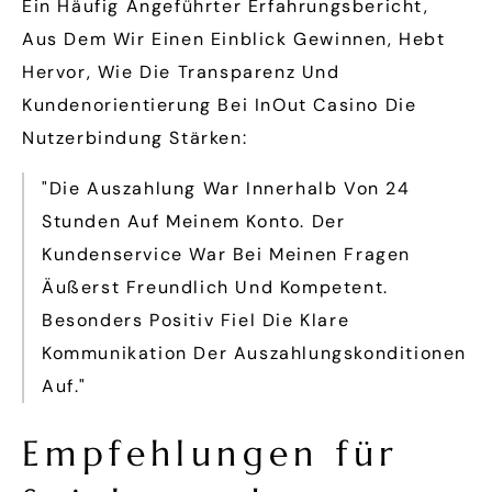
Ein Häufig Angeführter Erfahrungsbericht,
Aus Dem Wir Einen Einblick Gewinnen, Hebt
Hervor, Wie Die Transparenz Und
Kundenorientierung Bei InOut Casino Die
Nutzerbindung Stärken:
"Die Auszahlung War Innerhalb Von 24
Stunden Auf Meinem Konto. Der
Kundenservice War Bei Meinen Fragen
Äußerst Freundlich Und Kompetent.
Besonders Positiv Fiel Die Klare
Kommunikation Der Auszahlungskonditionen
Auf."
Empfehlungen für