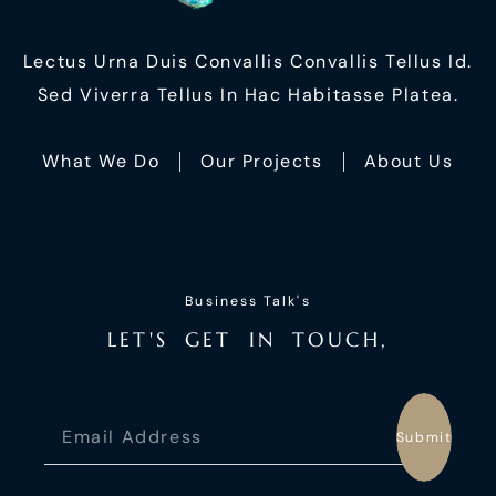
Lectus Urna Duis Convallis Convallis Tellus Id.
Sed Viverra Tellus In Hac Habitasse Platea.
What We Do
Our Projects
About Us
Business Talk's
L
E
T
'
S
G
E
T
I
N
T
O
U
C
H
,
Submit