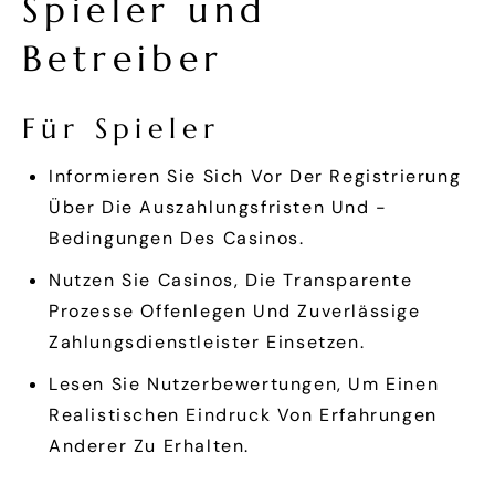
Spieler und
Betreiber
Für Spieler
Informieren Sie Sich Vor Der Registrierung
Über Die Auszahlungsfristen Und -
Bedingungen Des Casinos.
Nutzen Sie Casinos, Die Transparente
Prozesse Offenlegen Und Zuverlässige
Zahlungsdienstleister Einsetzen.
Lesen Sie Nutzerbewertungen, Um Einen
Realistischen Eindruck Von Erfahrungen
Anderer Zu Erhalten.