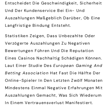
Entscheidet Die Geschwindigkeit, Sicherheit
Und Der Kundenservice Bei Ein- Und
Auszahlungen Maßgeblich Darüber, Ob Eine
Langfristige Bindung Entsteht.
Statistiken Zeigen, Dass Unbezahlte Oder
Verzögerte Auszahlungen Zu Negativen
Bewertungen Führen Und Die Reputation
Eines Casinos Nachhaltig Schädigen Können.
Laut Einer Studie Des
European Gaming And
Betting Association
Hat Fast Die Hälfte Der
Online-Spieler In Den Letzten Zwölf Monaten
Mindestens Einmal Negative Erfahrungen Mit
Auszahlungen Gemacht, Was Sich Wiederum
In Einem Vertrauensverlust Manifestiert.