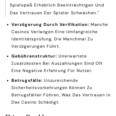
Spielspaß Erheblich Beeinträchtigen Und
Das Vertrauen Der Spieler Schwächen."
Verzögerung Durch Verifikation:
Manche
Casinos Verlangen Eine Umfangreiche
Identitätsprüfung, Die Manchmal Zu
Verzögerungen Führt.
Gebührenstruktur:
Unerwartete
Zusatzkosten Bei Auszahlungen Sind Oft
Eine Negative Erfahrung Für Nutzer.
Betrugsfälle:
Unzureichende
Sicherheitsvorkehrungen Können Zu
Betrugsfällen Führen, Was Das Vertrauen In
Das Casino Schädigt.