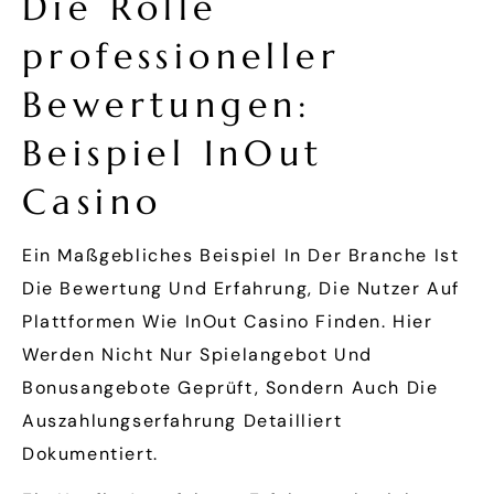
Die Rolle
professioneller
Bewertungen:
Beispiel InOut
Casino
Ein Maßgebliches Beispiel In Der Branche Ist
Die Bewertung Und Erfahrung, Die Nutzer Auf
Plattformen Wie InOut Casino Finden. Hier
Werden Nicht Nur Spielangebot Und
Bonusangebote Geprüft, Sondern Auch Die
Auszahlungserfahrung Detailliert
Dokumentiert.