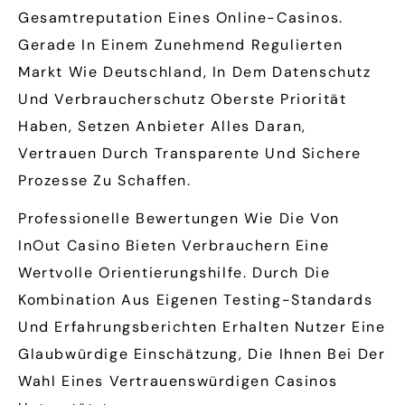
Gesamtreputation Eines Online-Casinos.
Gerade In Einem Zunehmend Regulierten
Markt Wie Deutschland, In Dem Datenschutz
Und Verbraucherschutz Oberste Priorität
Haben, Setzen Anbieter Alles Daran,
Vertrauen Durch Transparente Und Sichere
Prozesse Zu Schaffen.
Professionelle Bewertungen Wie Die Von
InOut Casino Bieten Verbrauchern Eine
Wertvolle Orientierungshilfe. Durch Die
Kombination Aus Eigenen Testing-Standards
Und Erfahrungsberichten Erhalten Nutzer Eine
Glaubwürdige Einschätzung, Die Ihnen Bei Der
Wahl Eines Vertrauenswürdigen Casinos