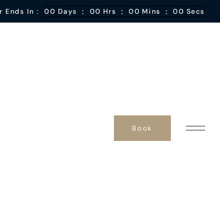
:
:
:
r Ends In :
00
Days
00
Hrs
00
Mins
00
Secs
Book