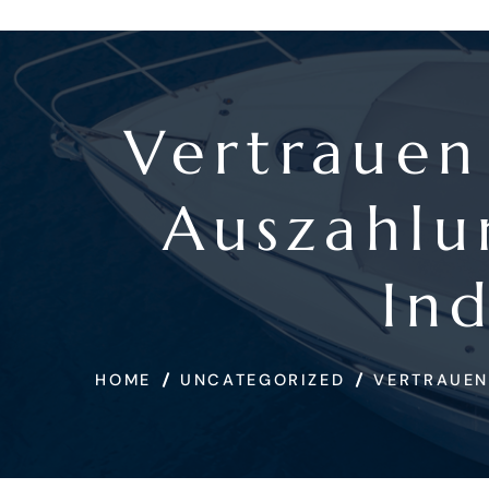
Vertrauen
Auszahlu
In
HOME
UNCATEGORIZED
VERTRAUEN