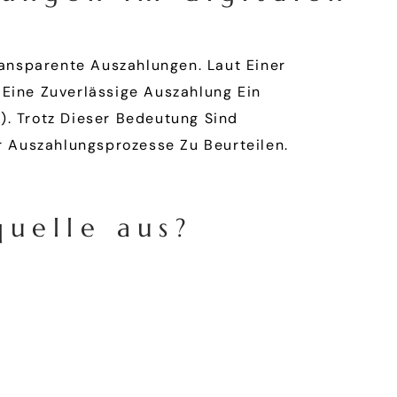
ansparente Auszahlungen. Laut Einer
Eine Zuverlässige Auszahlung Ein
). Trotz Dieser Bedeutung Sind
 Auszahlungsprozesse Zu Beurteilen.
uelle aus?