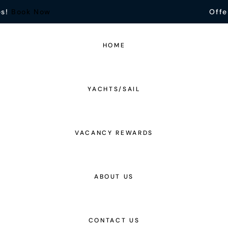
es!
Book Now
Offe
HOME
YACHTS/SAIL
VACANCY REWARDS
ABOUT US
CONTACT US