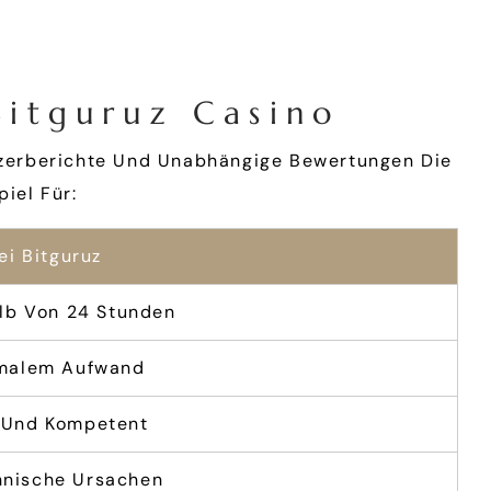
Bitguruz Casino
Nutzerberichte Und Unabhängige Bewertungen Die
iel Für:
i Bitguruz
alb Von 24 Stunden
imalem Aufwand
l Und Kompetent
hnische Ursachen