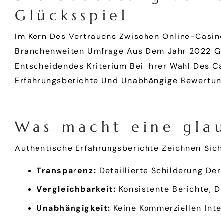
Glücksspiel
Im Kern Des Vertrauens Zwischen Online-Casino
Branchenweiten Umfrage Aus Dem Jahr 2022 Gab
Entscheidendes Kriterium Bei Ihrer Wahl Des Ca
Erfahrungsberichte Und Unabhängige Bewertung
Was macht eine gla
Authentische Erfahrungsberichte Zeichnen Sic
Transparenz:
Detaillierte Schilderung De
Vergleichbarkeit:
Konsistente Berichte, 
Unabhängigkeit:
Keine Kommerziellen Int