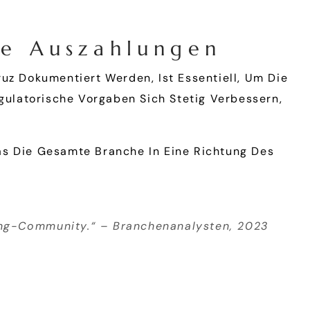
re Auszahlungen
ruz Dokumentiert Werden, Ist Essentiell, Um Die
ulatorische Vorgaben Sich Stetig Verbessern,
Was Die Gesamte Branche In Eine Richtung Des
ing-Community.“ – Branchenanalysten, 2023