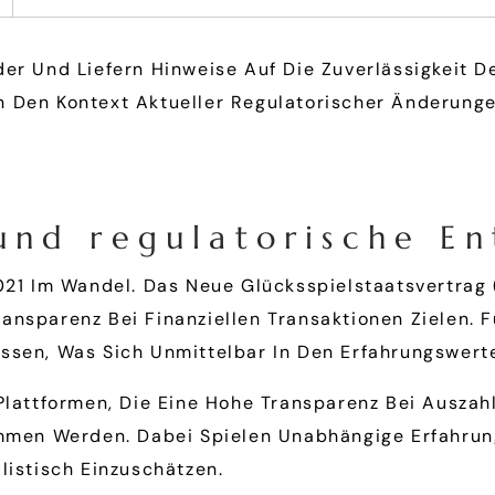
der Und Liefern Hinweise Auf Die Zuverlässigkeit 
n Den Kontext Aktueller Regulatorischer Änderung
und regulatorische En
2021 Im Wandel. Das Neue Glücksspielstaatsvertrag 
nsparenz Bei Finanziellen Transaktionen Zielen. F
ssen, Was Sich Unmittelbar In Den Erfahrungswert
 Plattformen, Die Eine Hohe Transparenz Bei Ausza
en Werden. Dabei Spielen Unabhängige Erfahrung
listisch Einzuschätzen.