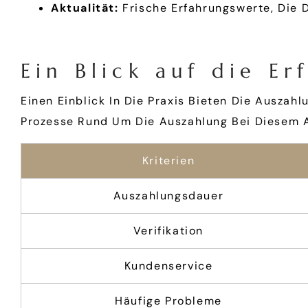
Aktualität:
Frische Erfahrungswerte, Die 
Ein Blick auf die E
Einen Einblick In Die Praxis Bieten Die Ausza
Prozesse Rund Um Die Auszahlung Bei Diesem Anb
Kriterien
Auszahlungsdauer
Verifikation
Kundenservice
Häufige Probleme