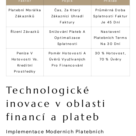
Faktor
Popis
Příklad
Platební Morálka
Čas, Za Který
Průměrná Doba
Zákazníků
Zákazníci Uhradí
Splatnosti Faktur
Faktury
Je 45 Dní
Řízení Závazků
Snižování Plateb A
Nastavení
Optimalizace
Platebních Terms
Splatnosti
Na 30 Dní
Peníze V
Poměr Hotovosti A
30 % Hotovost,
Hotovosti Vs.
Úvěrů Využívaných
70 % Úvěry
Kreditní
Pro Financování
Prostředky
Technologické
inovace v oblasti
financí a plateb
Implementace Moderních Platebních