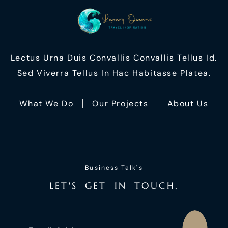
Lectus Urna Duis Convallis Convallis Tellus Id.
Sed Viverra Tellus In Hac Habitasse Platea.
What We Do
Our Projects
About Us
Business Talk's
L
E
T
'
S
G
E
T
I
N
T
O
U
C
H
,