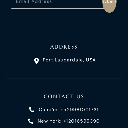
Submit
ADDRESS
Fort Laudardale, USA
CONTACT US
Cancún: +529981001731
New York: +12016599390