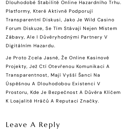
Dlouhodobé Stabilitě Online Hazardního Trhu.
Platformy, Které Aktivně Podporují
Transparentní Diskusi, Jako Je Wild Casino
Forum Diskuze, Se Tím Stávají Nejen Místem
Zábavy, Ale I Důvěryhodnými Partnery V
Digitálním Hazardu.
Je Proto Zcela Jasné, Že Online Kasinové
Projekty, Jež Ctí Otevřenou Komunikaci A
Transparentnost, Mají Vyšší Šanci Na
Úspěšnou A Dlouhodobou Existenci V
Prostoru, Kde Je Bezpečnost A Důvěra Klíčem
K Loajalitě Hráčů A Reputaci Značky.
Leave A Reply