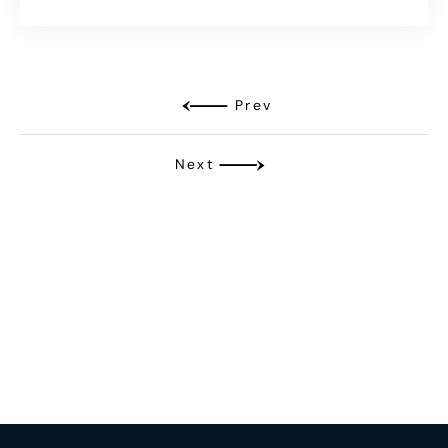
Prev
Next