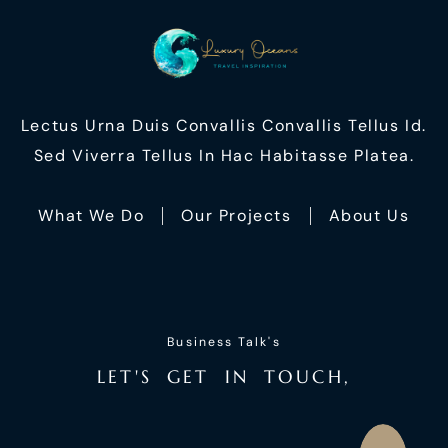
Lectus Urna Duis Convallis Convallis Tellus Id.
Sed Viverra Tellus In Hac Habitasse Platea.
What We Do
Our Projects
About Us
Business Talk's
L
E
T
'
S
G
E
T
I
N
T
O
U
C
H
,