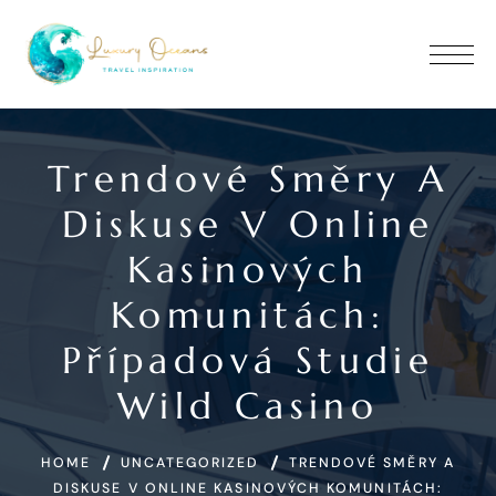
Trendové Směry A
Diskuse V Online
Kasinových
Komunitách:
Případová Studie
Wild Casino
HOME
UNCATEGORIZED
TRENDOVÉ SMĚRY A
DISKUSE V ONLINE KASINOVÝCH KOMUNITÁCH: