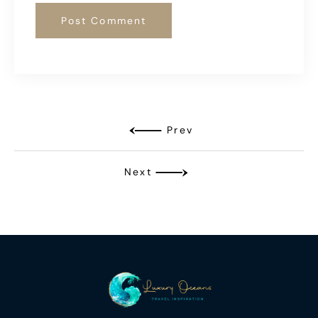
Prev
Next