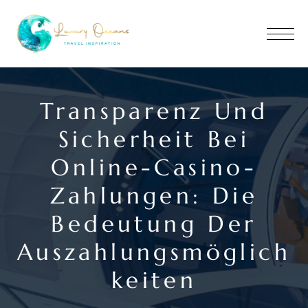
Transparenz Und
Sicherheit Bei
Online-Casino-
Zahlungen: Die
Bedeutung Der
Auszahlungsmöglich
Keiten