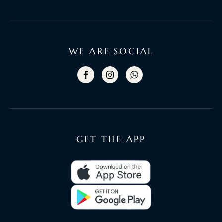
WE ARE SOCIAL
GET THE APP