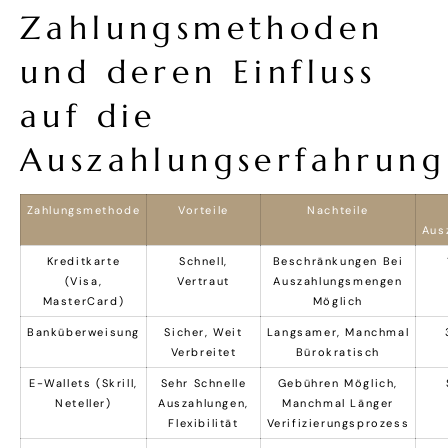
Zahlungsmethoden
und deren Einfluss
auf die
Auszahlungserfahrung
Zahlungsmethode
Vorteile
Nachteile
Aus
Kreditkarte
Schnell,
Beschränkungen Bei
(Visa,
Vertraut
Auszahlungsmengen
MasterCard)
Möglich
Banküberweisung
Sicher, Weit
Langsamer, Manchmal
Verbreitet
Bürokratisch
E-Wallets (Skrill,
Sehr Schnelle
Gebühren Möglich,
Neteller)
Auszahlungen,
Manchmal Länger
Flexibilität
Verifizierungsprozess