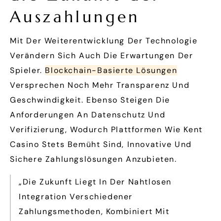
Auszahlungen
Mit Der Weiterentwicklung Der Technologie
Verändern Sich Auch Die Erwartungen Der
Spieler.
Blockchain-Basierte Lösungen
Versprechen Noch Mehr Transparenz Und
Geschwindigkeit. Ebenso Steigen Die
Anforderungen An Datenschutz Und
Verifizierung, Wodurch Plattformen Wie Kent
Casino Stets Bemüht Sind, Innovative Und
Sichere Zahlungslösungen Anzubieten.
„Die Zukunft Liegt In Der Nahtlosen
Integration Verschiedener
Zahlungsmethoden, Kombiniert Mit