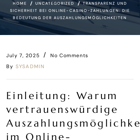
HOME
UNCATEGORIZED
TRANSPARENZ UND
SICHERHEIT BEI ONLINE-CASINO-ZAHLUNGEN: DIE
BEDEUTUNG DER AUSZAHLUNGSMÖGLICHKEITEN
July 7, 2025
No Comments
By
SYSADMIN
Einleitung: Warum
vertrauenswürdige
Auszahlungsmöglichke
im Online-