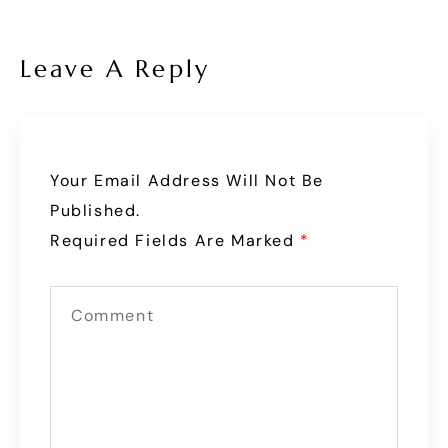
Leave A Reply
Your Email Address Will Not Be
Published.
Required Fields Are Marked
*