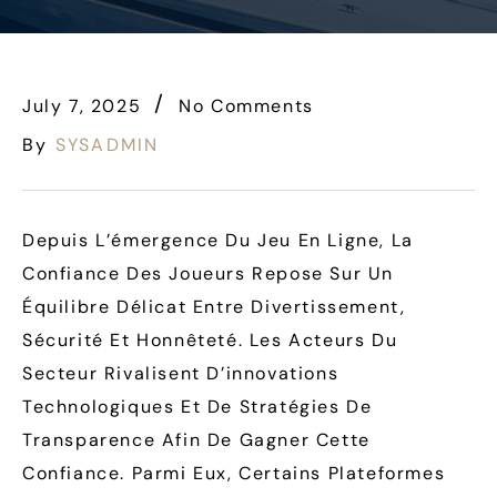
July 7, 2025
No Comments
By
SYSADMIN
Depuis L’émergence Du Jeu En Ligne, La
Confiance Des Joueurs Repose Sur Un
Équilibre Délicat Entre Divertissement,
Sécurité Et Honnêteté. Les Acteurs Du
Secteur Rivalisent D’innovations
Technologiques Et De Stratégies De
Transparence Afin De Gagner Cette
Confiance. Parmi Eux, Certains Plateformes