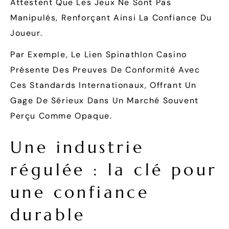
Attestent Que Les Jeux Ne Sont Pas
Manipulés, Renforçant Ainsi La Confiance Du
Joueur.
Par Exemple, Le Lien Spinathlon Casino
Présente Des Preuves De Conformité Avec
Ces Standards Internationaux, Offrant Un
Gage De Sérieux Dans Un Marché Souvent
Perçu Comme Opaque.
Une industrie
régulée : la clé pour
une confiance
durable