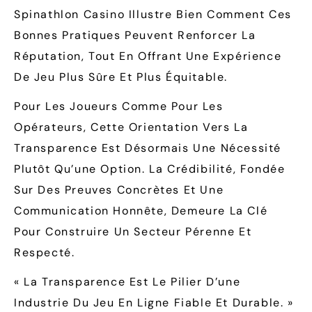
Spinathlon Casino Illustre Bien Comment Ces
Bonnes Pratiques Peuvent Renforcer La
Réputation, Tout En Offrant Une Expérience
De Jeu Plus Sûre Et Plus Équitable.
Pour Les Joueurs Comme Pour Les
Opérateurs, Cette Orientation Vers La
Transparence Est Désormais Une Nécessité
Plutôt Qu’une Option. La Crédibilité, Fondée
Sur Des Preuves Concrètes Et Une
Communication Honnête, Demeure La Clé
Pour Construire Un Secteur Pérenne Et
Respecté.
« La Transparence Est Le Pilier D’une
Industrie Du Jeu En Ligne Fiable Et Durable. »