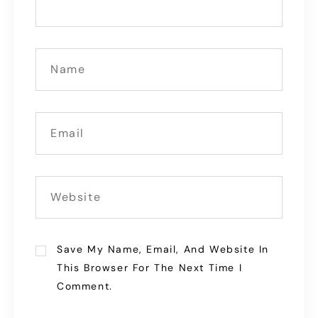
Save My Name, Email, And Website In
This Browser For The Next Time I
Comment.