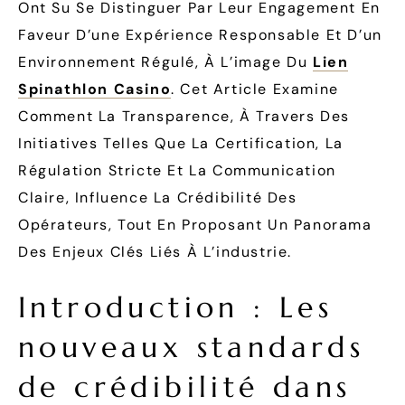
Ont Su Se Distinguer Par Leur Engagement En
Faveur D’une Expérience Responsable Et D’un
Environnement Régulé, À L’image Du
Lien
Spinathlon Casino
. Cet Article Examine
Comment La Transparence, À Travers Des
Initiatives Telles Que La Certification, La
Régulation Stricte Et La Communication
Claire, Influence La Crédibilité Des
Opérateurs, Tout En Proposant Un Panorama
Des Enjeux Clés Liés À L’industrie.
Introduction : Les
nouveaux standards
de crédibilité dans