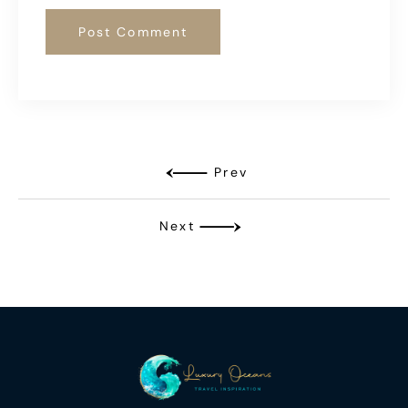
Prev
Next