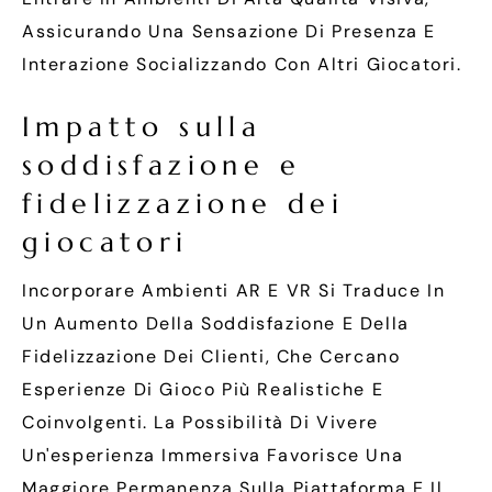
Assicurando Una Sensazione Di Presenza E
Interazione Socializzando Con Altri Giocatori.
Impatto sulla
soddisfazione e
fidelizzazione dei
giocatori
Incorporare Ambienti AR E VR Si Traduce In
Un Aumento Della Soddisfazione E Della
Fidelizzazione Dei Clienti, Che Cercano
Esperienze Di Gioco Più Realistiche E
Coinvolgenti. La Possibilità Di Vivere
Un'esperienza Immersiva Favorisce Una
Maggiore Permanenza Sulla Piattaforma E Il