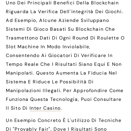
Uno Dei Principali Benefici Della Blockchain
Riguarda La Verifica Dell'integrità Dei Giochi.
Ad Esempio, Alcune Aziende Sviluppano
Sistemi Di Gioco Basati Su Blockchain Che
Trasmettono Dati Di Ogni Round Di Roulette O
Slot Machine In Modo Inviolabile,
Consentendo Ai Giocatori Di Verificare In
Tempo Reale Che I Risultati Siano Equi E Non
Manipolati. Questo Aumenta La Fiducia Nel
Sistema E Riduce Le Possibilità Di
Manipolazioni Illegali. Per Approfondire Come
Funziona Questa Tecnologia, Puoi Consultare
Il Sito Di
Inter Casino
.
Un Esempio Concreto È L'utilizzo Di Tecniche
Di "provably Fair", Dove I Risultati Sono