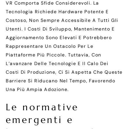
VR Comporta Sfide Considerevoli. La
Tecnologia Richiede Hardware Potente E
Costoso, Non Sempre Accessibile A Tutti Gli
Utenti. I Costi Di Sviluppo, Mantenimento E
Aggiornamento Sono Elevati E Potrebbero
Rappresentare Un Ostacolo Per Le
Piattaforme Più Piccole. Tuttavia, Con
L’avanzare Delle Tecnologie E Il Calo Dei
Costi Di Produzione, Ci Si Aspetta Che Queste
Barriere Si Riducano Nel Tempo, Favorendo
Una Più Ampia Adozione.
Le normative
emergenti e