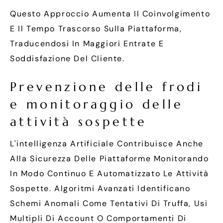
Questo Approccio Aumenta Il Coinvolgimento
E Il Tempo Trascorso Sulla Piattaforma,
Traducendosi In Maggiori Entrate E
Soddisfazione Del Cliente.
Prevenzione delle frodi
e monitoraggio delle
attività sospette
L'intelligenza Artificiale Contribuisce Anche
Alla Sicurezza Delle Piattaforme Monitorando
In Modo Continuo E Automatizzato Le Attività
Sospette. Algoritmi Avanzati Identificano
Schemi Anomali Come Tentativi Di Truffa, Usi
Multipli Di Account O Comportamenti Di