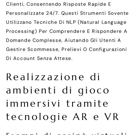
Clienti, Consentendo Risposte Rapide E
Personalizzate 24/7. Questi Strumenti Sovente
Utilizzano Tecniche Di NLP (Natural Language
Processing) Per Comprendere E Rispondere A
Domande Complesse, Aiutando Gli Utenti A
Gestire Scommesse, Prelievi O Configurazioni
Di Account Senza Attese.
Realizzazione di
ambienti di gioco
immersivi tramite
tecnologie AR e VR