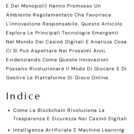
E Dei Monopoli) Hanno Promosso Un
Ambiente Regolamentato Che Favorisce
L'innovazione Responsabile. Questo Articolo
Esplora Le Principali Tecnologie Emergenti
Nel Mondo Dei Casinò Digitali E Analizza Cosa
Ci Si Può Aspettare Nei Prossimi Anni,
Evidenziando Come Queste Innovazioni
Possano Rivoluzionare Il Modo Di Giocare E Di
Gestire Le Piattaforme Di Gioco Online.
Indice
Come La Blockchain Rivoluziona La
Trasparenza E Sicurezza Nei Casinò Digitali
Intelligenza Artificiale E Machine Learning