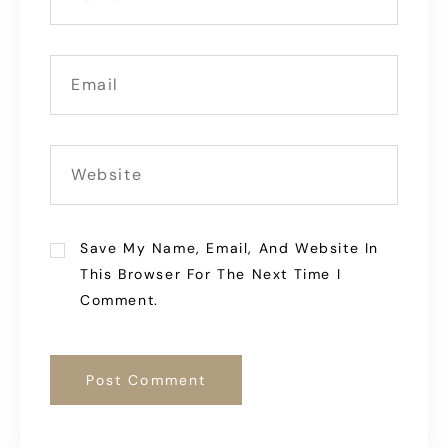
Save My Name, Email, And Website In
This Browser For The Next Time I
Comment.