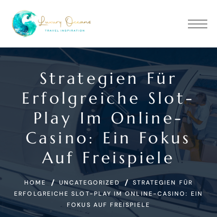
Strategien Für
Erfolgreiche Slot-
Play Im Online-
Casino: Ein Fokus
Auf Freispiele
HOME
UNCATEGORIZED
STRATEGIEN FÜR
ERFOLGREICHE SLOT-PLAY IM ONLINE-CASINO: EIN
FOKUS AUF FREISPIELE