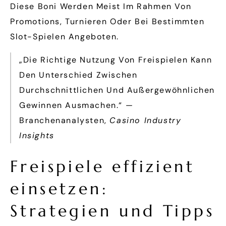
Diese Boni Werden Meist Im Rahmen Von
Promotions, Turnieren Oder Bei Bestimmten
Slot-Spielen Angeboten.
„Die Richtige Nutzung Von Freispielen Kann
Den Unterschied Zwischen
Durchschnittlichen Und Außergewöhnlichen
Gewinnen Ausmachen.“ —
Branchenanalysten,
Casino Industry
Insights
Freispiele effizient
einsetzen:
Strategien und Tipps