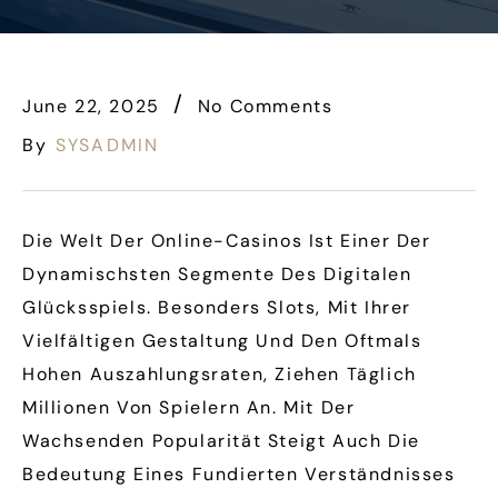
June 22, 2025
No Comments
By
SYSADMIN
Die Welt Der Online-Casinos Ist Einer Der
Dynamischsten Segmente Des Digitalen
Glücksspiels. Besonders Slots, Mit Ihrer
Vielfältigen Gestaltung Und Den Oftmals
Hohen Auszahlungsraten, Ziehen Täglich
Millionen Von Spielern An. Mit Der
Wachsenden Popularität Steigt Auch Die
Bedeutung Eines Fundierten Verständnisses