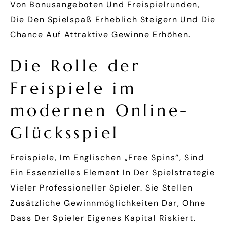
Von Bonusangeboten Und Freispielrunden,
Die Den Spielspaß Erheblich Steigern Und Die
Chance Auf Attraktive Gewinne Erhöhen.
Die Rolle der
Freispiele im
modernen Online-
Glücksspiel
Freispiele, Im Englischen „free Spins“, Sind
Ein Essenzielles Element In Der Spielstrategie
Vieler Professioneller Spieler. Sie Stellen
Zusätzliche Gewinnmöglichkeiten Dar, Ohne
Dass Der Spieler Eigenes Kapital Riskiert.