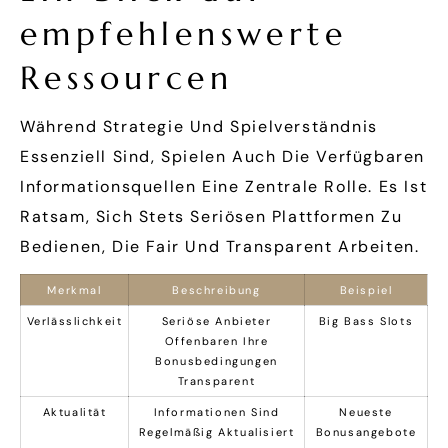
empfehlenswerte
Ressourcen
Während Strategie Und Spielverständnis
Essenziell Sind, Spielen Auch Die Verfügbaren
Informationsquellen Eine Zentrale Rolle. Es Ist
Ratsam, Sich Stets Seriösen Plattformen Zu
Bedienen, Die Fair Und Transparent Arbeiten.
Merkmal
Beschreibung
Beispiel
Verlässlichkeit
Seriöse Anbieter
Big Bass Slots
Offenbaren Ihre
Bonusbedingungen
Transparent
Aktualität
Informationen Sind
Neueste
Regelmäßig Aktualisiert
Bonusangebote