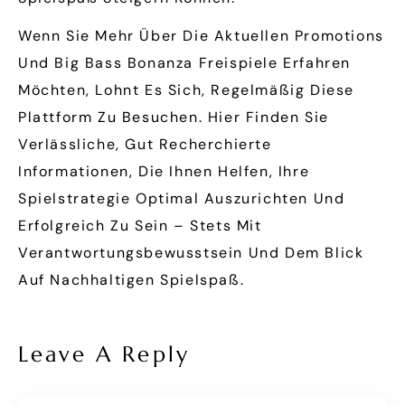
Wenn Sie Mehr Über Die Aktuellen Promotions
Und Big Bass Bonanza Freispiele Erfahren
Möchten, Lohnt Es Sich, Regelmäßig Diese
Plattform Zu Besuchen. Hier Finden Sie
Verlässliche, Gut Recherchierte
Informationen, Die Ihnen Helfen, Ihre
Spielstrategie Optimal Auszurichten Und
Erfolgreich Zu Sein – Stets Mit
Verantwortungsbewusstsein Und Dem Blick
Auf Nachhaltigen Spielspaß.
Leave A Reply