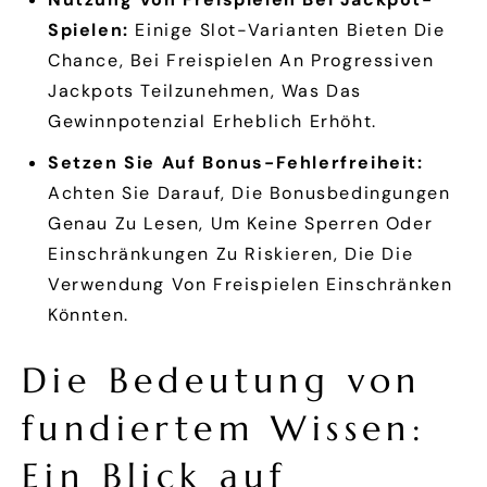
Spielen:
Einige Slot-Varianten Bieten Die
Chance, Bei Freispielen An Progressiven
Jackpots Teilzunehmen, Was Das
Gewinnpotenzial Erheblich Erhöht.
Setzen Sie Auf Bonus-Fehlerfreiheit:
Achten Sie Darauf, Die Bonusbedingungen
Genau Zu Lesen, Um Keine Sperren Oder
Einschränkungen Zu Riskieren, Die Die
Verwendung Von Freispielen Einschränken
Könnten.
Die Bedeutung von
fundiertem Wissen:
Ein Blick auf