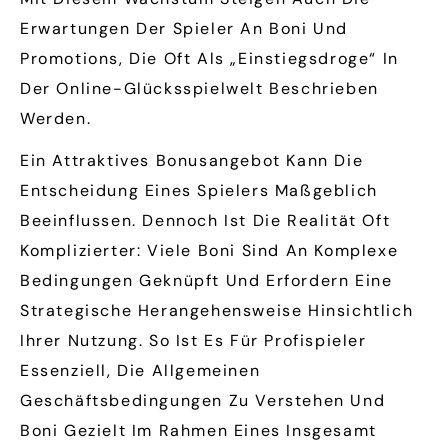
Erwartungen Der Spieler An Boni Und
Promotions, Die Oft Als „Einstiegsdroge“ In
Der Online-Glücksspielwelt Beschrieben
Werden.
Ein Attraktives Bonusangebot Kann Die
Entscheidung Eines Spielers Maßgeblich
Beeinflussen. Dennoch Ist Die Realität Oft
Komplizierter: Viele Boni Sind An Komplexe
Bedingungen Geknüpft Und Erfordern Eine
Strategische Herangehensweise Hinsichtlich
Ihrer Nutzung. So Ist Es Für Profispieler
Essenziell, Die Allgemeinen
Geschäftsbedingungen Zu Verstehen Und
Boni Gezielt Im Rahmen Eines Insgesamt