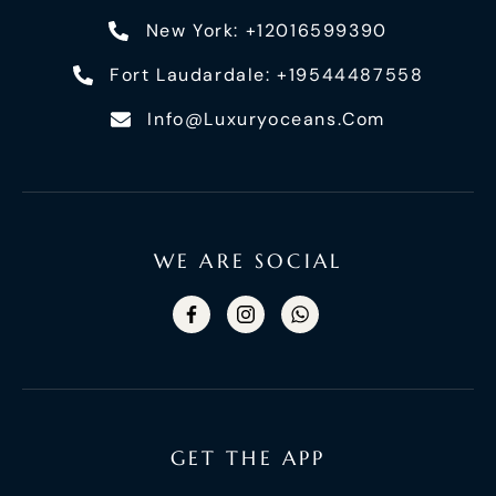
New York: +12016599390
Fort Laudardale: +19544487558
Info@luxuryoceans.com
WE ARE SOCIAL
GET THE APP