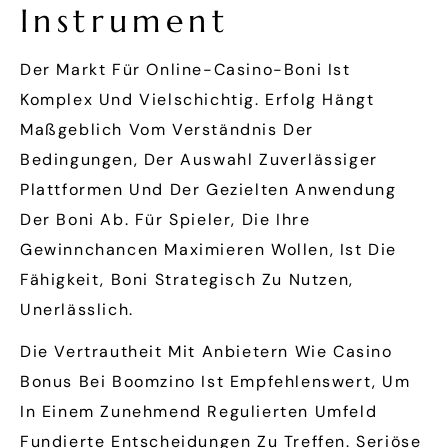
Instrument
Der Markt Für Online-Casino-Boni Ist
Komplex Und Vielschichtig. Erfolg Hängt
Maßgeblich Vom Verständnis Der
Bedingungen, Der Auswahl Zuverlässiger
Plattformen Und Der Gezielten Anwendung
Der Boni Ab. Für Spieler, Die Ihre
Gewinnchancen Maximieren Wollen, Ist Die
Fähigkeit, Boni Strategisch Zu Nutzen,
Unerlässlich.
Die Vertrautheit Mit Anbietern Wie Casino
Bonus Bei Boomzino Ist Empfehlenswert, Um
In Einem Zunehmend Regulierten Umfeld
Fundierte Entscheidungen Zu Treffen. Seriöse