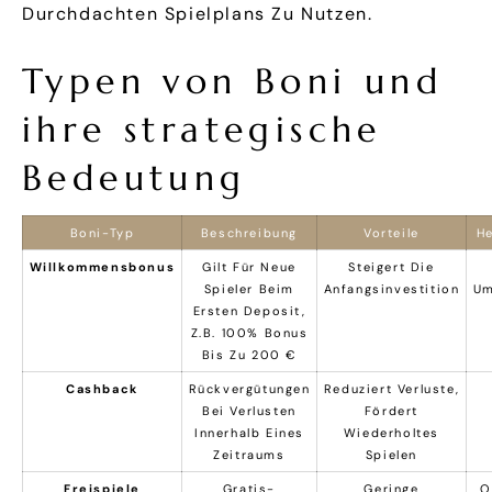
Durchdachten Spielplans Zu Nutzen.
Typen von Boni und
ihre strategische
Bedeutung
Boni-Typ
Beschreibung
Vorteile
H
Willkommensbonus
Gilt Für Neue
Steigert Die
Spieler Beim
Anfangsinvestition
Um
Ersten Deposit,
Z.B. 100% Bonus
Bis Zu 200 €
Cashback
Rückvergütungen
Reduziert Verluste,
Bei Verlusten
Fördert
Innerhalb Eines
Wiederholtes
Zeitraums
Spielen
Freispiele
Gratis-
Geringe
O