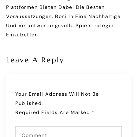
Plattformen Bieten Dabei Die Besten
Voraussetzungen, Boni In Eine Nachhaltige
Und Verantwortungsvolle Spielstrategie
Einzubetten.
Leave A Reply
Your Email Address Will Not Be
Published.
Required Fields Are Marked
*