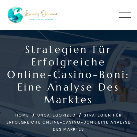
Strategien Für
Erfolgreiche
Online-Casino-Boni:
Eine Analyse Des
Marktes
HOME
UNCATEGORIZED
STRATEGIEN FÜR
ERFOLGREICHE ONLINE-CASINO-BONI: EINE ANALYSE
DES MARKTES