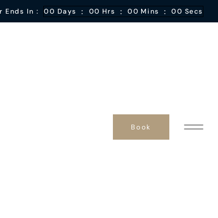
:
:
:
r Ends In :
00
Days
00
Hrs
00
Mins
00
Secs
Book