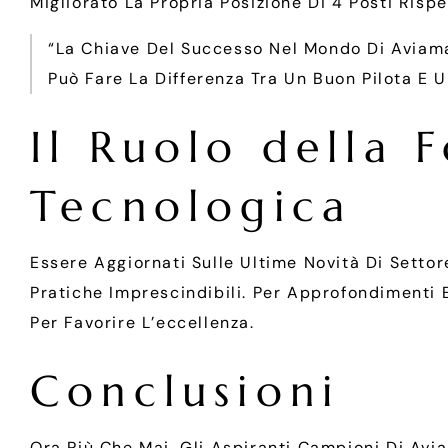
Migliorato La Propria Posizione Di 4 Posti Risp
“La Chiave Del Successo Nel Mondo Di Aviama
Può Fare La Differenza Tra Un Buon Pilota E 
Il Ruolo della 
Tecnologica
Essere Aggiornati Sulle Ultime Novità Di Setto
Pratiche Imprescindibili. Per Approfondimenti 
Per Favorire L’eccellenza.
Conclusioni
Ora Più Che Mai, Gli Aspiranti Campioni Di Av