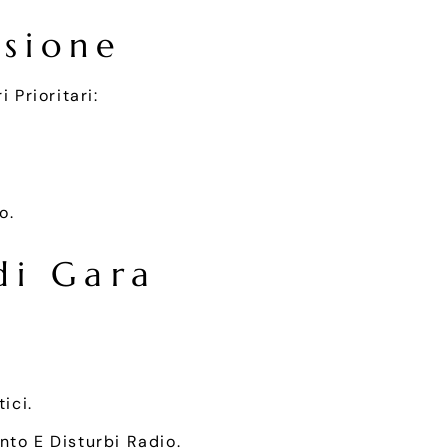
isione
 Prioritari:
o.
di Gara
ici.
nto E Disturbi Radio.