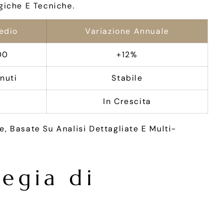
giche E Tecniche.
edio
Variazione Annuale
00
+12%
nuti
Stabile
In Crescita
, Basate Su Analisi Dettagliate E Multi-
tegia di