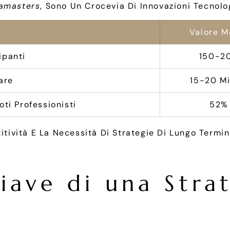
amasters
, Sono Un Crocevia Di Innovazioni Tecnolo
Valore M
ipanti
150-2
are
15-20 Mi
oti Professionisti
52%
vità E La Necessità Di Strategie Di Lungo Termine
iave di una Stra