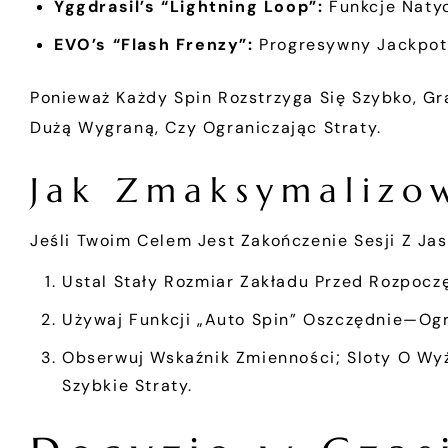
Yggdrasil’s “Lightning Loop”:
Funkcje Naty
EVO’s “Flash Frenzy”:
Progresywny Jackpot 
Ponieważ Każdy Spin Rozstrzyga Się Szybko, 
Dużą Wygraną, Czy Ograniczając Straty.
Jak Zmaksymalizow
Jeśli Twoim Celem Jest Zakończenie Sesji Z Ja
Ustal Stały Rozmiar Zakładu Przed Rozpocz
Używaj Funkcji „Auto Spin” Oszczędnie—Ogr
Obserwuj Wskaźnik Zmienności; Sloty O Wy
Szybkie Straty.