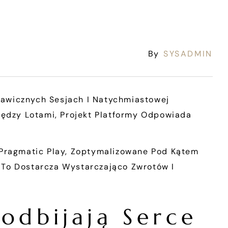
By
SYSADMIN
kawicznych Sesjach I Natychmiastowej
Między Lotami, Projekt Platformy Odpowiada
I Pragmatic Play, Zoptymalizowane Pod Kątem
 To Dostarcza Wystarczająco Zwrotów I
odbijają Serce