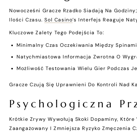
Nowocześni Gracze Rzadko Siadają Na Godziny; 
Ilości Czasu.
Sol Casino
’s Interfejs Reaguje Na
Kluczowe Zalety Tego Podejścia To:
Minimalny Czas Oczekiwania Między Spinami
Natychmiastowa Informacja Zwrotna O Wygra
Możliwość Testowania Wielu Gier Podczas Je
Gracze Czują Się Uprawnieni Do Kontroli Nad
Psychologiczna Pr
Krótkie Zrywy Wywołują Skoki Dopaminy, Które
Zaangażowany I Zmniejsza Ryzyko Zmęczenia Cz