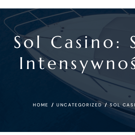
Sol Casino:
Intensywno
HOME
UNCATEGORIZED
SOL CAS