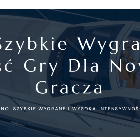
 Szybkie Wygr
ść Gry Dla N
Gracza
INO: SZYBKIE WYGRANE I WYSOKA INTENSYWNO