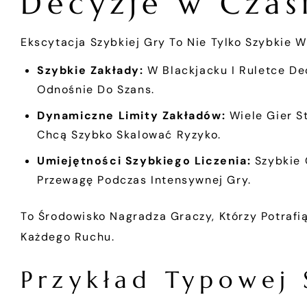
Decyzje w Czas
Ekscytacja Szybkiej Gry To Nie Tylko Szybkie W
Szybkie Zakłady:
W Blackjacku I Ruletce De
Odnośnie Do Szans.
Dynamiczne Limity Zakładów:
Wiele Gier S
Chcą Szybko Skalować Ryzyko.
Umiejętności Szybkiego Liczenia:
Szybkie 
Przewagę Podczas Intensywnej Gry.
To Środowisko Nagradza Graczy, Którzy Potrafi
Każdego Ruchu.
Przykład Typowej S