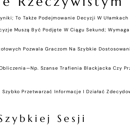
ie Rzeczywistym
yniki; To Także Podejmowanie Decyzji W Ułamkach S
cyzje Muszą Być Podjęte W Ciągu Sekund; Wymaga T
tołowych Pozwala Graczom Na Szybkie Dostosowani
Obliczenia—Np. Szanse Trafienia Blackjacka Czy 
ą Szybko Przetwarzać Informacje I Działać Zdecyd
zybkiej Sesji