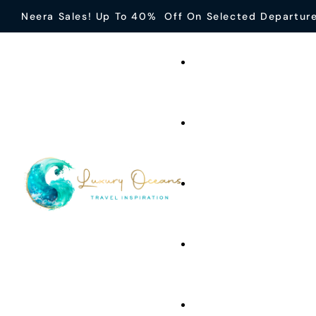
Neera Sales! Up To 40% Off On Selected Departur