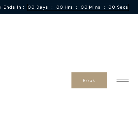
:
:
:
r Ends In :
00
Days
00
Hrs
00
Mins
00
Secs
Book