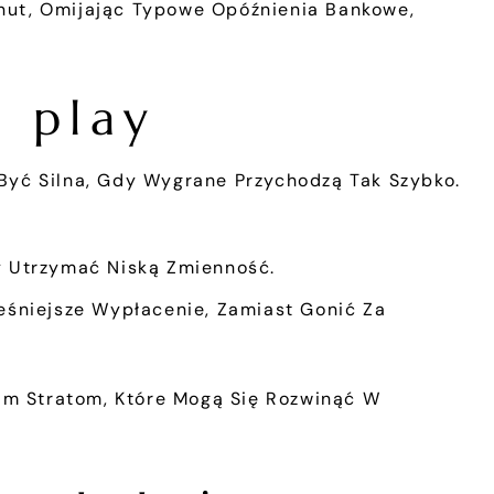
nut, Omijając Typowe Opóźnienia Bankowe,
 play
Być Silna, Gdy Wygrane Przychodzą Tak Szybko.
y Utrzymać Niską Zmienność.
eśniejsze Wypłacenie, Zamiast Gonić Za
im Stratom, Które Mogą Się Rozwinąć W