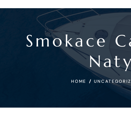
Smokace Ca
Nat
HOME
UNCATEGORI