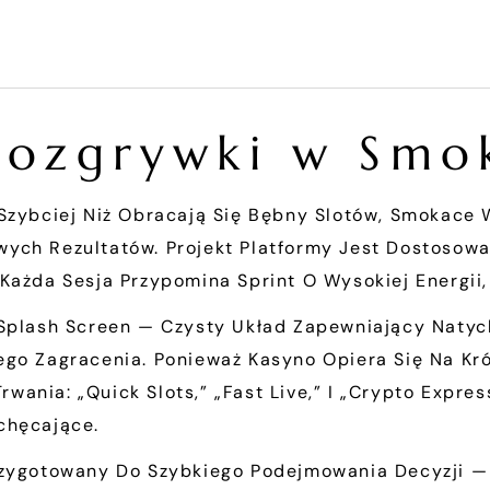
 rozgrywki w Smo
 Szybciej Niż Obracają Się Bębny Slotów, Smokace 
ych Rezultatów. Projekt Platformy Jest Dostosowan
Każda Sesja Przypomina Sprint O Wysokiej Energii,
t Splash Screen — Czysty Układ Zapewniający Naty
nego Zagracenia. Ponieważ Kasyno Opiera Się Na Kr
ania: „Quick Slots,” „Fast Live,” I „Crypto Expres
chęcające.
Przygotowany Do Szybkiego Podejmowania Decyzji —