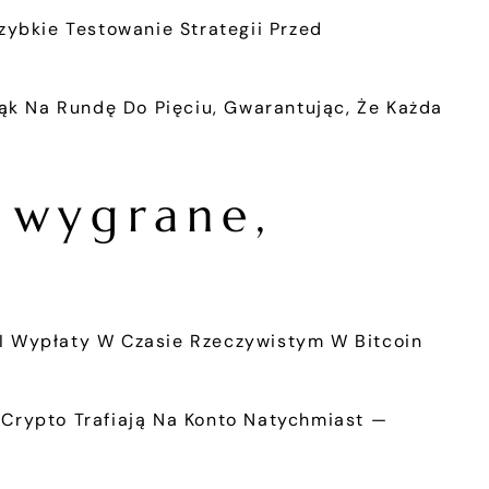
ybkie Testowanie Strategii Przed
Rąk Na Rundę Do Pięciu, Gwarantując, Że Każda
 wygrane,
 I Wypłaty W Czasie Rzeczywistym W Bitcoin
 Crypto Trafiają Na Konto Natychmiast —