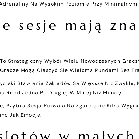
e Adrenaliny Na Wysokim Poziomie Przy Minimalnym
e sesje mają zna
e
 — To Strategiczny Wybór Wielu Nowoczesnych Grac
 Gracze Mogą Cieszyć Się Wieloma Rundami Bez Tra
rzyciski Stawiania Zakładów Są Większe Niż Zwykle
iu Rund Jedna Po Drugiej W Mniej Niż Minutę.
e, Szybka Sesja Pozwala Na Zgarnięcie Kilku Wygr
amo Jak Emocje.
slotów w małych