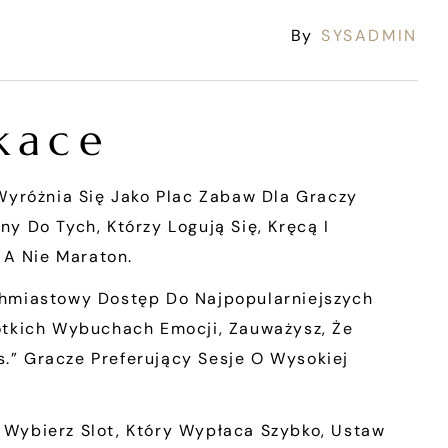
By
SYSADMIN
kace
Wyróżnia Się Jako Plac Zabaw Dla Graczy
y Do Tych, Którzy Logują Się, Kręcą I
 A Nie Maraton.
chmiastowy Dostęp Do Najpopularniejszych
ótkich Wybuchach Emocji, Zauważysz, Że
s.” Gracze Preferujący Sesje O Wysokiej
 Wybierz Slot, Który Wypłaca Szybko, Ustaw