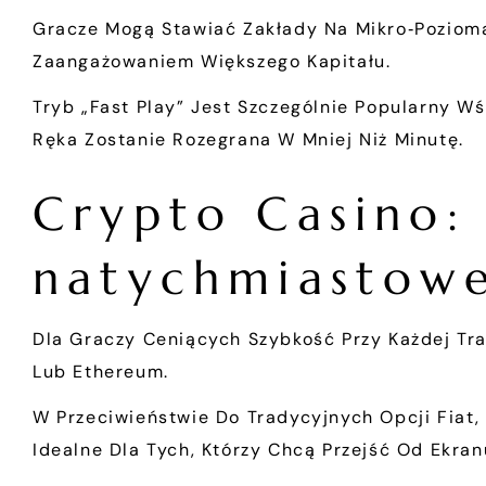
Gracze Mogą Stawiać Zakłady Na Mikro‑pozioma
Zaangażowaniem Większego Kapitału.
Tryb „Fast Play” Jest Szczególnie Popularny Wś
Ręka Zostanie Rozegrana W Mniej Niż Minutę.
Crypto Casino:
natychmiastow
Dla Graczy Ceniących Szybkość Przy Każdej Tr
Lub Ethereum.
W Przeciwieństwie Do Tradycyjnych Opcji Fiat,
Idealne Dla Tych, Którzy Chcą Przejść Od Ekran