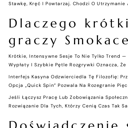
Stawkę, Kręć I Powtarzaj. Chodzi O Utrzymani
Dlaczego krótki
graczy Smokac
Krótkie, Intensywne Sesje To Nie Tylko Trend
Wypłaty I Szybkie Pętle Rozgrywki Oznacza, Że
Interfejs Kasyna Odzwierciedla Tę Filozofię: P
Opcja „Quick Spin” Pozwala Na Rozegranie Pięc
Jeśli Łączysz Pracę Lub Zobowiązania Społeczn
Rozwiązanie Dla Tych, Którzy Cenią Czas Tak S
Doświadczenie 