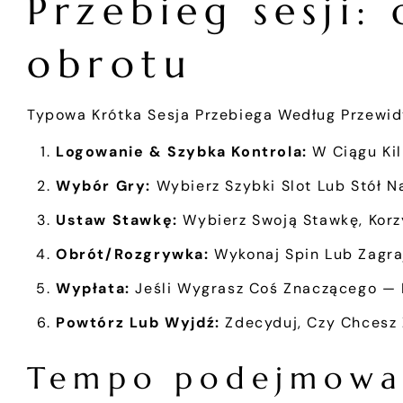
Przebieg sesji:
obrotu
Typowa Krótka Sesja Przebiega Według Przewid
Logowanie & Szybka Kontrola:
W Ciągu Kil
Wybór Gry:
Wybierz Szybki Slot Lub Stół 
Ustaw Stawkę:
Wybierz Swoją Stawkę, Korz
Obrót/rozgrywka:
Wykonaj Spin Lub Zagra
Wypłata:
Jeśli Wygrasz Coś Znaczącego — 
Powtórz Lub Wyjdź:
Zdecyduj, Czy Chcesz 
Tempo podejmowan