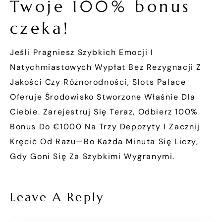
Twoje 100% bonus
czeka!
Jeśli Pragniesz Szybkich Emocji I
Natychmiastowych Wypłat Bez Rezygnacji Z
Jakości Czy Różnorodności, Slots Palace
Oferuje Środowisko Stworzone Właśnie Dla
Ciebie. Zarejestruj Się Teraz, Odbierz 100%
Bonus Do €1000 Na Trzy Depozyty I Zacznij
Kręcić Od Razu—Bo Każda Minuta Się Liczy,
Gdy Goni Się Za Szybkimi Wygranymi.
Leave A Reply