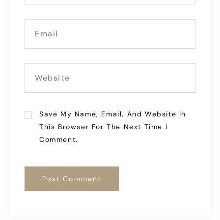
Save My Name, Email, And Website In
This Browser For The Next Time I
Comment.