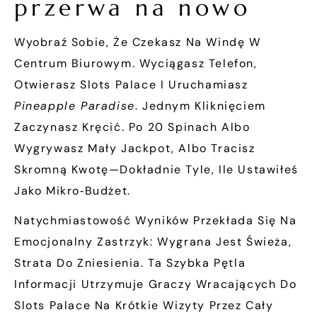
przerwa na nowo
Wyobraź Sobie, Że Czekasz Na Windę W
Centrum Biurowym. Wyciągasz Telefon,
Otwierasz Slots Palace I Uruchamiasz
Pineapple Paradise
. Jednym Kliknięciem
Zaczynasz Kręcić. Po 20 Spinach Albo
Wygrywasz Mały Jackpot, Albo Tracisz
Skromną Kwotę—Dokładnie Tyle, Ile Ustawiłeś
Jako Mikro‑budżet.
Natychmiastowość Wyników Przekłada Się Na
Emocjonalny Zastrzyk: Wygrana Jest Świeża,
Strata Do Zniesienia. Ta Szybka Pętla
Informacji Utrzymuje Graczy Wracających Do
Slots Palace Na Krótkie Wizyty Przez Cały