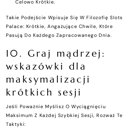
Celowo Krótkie.
Takie Podejście Wpisuje Się W Filozofię Slots
Palace: Krótkie, Angażujące Chwile, Które
Pasują Do Każdego Zapracowanego Dnia.
10. Graj mądrzej:
wskazówki dla
maksymalizacji
krótkich sesji
Jeśli Poważnie Myślisz O Wyciągnięciu
Maksimum Z Każdej Szybkiej Sesji, Rozważ Te
Taktyki: