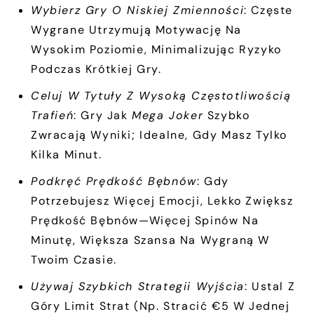
Wybierz Gry O Niskiej Zmienności
: Częste
Wygrane Utrzymują Motywację Na
Wysokim Poziomie, Minimalizując Ryzyko
Podczas Krótkiej Gry.
Celuj W Tytuły Z Wysoką Częstotliwością
Trafień
: Gry Jak
Mega Joker
Szybko
Zwracają Wyniki; Idealne, Gdy Masz Tylko
Kilka Minut.
Podkręć Prędkość Bębnów
: Gdy
Potrzebujesz Więcej Emocji, Lekko Zwiększ
Prędkość Bębnów—Więcej Spinów Na
Minutę, Większa Szansa Na Wygraną W
Twoim Czasie.
Używaj Szybkich Strategii Wyjścia
: Ustal Z
Góry Limit Strat (np. Stracić €5 W Jednej