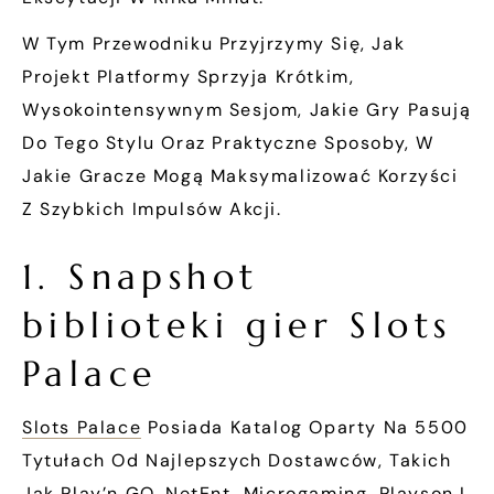
W Tym Przewodniku Przyjrzymy Się, Jak
Projekt Platformy Sprzyja Krótkim,
Wysokointensywnym Sesjom, Jakie Gry Pasują
Do Tego Stylu Oraz Praktyczne Sposoby, W
Jakie Gracze Mogą Maksymalizować Korzyści
Z Szybkich Impulsów Akcji.
1. Snapshot
biblioteki gier Slots
Palace
Slots Palace
Posiada Katalog Oparty Na 5500
Tytułach Od Najlepszych Dostawców, Takich
Jak Play’n GO, NetEnt, Microgaming, Playson I