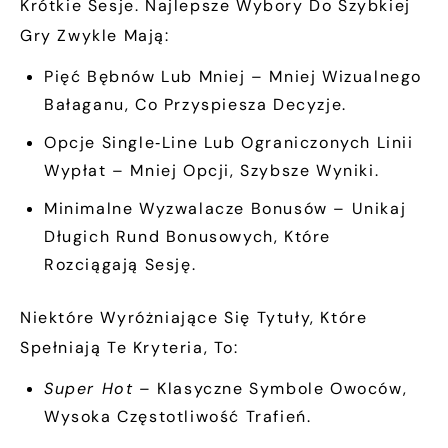
Krótkie Sesje. Najlepsze Wybory Do Szybkiej
Gry Zwykle Mają:
Pięć Bębnów Lub Mniej – Mniej Wizualnego
Bałaganu, Co Przyspiesza Decyzje.
Opcje Single‑line Lub Ograniczonych Linii
Wypłat – Mniej Opcji, Szybsze Wyniki.
Minimalne Wyzwalacze Bonusów – Unikaj
Długich Rund Bonusowych, Które
Rozciągają Sesję.
Niektóre Wyróżniające Się Tytuły, Które
Spełniają Te Kryteria, To:
Super Hot
– Klasyczne Symbole Owoców,
Wysoka Częstotliwość Trafień.