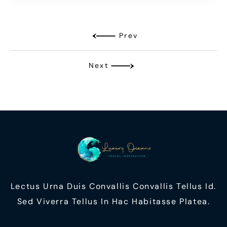
Prev
Next
Lectus Urna Duis Convallis Convallis Tellus Id.
Sed Viverra Tellus In Hac Habitasse Platea.