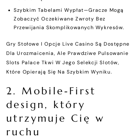
Szybkim Tabelami Wypłat—Gracze Mogą
Zobaczyć Oczekiwane Zwroty Bez
Przewijania Skomplikowanych Wykresów.
Gry Stołowe I Opcje Live Casino Są Dostępne
Dla Urozmaicenia, Ale Prawdziwe Pulsowanie
Slots Palace Tkwi W Jego Selekcji Slotów,
Które Opierają Się Na Szybkim Wyniku.
2. Mobile‑First
design, który
utrzymuje Cię w
ruchu