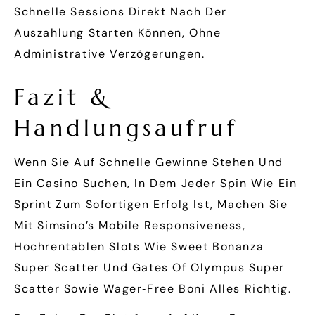
Schnelle Sessions Direkt Nach Der
Auszahlung Starten Können, Ohne
Administrative Verzögerungen.
Fazit &
Handlungsaufruf
Wenn Sie Auf Schnelle Gewinne Stehen Und
Ein Casino Suchen, In Dem Jeder Spin Wie Ein
Sprint Zum Sofortigen Erfolg Ist, Machen Sie
Mit Simsino’s Mobile Responsiveness,
Hochrentablen Slots Wie Sweet Bonanza
Super Scatter Und Gates Of Olympus Super
Scatter Sowie Wager‑free Boni Alles Richtig.