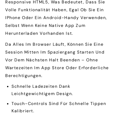
Responsive HTML5, Was Bedeutet, Dass Sie
Volle Funktionalität Haben, Egal Ob Sie Ein
IPhone Oder Ein Android-Handy Verwenden,
Selbst Wenn Keine Native App Zum
Herunterladen Vorhanden Ist.
Da Alles Im Browser Läuft, Können Sie Eine
Session Mitten Im Spaziergang Starten Und
Vor Dem Nächsten Halt Beenden – Ohne
Wartezeiten Im App Store Oder Erforderliche
Berechtigungen.
Schnelle Ladezeiten Dank
Leichtgewichtigem Design.
Touch-Controls Sind Für Schnelle Tippen
Kalibriert.