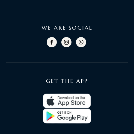
WE ARE SOCIAL
GET THE APP