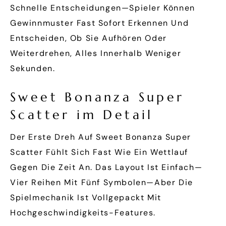
Schnelle Entscheidungen—Spieler Können
Gewinnmuster Fast Sofort Erkennen Und
Entscheiden, Ob Sie Aufhören Oder
Weiterdrehen, Alles Innerhalb Weniger
Sekunden.
Sweet Bonanza Super
Scatter im Detail
Der Erste Dreh Auf Sweet Bonanza Super
Scatter Fühlt Sich Fast Wie Ein Wettlauf
Gegen Die Zeit An. Das Layout Ist Einfach—
Vier Reihen Mit Fünf Symbolen—Aber Die
Spielmechanik Ist Vollgepackt Mit
Hochgeschwindigkeits-Features.