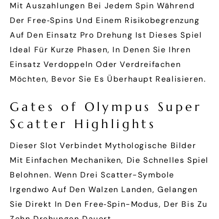
Mit Auszahlungen Bei Jedem Spin Während
Der Free‑Spins Und Einem Risikobegrenzung
Auf Den Einsatz Pro Drehung Ist Dieses Spiel
Ideal Für Kurze Phasen, In Denen Sie Ihren
Einsatz Verdoppeln Oder Verdreifachen
Möchten, Bevor Sie Es Überhaupt Realisieren.
Gates of Olympus Super
Scatter Highlights
Dieser Slot Verbindet Mythologische Bilder
Mit Einfachen Mechaniken, Die Schnelles Spiel
Belohnen. Wenn Drei Scatter-Symbole
Irgendwo Auf Den Walzen Landen, Gelangen
Sie Direkt In Den Free‑Spin-Modus, Der Bis Zu
Zehn Drehungen Dauert.