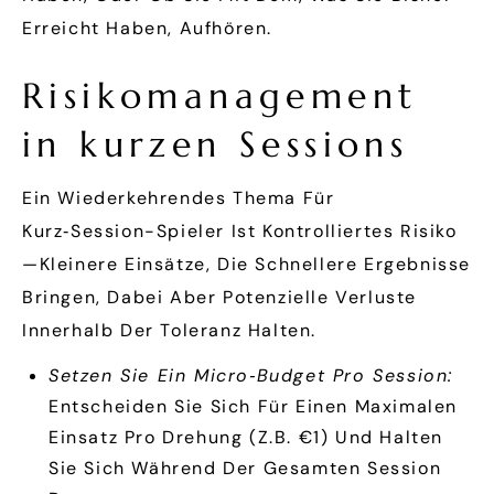
Erreicht Haben, Aufhören.
Risikomanagement
in kurzen Sessions
Ein Wiederkehrendes Thema Für
Kurz‑Session-Spieler Ist Kontrolliertes Risiko
—kleinere Einsätze, Die Schnellere Ergebnisse
Bringen, Dabei Aber Potenzielle Verluste
Innerhalb Der Toleranz Halten.
Setzen Sie Ein Micro‑Budget Pro Session:
Entscheiden Sie Sich Für Einen Maximalen
Einsatz Pro Drehung (z.B. €1) Und Halten
Sie Sich Während Der Gesamten Session