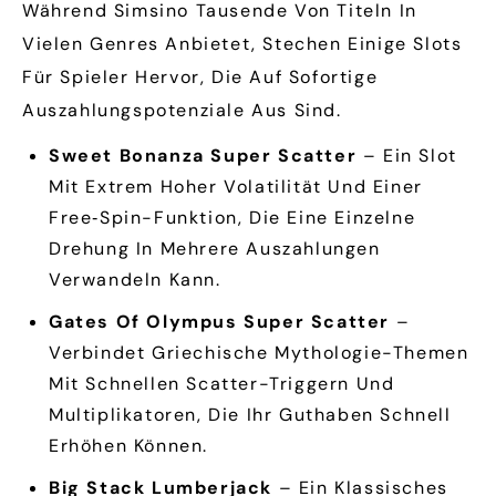
Während Simsino Tausende Von Titeln In
Vielen Genres Anbietet, Stechen Einige Slots
Für Spieler Hervor, Die Auf Sofortige
Auszahlungspotenziale Aus Sind.
Sweet Bonanza Super Scatter
– Ein Slot
Mit Extrem Hoher Volatilität Und Einer
Free‑Spin-Funktion, Die Eine Einzelne
Drehung In Mehrere Auszahlungen
Verwandeln Kann.
Gates Of Olympus Super Scatter
–
Verbindet Griechische Mythologie-Themen
Mit Schnellen Scatter-Triggern Und
Multiplikatoren, Die Ihr Guthaben Schnell
Erhöhen Können.
Big Stack Lumberjack
– Ein Klassisches