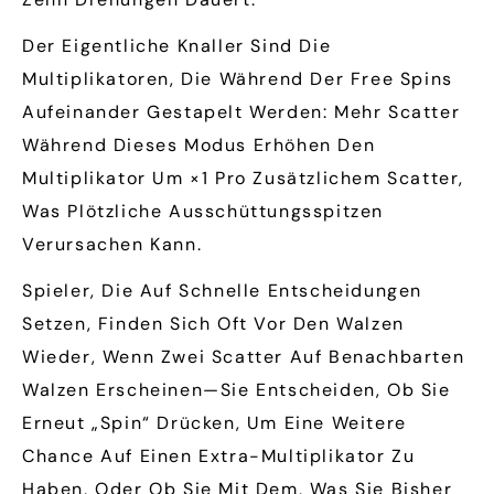
Der Eigentliche Knaller Sind Die
Multiplikatoren, Die Während Der Free Spins
Aufeinander Gestapelt Werden: Mehr Scatter
Während Dieses Modus Erhöhen Den
Multiplikator Um ×1 Pro Zusätzlichem Scatter,
Was Plötzliche Ausschüttungsspitzen
Verursachen Kann.
Spieler, Die Auf Schnelle Entscheidungen
Setzen, Finden Sich Oft Vor Den Walzen
Wieder, Wenn Zwei Scatter Auf Benachbarten
Walzen Erscheinen—Sie Entscheiden, Ob Sie
Erneut „Spin“ Drücken, Um Eine Weitere
Chance Auf Einen Extra-Multiplikator Zu
Haben, Oder Ob Sie Mit Dem, Was Sie Bisher