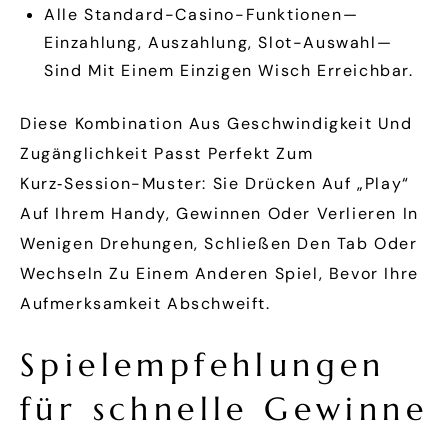
Alle Standard-Casino-Funktionen—
Einzahlung, Auszahlung, Slot-Auswahl—
Sind Mit Einem Einzigen Wisch Erreichbar.
Diese Kombination Aus Geschwindigkeit Und
Zugänglichkeit Passt Perfekt Zum
Kurz‑Session-Muster: Sie Drücken Auf „Play“
Auf Ihrem Handy, Gewinnen Oder Verlieren In
Wenigen Drehungen, Schließen Den Tab Oder
Wechseln Zu Einem Anderen Spiel, Bevor Ihre
Aufmerksamkeit Abschweift.
Spielempfehlungen
für schnelle Gewinne