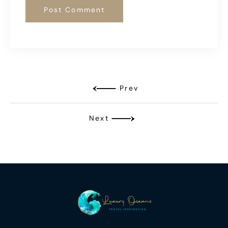
Prev
Next