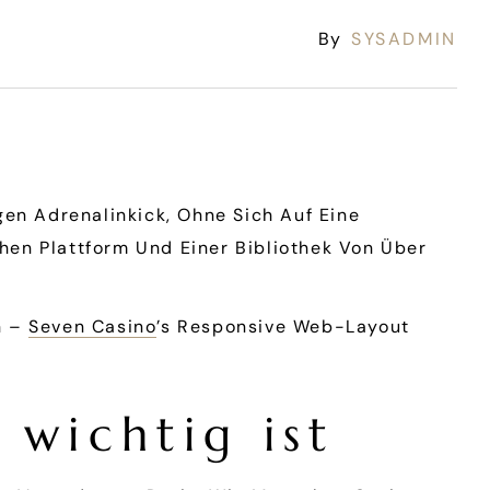
By
SYSADMIN
gen Adrenalinkick, Ohne Sich Auf Eine
hen Plattform Und Einer Bibliothek Von Über
n –
Seven Casino
’s Responsive Web-Layout
 wichtig ist