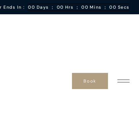
:
:
:
r Ends In :
00
Days
00
Hrs
00
Mins
00
Secs
Book