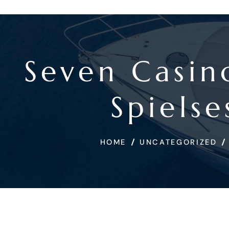
Seven Casin
Spiels
HOME
UNCATEGORIZED