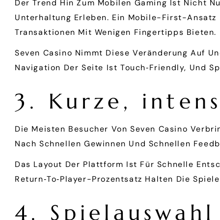
Der Trend Hin Zum Mobilen Gaming Ist Nicht N
Unterhaltung Erleben. Ein Mobile-First-Ansatz
Transaktionen Mit Wenigen Fingertipps Bieten.
Seven Casino Nimmt Diese Veränderung Auf Und
Navigation Der Seite Ist Touch‑friendly, Und S
3. Kurze, inten
Die Meisten Besucher Von Seven Casino Verbri
Nach Schnellen Gewinnen Und Schnellen Feedb
Das Layout Der Plattform Ist Für Schnelle Ent
Return‑to‑Player-Prozentsatz Halten Die Spiele
4. Spielauswahl