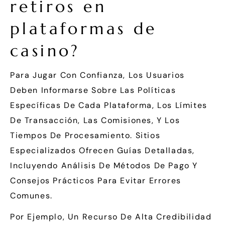
retiros en
plataformas de
casino?
Para Jugar Con Confianza, Los Usuarios
Deben Informarse Sobre Las Políticas
Específicas De Cada Plataforma, Los Límites
De Transacción, Las Comisiones, Y Los
Tiempos De Procesamiento. Sitios
Especializados Ofrecen Guías Detalladas,
Incluyendo Análisis De Métodos De Pago Y
Consejos Prácticos Para Evitar Errores
Comunes.
Por Ejemplo, Un Recurso De Alta Credibilidad