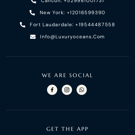
Cancún: +529981001731
New York: +12016599390
Fort Laudardale: +19544487558
Info@luxuryoceans.com
WE ARE SOCIAL
GET THE APP