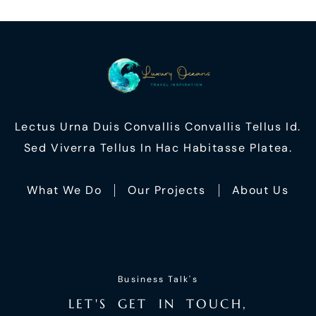
Lectus Urna Duis Convallis Convallis Tellus Id.
Sed Viverra Tellus In Hac Habitasse Platea.
What We Do
Our Projects
About Us
Business Talk's
L
E
T
'
S
G
E
T
I
N
T
O
U
C
H
,