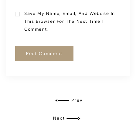
Save My Name, Email, And Website In
This Browser For The Next Time I
Comment.
Prev
Next