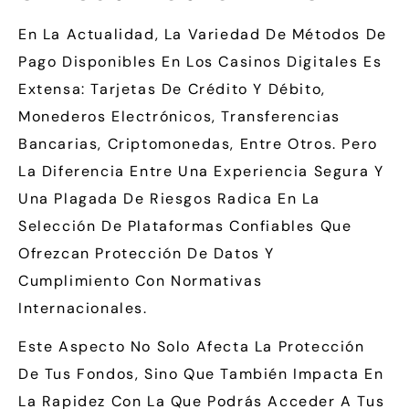
En La Actualidad, La Variedad De Métodos De
Pago Disponibles En Los Casinos Digitales Es
Extensa: Tarjetas De Crédito Y Débito,
Monederos Electrónicos, Transferencias
Bancarias, Criptomonedas, Entre Otros. Pero
La Diferencia Entre Una Experiencia Segura Y
Una Plagada De Riesgos Radica En La
Selección De Plataformas Confiables Que
Ofrezcan Protección De Datos Y
Cumplimiento Con Normativas
Internacionales.
Este Aspecto No Solo Afecta La Protección
De Tus Fondos, Sino Que También Impacta En
La Rapidez Con La Que Podrás Acceder A Tus