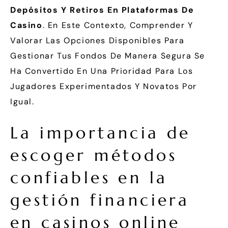
Depósitos Y Retiros En Plataformas De
Casino
. En Este Contexto, Comprender Y
Valorar Las Opciones Disponibles Para
Gestionar Tus Fondos De Manera Segura Se
Ha Convertido En Una Prioridad Para Los
Jugadores Experimentados Y Novatos Por
Igual.
La importancia de
escoger métodos
confiables en la
gestión financiera
en casinos online