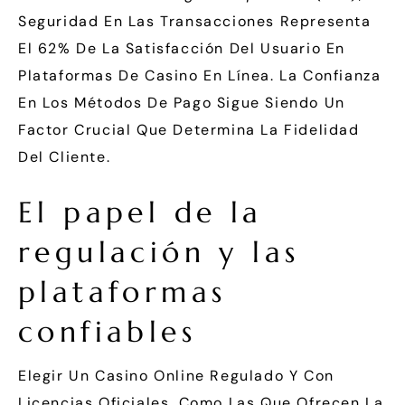
Seguridad En Las Transacciones Representa
El 62% De La Satisfacción Del Usuario En
Plataformas De Casino En Línea. La Confianza
En Los Métodos De Pago Sigue Siendo Un
Factor Crucial Que Determina La Fidelidad
Del Cliente.
El papel de la
regulación y las
plataformas
confiables
Elegir Un Casino Online Regulado Y Con
Licencias Oficiales, Como Las Que Ofrecen La