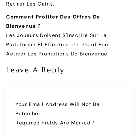
Retirer Les Gains.
Comment Profiter Des Offres De
Bienvenue ?
Les Joueurs Doivent S'inscrire Sur La
Plateforme Et Effectuer Un Dépôt Pour
Activer Les Promotions De Bienvenue.
Leave A Reply
Your Email Address Will Not Be
Published.
Required Fields Are Marked
*