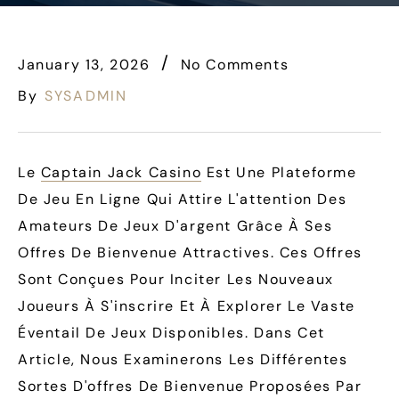
January 13, 2026
No Comments
By
SYSADMIN
Le
Captain Jack Casino
Est Une Plateforme
De Jeu En Ligne Qui Attire L'attention Des
Amateurs De Jeux D'argent Grâce À Ses
Offres De Bienvenue Attractives. Ces Offres
Sont Conçues Pour Inciter Les Nouveaux
Joueurs À S'inscrire Et À Explorer Le Vaste
Éventail De Jeux Disponibles. Dans Cet
Article, Nous Examinerons Les Différentes
Sortes D'offres De Bienvenue Proposées Par