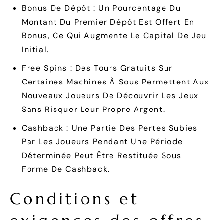
Bonus De Dépôt : Un Pourcentage Du
Montant Du Premier Dépôt Est Offert En
Bonus, Ce Qui Augmente Le Capital De Jeu
Initial.
Free Spins : Des Tours Gratuits Sur
Certaines Machines À Sous Permettent Aux
Nouveaux Joueurs De Découvrir Les Jeux
Sans Risquer Leur Propre Argent.
Cashback : Une Partie Des Pertes Subies
Par Les Joueurs Pendant Une Période
Déterminée Peut Être Restituée Sous
Forme De Cashback.
Conditions et