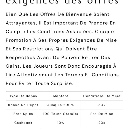
exigences des offres
Bien Que Les Offres De Bienvenue Soient
Attrayantes, Il Est Important De Prendre En
Compte Les Conditions Associées. Chaque
Promotion A Ses Propres Exigences De Mise
Et Ses Restrictions Qui Doivent Être
Respectées Avant De Pouvoir Retirer Des
Gains. Les Joueurs Sont Donc Encouragés À
Lire Attentivement Les Termes Et Conditions
Pour Éviter Toute Surprise.
Type De Bonus
Montant
Conditions De Mise
Bonus De Dépôt
Jusqu'à 200%
30x
Free Spins
100 Tours Gratuits
Pas De Mise
Cashback
10%
20x