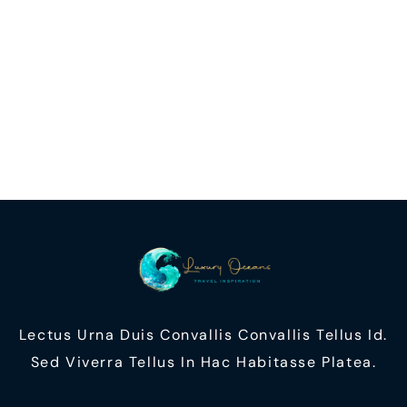
Lectus Urna Duis Convallis Convallis Tellus Id.
Sed Viverra Tellus In Hac Habitasse Platea.