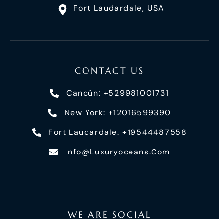
Fort Laudardale, USA
CONTACT US
Cancún: +529981001731
New York: +12016599390
Fort Laudardale: +19544487558
Info@luxuryoceans.com
WE ARE SOCIAL