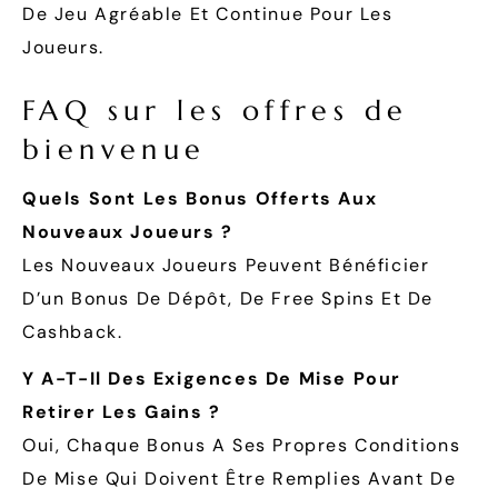
De Jeu Agréable Et Continue Pour Les
Joueurs.
FAQ sur les offres de
bienvenue
Quels Sont Les Bonus Offerts Aux
Nouveaux Joueurs ?
Les Nouveaux Joueurs Peuvent Bénéficier
D’un Bonus De Dépôt, De Free Spins Et De
Cashback.
Y A-T-Il Des Exigences De Mise Pour
Retirer Les Gains ?
Oui, Chaque Bonus A Ses Propres Conditions
De Mise Qui Doivent Être Remplies Avant De