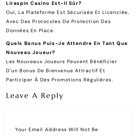
Liraspin Casino Est-Il Sûr?
Oui, La Plateforme Est Sécurisée Et Licenciée,
Avec Des Protocoles De Protection Des
Données En Place.
Quels Bonus Puis-Je Attendre En Tant Que
Nouveau Joueur?
Les Nouveaux Joueurs Peuvent Bénéficier
D'un Bonus De Bienvenue Attractif Et
Participer À Des Promotions Régulières.
Leave A Reply
Your Email Address Will Not Be