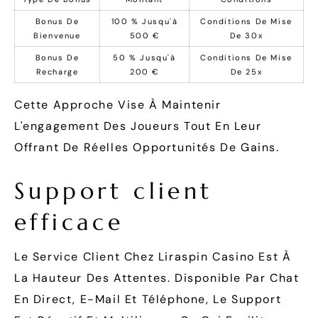
Bonus De
100 % Jusqu'à
Conditions De Mise
Bienvenue
500 €
De 30x
Bonus De
50 % Jusqu'à
Conditions De Mise
Recharge
200 €
De 25x
Cette Approche Vise À Maintenir
L'engagement Des Joueurs Tout En Leur
Offrant De Réelles Opportunités De Gains.
Support client
efficace
Le Service Client Chez Liraspin Casino Est À
La Hauteur Des Attentes. Disponible Par Chat
En Direct, E-Mail Et Téléphone, Le Support