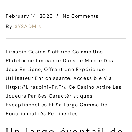
February 14, 2026
No Comments
By
SYSADMIN
Liraspin Casino S'affirme Comme Une
Plateforme Innovante Dans Le Monde Des
Jeux En Ligne, Offrant Une Expérience
Utilisateur Enrichissante. Accessible Via
Https://liraspin1-Fr.fr/
, Ce Casino Attire Les
Joueurs Par Ses Caractéristiques
Exceptionnelles Et Sa Large Gamme De
Fonctionnalités Pertinentes.
Un large éventail de