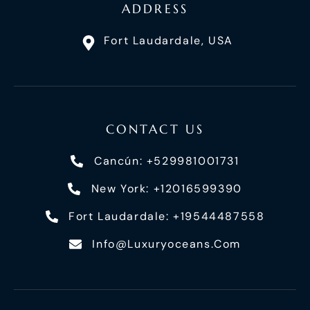
ADDRESS
Fort Laudardale, USA
CONTACT US
Cancún: +529981001731
New York: +12016599390
Fort Laudardale: +19544487558
Info@luxuryoceans.com