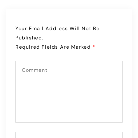
Your Email Address Will Not Be
Published.
Required Fields Are Marked
*