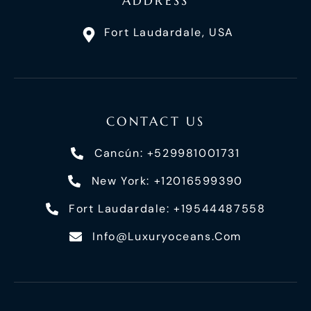
ADDRESS
Fort Laudardale, USA
CONTACT US
Cancún: +529981001731
New York: +12016599390
Fort Laudardale: +19544487558
Info@luxuryoceans.com