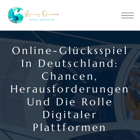
Online-Glücksspiel
In Deutschland:
Chancen,
Herausforderungen
Und Die Rolle
Digitaler
Plattformen