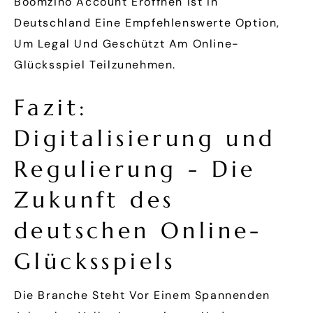
Boomzino Account Eröffnen Ist In
Deutschland Eine Empfehlenswerte Option,
Um Legal Und Geschützt Am Online-
Glücksspiel Teilzunehmen.
Fazit:
Digitalisierung und
Regulierung - Die
Zukunft des
deutschen Online-
Glücksspiels
Die Branche Steht Vor Einem Spannenden