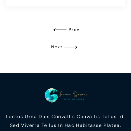
Prev
Next
Lectus Urna Duis Convallis Convallis Tellus Id.
Sed Viverra Tellus In Hac Habitasse Platea.