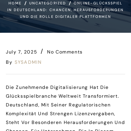
HOME
UNCATEGORIZED
ONLINE-GLÜCKSSPIEL
IN DEUTSCHLAND: CHANCEN, HERAUSFORDERUNGEN
UND DIE ROLLE DIGITALER PLATTFORMEN
July 7, 2025
No Comments
By
SYSADMIN
Die Zunehmende Digitalisierung Hat Die
Glücksspielbranche Weltweit Transformiert.
Deutschland, Mit Seiner Regulatorischen
Komplexität Und Strengen Lizenzvergaben,
Steht Vor Besonderen Herausforderungen Und