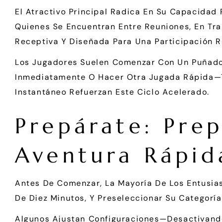
El Atractivo Principal Radica En Su Capacidad
Quienes Se Encuentran Entre Reuniones, En Tr
Receptiva Y Diseñada Para Una Participación R
Los Jugadores Suelen Comenzar Con Un Puñado 
Inmediatamente O Hacer Otra Jugada Rápida—To
Instantáneo Refuerzan Este Ciclo Acelerado.
Prepárate: Pre
Aventura Rápid
Antes De Comenzar, La Mayoría De Los Entusiast
De Diez Minutos, Y Preseleccionar Su Categor
Algunos Ajustan Configuraciones—Desactivando