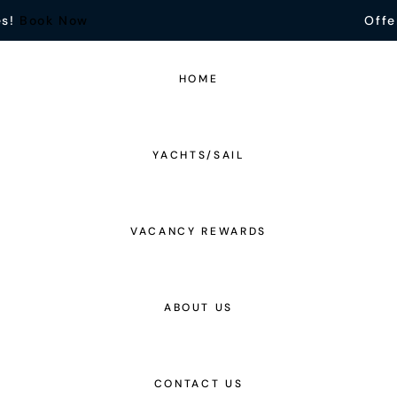
es!
Book Now
Offe
HOME
YACHTS/SAIL
VACANCY REWARDS
ABOUT US
CONTACT US