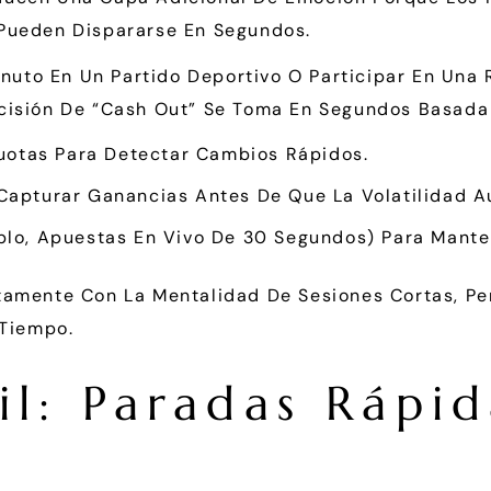
 Pueden Dispararse En Segundos.
nuto En Un Partido Deportivo O Participar En Un
ecisión De “cash Out” Se Toma En Segundos Basad
Cuotas Para Detectar Cambios Rápidos.
Capturar Ganancias Antes De Que La Volatilidad 
lo, Apuestas En Vivo De 30 Segundos) Para Manten
ctamente Con La Mentalidad De Sesiones Cortas, Pe
Tiempo.
l: Paradas Rápid