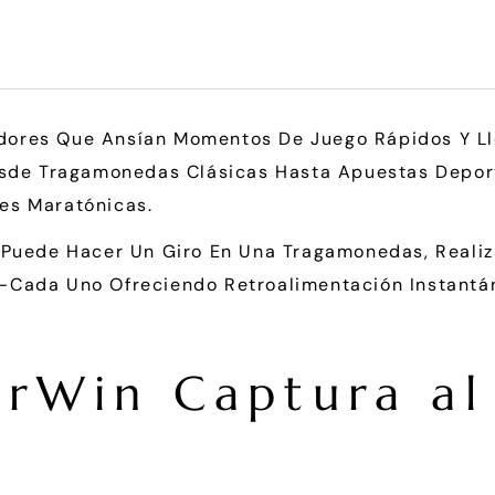
ores Que Ansían Momentos De Juego Rápidos Y Lle
Desde Tragamonedas Clásicas Hasta Apuestas Depor
es Maratónicas.
r Puede Hacer Un Giro En Una Tragamonedas, Reali
e—Cada Uno Ofreciendo Retroalimentación Instant
rWin Captura al
s