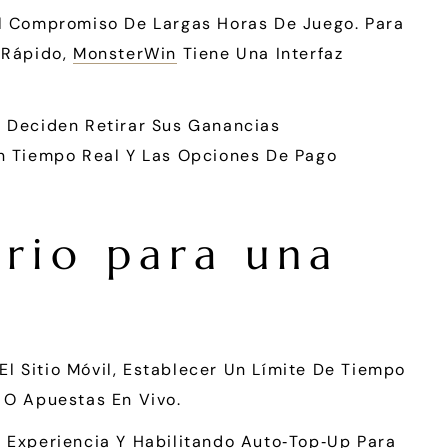
 El Compromiso De Largas Horas De Juego. Para
 Rápido,
MonsterWin
Tiene Una Interfaz
 Deciden Retirar Sus Ganancias
n Tiempo Real Y Las Opciones De Pago
ario para una
l Sitio Móvil, Establecer Un Límite De Tiempo
 O Apuestas En Vivo.
 Experiencia Y Habilitando Auto‑top‑up Para