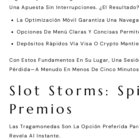
Una Apuesta Sin Interrupciones. ¿El Resultado?
La Optimización Móvil Garantiza Una Navega
Opciones De Menú Claras Y Concisas Permit
Depósitos Rápidos Vía Visa O Crypto Mantie
Con Estos Fundamentos En Su Lugar, Una Sesió
Pérdida—A Menudo En Menos De Cinco Minutos
Slot Storms: S
Premios
Las Tragamonedas Son La Opción Preferida Para
Revela Al Instante.