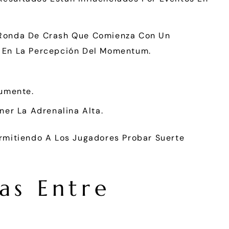
a Ronda De Crash Que Comienza Con Un
a En La Percepción Del Momentum.
Aumente.
er La Adrenalina Alta.
rmitiendo A Los Jugadores Probar Suerte
as Entre