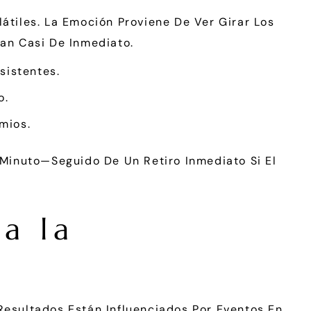
tiles. La Emoción Proviene De Ver Girar Los
an Casi De Inmediato.
sistentes.
o.
mios.
Minuto—Seguido De Un Retiro Inmediato Si El
a la
esultados Están Influenciados Por Eventos En