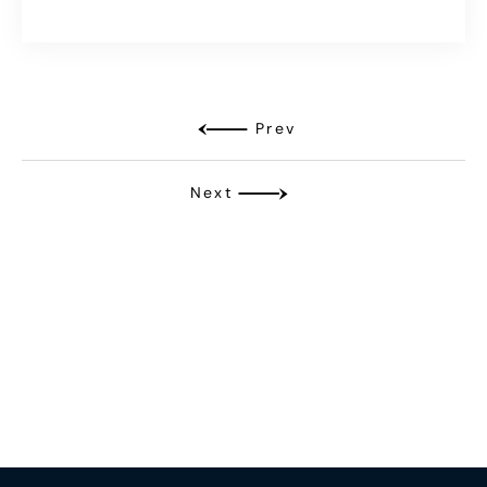
Prev
Next