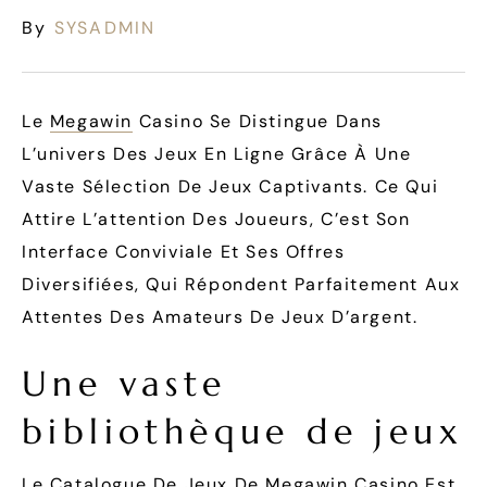
By
SYSADMIN
Le
Megawin
Casino Se Distingue Dans
L’univers Des Jeux En Ligne Grâce À Une
Vaste Sélection De Jeux Captivants. Ce Qui
Attire L’attention Des Joueurs, C’est Son
Interface Conviviale Et Ses Offres
Diversifiées, Qui Répondent Parfaitement Aux
Attentes Des Amateurs De Jeux D’argent.
Une vaste
bibliothèque de jeux
Le Catalogue De Jeux De Megawin Casino Est