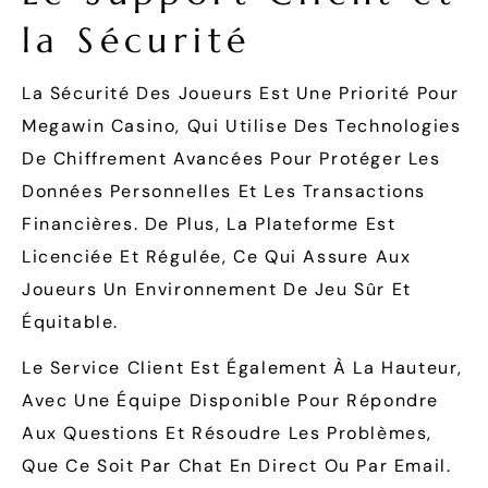
la Sécurité
La Sécurité Des Joueurs Est Une Priorité Pour
Megawin Casino, Qui Utilise Des Technologies
De Chiffrement Avancées Pour Protéger Les
Données Personnelles Et Les Transactions
Financières. De Plus, La Plateforme Est
Licenciée Et Régulée, Ce Qui Assure Aux
Joueurs Un Environnement De Jeu Sûr Et
Équitable.
Le Service Client Est Également À La Hauteur,
Avec Une Équipe Disponible Pour Répondre
Aux Questions Et Résoudre Les Problèmes,
Que Ce Soit Par Chat En Direct Ou Par Email.