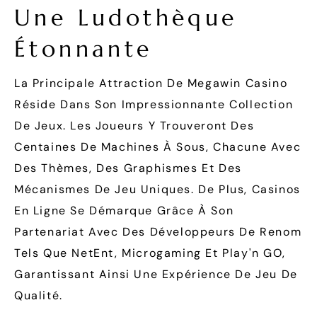
Une Ludothèque
Étonnante
La Principale Attraction De Megawin Casino
Réside Dans Son Impressionnante Collection
De Jeux. Les Joueurs Y Trouveront Des
Centaines De Machines À Sous, Chacune Avec
Des Thèmes, Des Graphismes Et Des
Mécanismes De Jeu Uniques. De Plus, Casinos
En Ligne Se Démarque Grâce À Son
Partenariat Avec Des Développeurs De Renom
Tels Que NetEnt, Microgaming Et Play'n GO,
Garantissant Ainsi Une Expérience De Jeu De
Qualité.