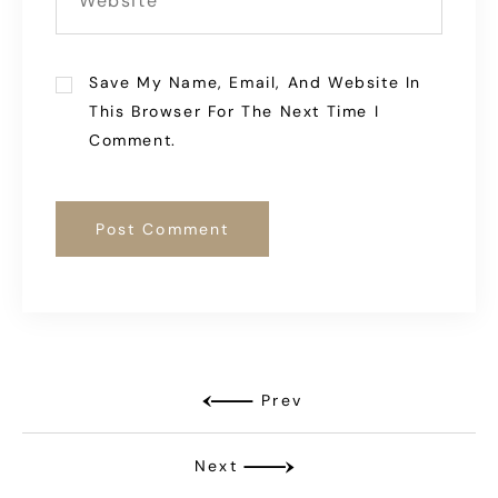
Save My Name, Email, And Website In
This Browser For The Next Time I
Comment.
Prev
Next