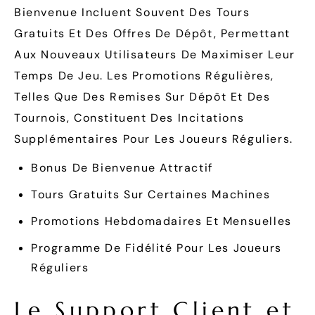
Bienvenue Incluent Souvent Des Tours
Gratuits Et Des Offres De Dépôt, Permettant
Aux Nouveaux Utilisateurs De Maximiser Leur
Temps De Jeu. Les Promotions Régulières,
Telles Que Des Remises Sur Dépôt Et Des
Tournois, Constituent Des Incitations
Supplémentaires Pour Les Joueurs Réguliers.
Bonus De Bienvenue Attractif
Tours Gratuits Sur Certaines Machines
Promotions Hebdomadaires Et Mensuelles
Programme De Fidélité Pour Les Joueurs
Réguliers
Le Support Client et