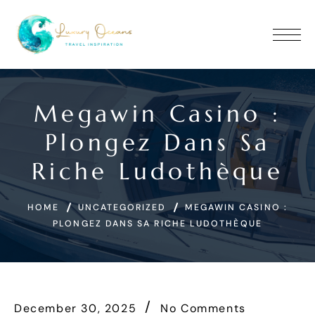
Megawin Casino :
Plongez Dans Sa
Riche Ludothèque
HOME
UNCATEGORIZED
MEGAWIN CASINO :
PLONGEZ DANS SA RICHE LUDOTHÈQUE
December 30, 2025
No Comments