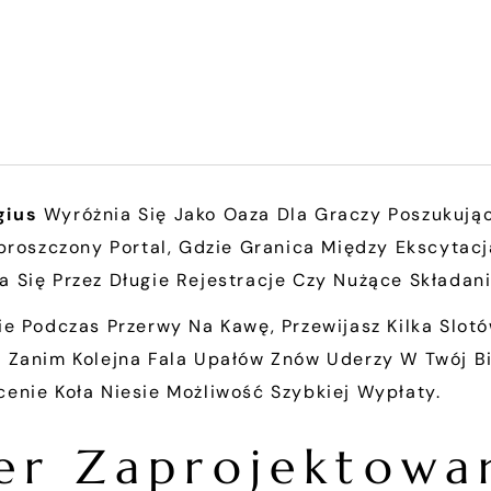
gius
Wyróżnia Się Jako Oaza Dla Graczy Poszukują
Uproszczony Portal, Gdzie Granica Między Ekscytac
 Się Przez Długie Rejestracje Czy Nużące Składan
ie Podczas Przerwy Na Kawę, Przewijasz Kilka Slot
 Zanim Kolejna Fala Upałów Znów Uderzy W Twój Biu
enie Koła Niesie Możliwość Szybkiej Wypłaty.
ier Zaprojektowa