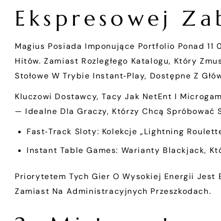
Ekspresowej Z
Magius Posiada Imponujące Portfolio Ponad 11
Hitów. Zamiast Rozległego Katalogu, Który Zmu
Stołowe W Trybie Instant‑play, Dostępne Z Głó
Kluczowi Dostawcy, Tacy Jak NetEnt I Microgam
— Idealne Dla Graczy, Którzy Chcą Spróbować S
Fast‑Track Sloty: Kolekcje „Lightning Roulette
Instant Table Games: Warianty Blackjack, K
Priorytetem Tych Gier O Wysokiej Energii Jest 
Zamiast Na Administracyjnych Przeszkodach.