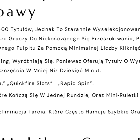
abawy
 000 Tytułów, Jednak To Starannie Wyselekcjonowan
sza Graczy Do Niekończącego Się Przeszukiwania, Pl
wnego Pulpitu Za Pomocą Minimalnej Liczby Kliknięć
ing, Wyróżniają Się, Ponieważ Oferują Tytuły O Wy
zczęścia W Mniej Niż Dziesięć Minut.
,” „Quickfire Slots” I „Rapid Spin”.
tóre Kończą Się W Jednej Rundzie, Oraz Mini‑rulet
Eliminacja Tarcia, Które Często Hamuje Szybkie Gr