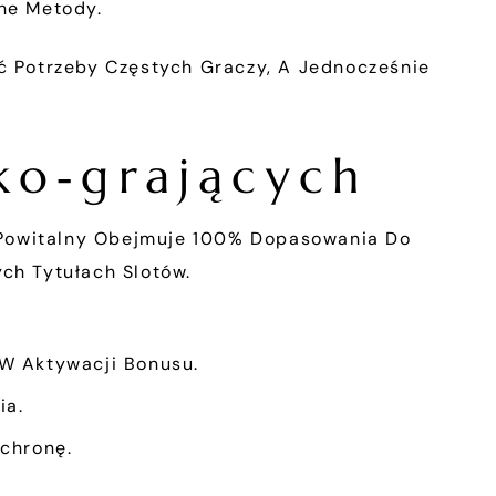
jne Metody.
ć Potrzeby Częstych Graczy, A Jednocześnie
ko‑grających
t Powitalny Obejmuje 100% Dopasowania Do
h Tytułach Slotów.
 W Aktywacji Bonusu.
ia.
chronę.