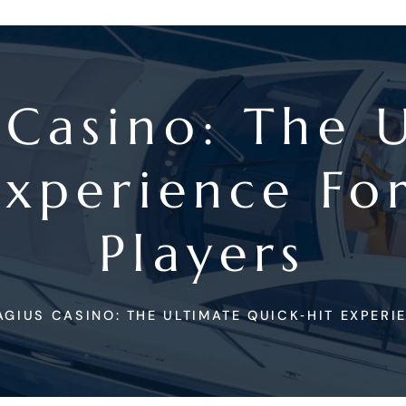
Casino: The 
Experience For
Players
AGIUS CASINO: THE ULTIMATE QUICK‑HIT EXPERI