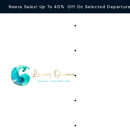
Neera Sales! Up To 40% Off On Selected Departur