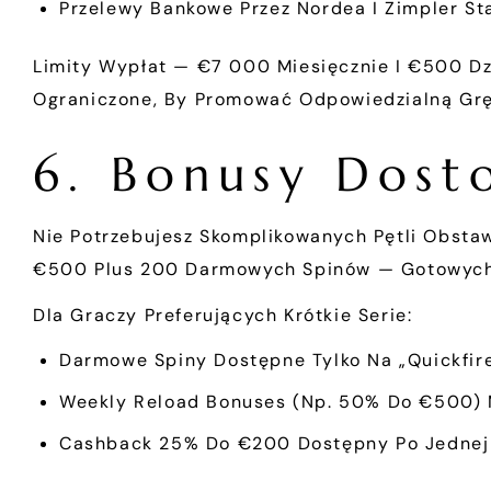
Przelewy Bankowe Przez Nordea I Zimpler St
Limity Wypłat — €7 000 Miesięcznie I €500 Dz
Ograniczone, By Promować Odpowiedzialną Grę
6. Bonusy Dost
Nie Potrzebujesz Skomplikowanych Pętli Obsta
€500 Plus 200 Darmowych Spinów — Gotowych 
Dla Graczy Preferujących Krótkie Serie:
Darmowe Spiny Dostępne Tylko Na „Quickfire
Weekly Reload Bonuses (np. 50% Do €500) 
Cashback 25% Do €200 Dostępny Po Jednej 