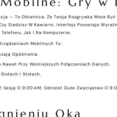
 Mobilne: Gry w
kcja — To Obietnica, Że Twoja Rozgrywka Może Być 
Czy Siedzisz W Kawiarni, Interfejs Pozostaje Wyra
 Telefonu, Jak I Na Komputerze.
rządzeniach Mobilnych To:
szają Opóźnienia.
ko Nawet Przy Wolniejszych Połączeniach Danych.
lotach I Stołach.
ć Sesję O 9:00 AM, Odnieść Duże Zwycięstwo O 9:
gnieniu Oka