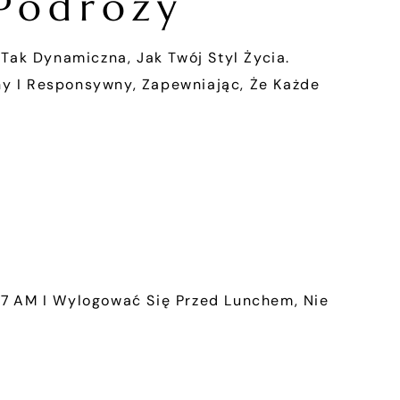
 Podróży
Tak Dynamiczna, Jak Twój Styl Życia.
źny I Responsywny, Zapewniając, Że Każde
07 AM I Wylogować Się Przed Lunchem, Nie