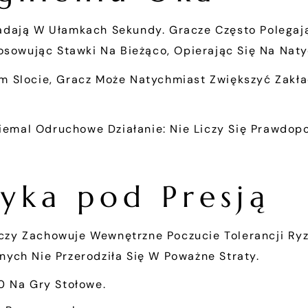
adają W Ułamkach Sekundy. Gracze Często Polegają
tosowując Stawki Na Bieżąco, Opierając Się Na Na
m Slocie, Gracz Może Natychmiast Zwiększyć Zakła
emal Odruchowe Działanie: Nie Liczy Się Prawdop
zyka pod Presją
zy Zachowuje Wewnętrzne Poczucie Tolerancji Ryzy
ych Nie Przerodziła Się W Poważne Straty.
10 Na Gry Stołowe.