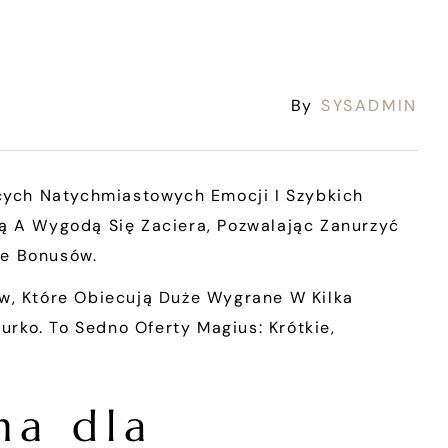
By
SYSADMIN
cych Natychmiastowych Emocji I Szybkich
ją A Wygodą Się Zaciera, Pozwalając Zanurzyć
ie Bonusów.
ów, Które Obiecują Duże Wygrane W Kilka
rko. To Sedno Oferty Magius: Krótkie,
na dla