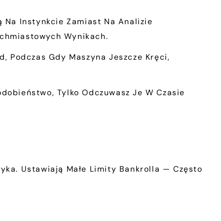
 Na Instynkcie Zamiast Na Analizie
tychmiastowych Wynikach.
d, Podczas Gdy Maszyna Jeszcze Kręci,
odobieństwo, Tylko Odczuwasz Je W Czasie
ka. Ustawiają Małe Limity Bankrolla — Często