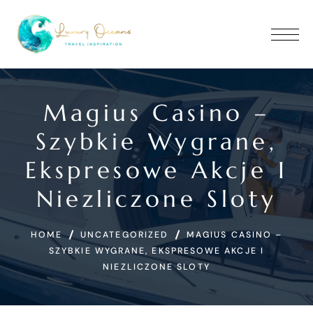
Magius Casino –
Szybkie Wygrane,
Ekspresowe Akcje I
Niezliczone Sloty
HOME
UNCATEGORIZED
MAGIUS CASINO –
SZYBKIE WYGRANE, EKSPRESOWE AKCJE I
NIEZLICZONE SLOTY