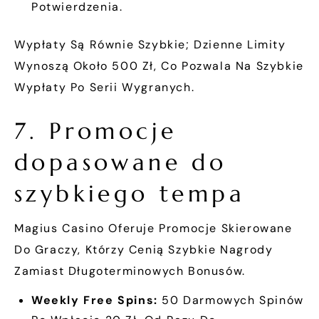
Potwierdzenia.
Wypłaty Są Równie Szybkie; Dzienne Limity
Wynoszą Około 500 Zł, Co Pozwala Na Szybkie
Wypłaty Po Serii Wygranych.
7. Promocje
dopasowane do
szybkiego tempa
Magius Casino Oferuje Promocje Skierowane
Do Graczy, Którzy Cenią Szybkie Nagrody
Zamiast Długoterminowych Bonusów.
Weekly Free Spins:
50 Darmowych Spinów