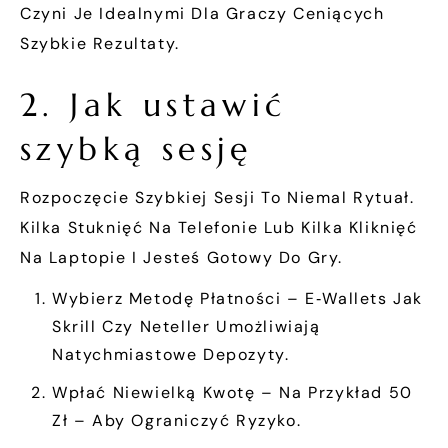
Czyni Je Idealnymi Dla Graczy Ceniących
Szybkie Rezultaty.
2. Jak ustawić
szybką sesję
Rozpoczęcie Szybkiej Sesji To Niemal Rytuał.
Kilka Stuknięć Na Telefonie Lub Kilka Kliknięć
Na Laptopie I Jesteś Gotowy Do Gry.
Wybierz Metodę Płatności – E‑wallets Jak
Skrill Czy Neteller Umożliwiają
Natychmiastowe Depozyty.
Wpłać Niewielką Kwotę – Na Przykład 50
Zł – Aby Ograniczyć Ryzyko.