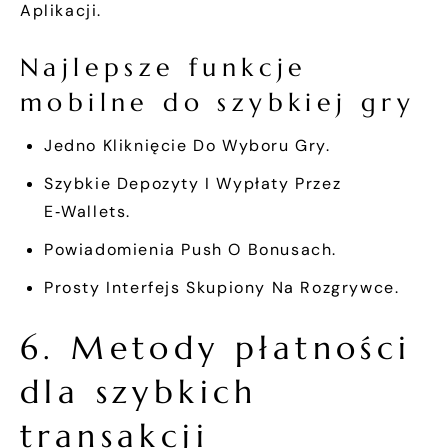
Aplikacji.
Najlepsze funkcje
mobilne do szybkiej gry
Jedno Kliknięcie Do Wyboru Gry.
Szybkie Depozyty I Wypłaty Przez
E‑wallets.
Powiadomienia Push O Bonusach.
Prosty Interfejs Skupiony Na Rozgrywce.
6. Metody płatności
dla szybkich
transakcji