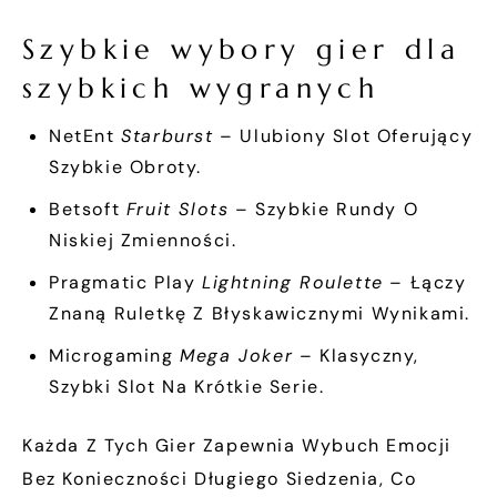
Szybkie wybory gier dla
szybkich wygranych
NetEnt
Starburst
– Ulubiony Slot Oferujący
Szybkie Obroty.
Betsoft
Fruit Slots
– Szybkie Rundy O
Niskiej Zmienności.
Pragmatic Play
Lightning Roulette
– Łączy
Znaną Ruletkę Z Błyskawicznymi Wynikami.
Microgaming
Mega Joker
– Klasyczny,
Szybki Slot Na Krótkie Serie.
Każda Z Tych Gier Zapewnia Wybuch Emocji
Bez Konieczności Długiego Siedzenia, Co