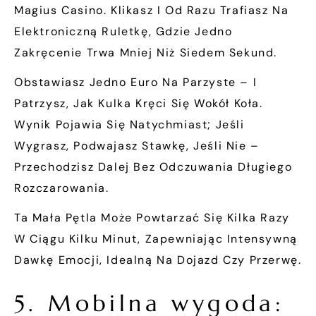
Magius Casino. Klikasz I Od Razu Trafiasz Na
Elektroniczną Ruletkę, Gdzie Jedno
Zakręcenie Trwa Mniej Niż Siedem Sekund.
Obstawiasz Jedno Euro Na Parzyste – I
Patrzysz, Jak Kulka Kręci Się Wokół Koła.
Wynik Pojawia Się Natychmiast; Jeśli
Wygrasz, Podwajasz Stawkę, Jeśli Nie –
Przechodzisz Dalej Bez Odczuwania Długiego
Rozczarowania.
Ta Mała Pętla Może Powtarzać Się Kilka Razy
W Ciągu Kilku Minut, Zapewniając Intensywną
Dawkę Emocji, Idealną Na Dojazd Czy Przerwę.
5. Mobilna wygoda: