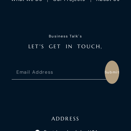
Business Talk's
L
E
T
'
S
G
E
T
I
N
T
O
U
C
H
,
Submit
ADDRESS