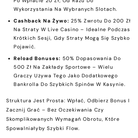
Po Wpłacie 20 Zł, Od Razu Do
Wykorzystania Na Wybranych Slotach.
Cashback Na Żywo:
25% Zwrotu Do 200 Zł
Na Straty W Live Casino – Idealne Podczas
Krótkich Sesji, Gdy Straty Mogą Się Szybko
Pojawić.
Reload Bonuses:
50% Dopasowania Do
500 Zł Na Zakłady Sportowe – Wielu
Graczy Używa Tego Jako Dodatkowego
Bankrolla Do Szybkich Spinów W Kasynie.
Struktura Jest Prosta: Wpłać, Odbierz Bonus I
Zacznij Grać – Bez Oczekiwania Czy
Skomplikowanych Wymagań Obrotu, Które
Spowalniałyby Szybki Flow.