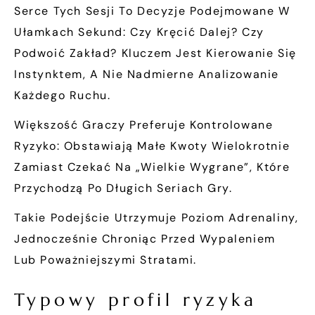
Serce Tych Sesji To Decyzje Podejmowane W
Ułamkach Sekund: Czy Kręcić Dalej? Czy
Podwoić Zakład? Kluczem Jest Kierowanie Się
Instynktem, A Nie Nadmierne Analizowanie
Każdego Ruchu.
Większość Graczy Preferuje Kontrolowane
Ryzyko: Obstawiają Małe Kwoty Wielokrotnie
Zamiast Czekać Na „wielkie Wygrane”, Które
Przychodzą Po Długich Seriach Gry.
Takie Podejście Utrzymuje Poziom Adrenaliny,
Jednocześnie Chroniąc Przed Wypaleniem
Lub Poważniejszymi Stratami.
Typowy profil ryzyka